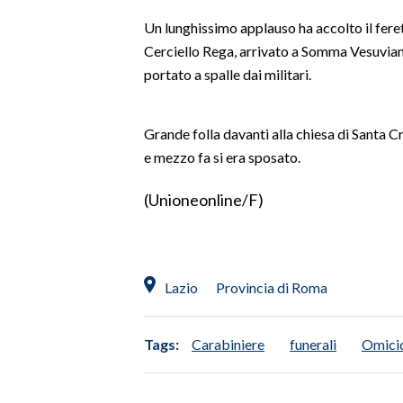
LAVORO
Un lunghissimo applauso ha accolto il fere
Cerciello Rega, arrivato a Somma Vesuviana
BANDI
portato a spalle dai militari.
SPORT IN SARDEGNA
Grande folla davanti alla chiesa di Santa 
SPORT
e mezzo fa si era sposato.
RISULTATI E CLASSIFICHE
CALCIO
(Unioneonline/F)
CALCIO REGIONALE
BASKET
VOLLEY
Lazio
Provincia di Roma
MOTORI
TENNIS
Tags:
Carabiniere
funerali
Omici
ALTRI SPORT
CULTURA