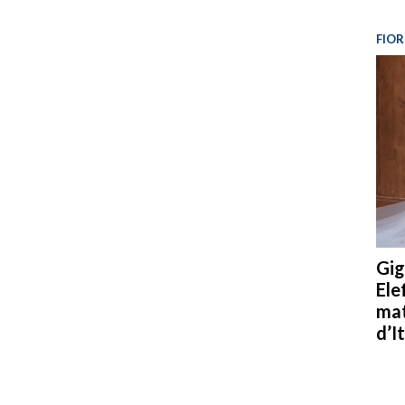
FIOR
Gig
Ele
mat
d’It