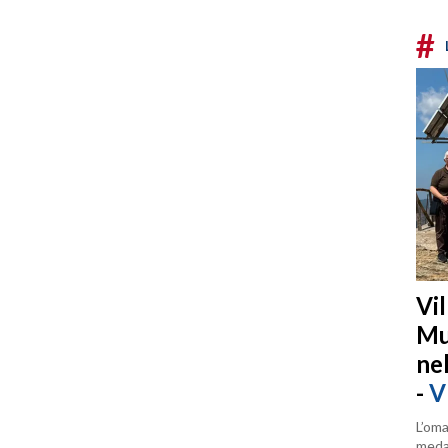
#
Vi
Mu
ne
-
V
L’oma
medag