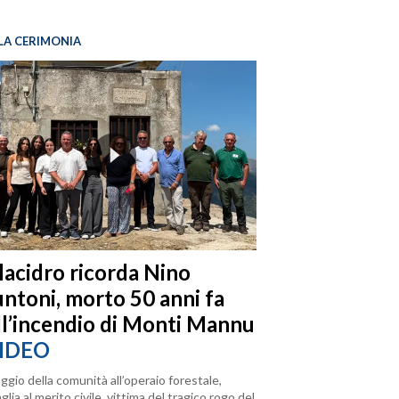
LA CERIMONIA
llacidro ricorda Nino
ntoni, morto 50 anni fa
ll’incendio di Monti Mannu
IDEO
ggio della comunità all’operaio forestale,
lia al merito civile, vittima del tragico rogo del