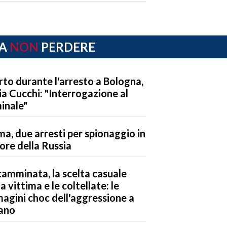
A
NON
PERDERE
to durante l'arresto a Bologna,
ria Cucchi: "Interrogazione al
inale"
a, due arresti per spionaggio in
ore della Russia
camminata, la scelta casuale
la vittima e le coltellate: le
agini choc dell'aggressione a
ano