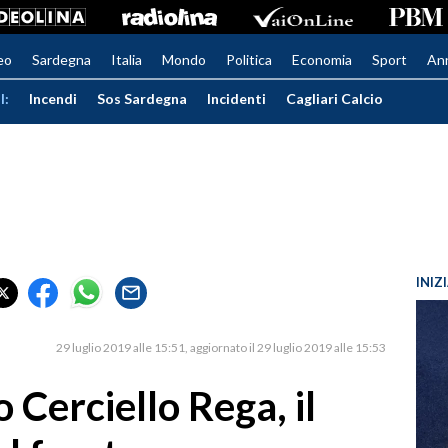
eo
Sardegna
Italia
Mondo
Politica
Economia
Sport
An
I:
Incendi
Sos Sardegna
Incidenti
Cagliari Calcio
INIZ
29 luglio 2019 alle 15:51
aggiornato il 29 luglio 2019 alle 15:53
 Cerciello Rega, il