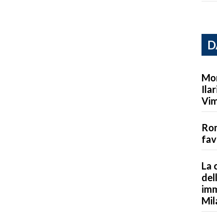
D
Mor
Ila
Vim
Rom
fav
La 
del
imm
Mil