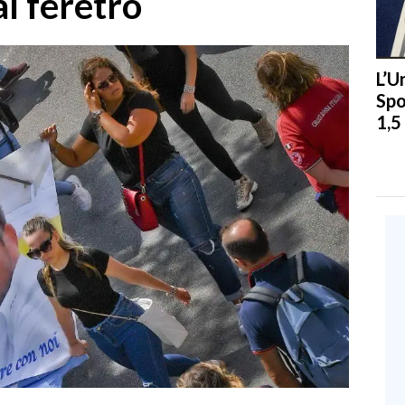
l feretro
L’U
Spo
1,5