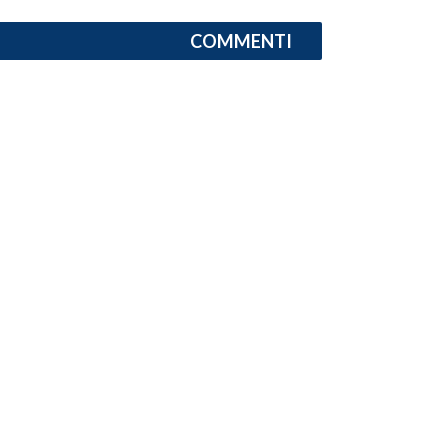
COMMENTI
SPETTACOLI
GOSSIP
SALUTE
SARDEGNA TURISMO
SARDI NEL MONDO
NOTIZIE
EVENTI
#CARAUNIONE
3 MINUTI CON
INSULARITÀ