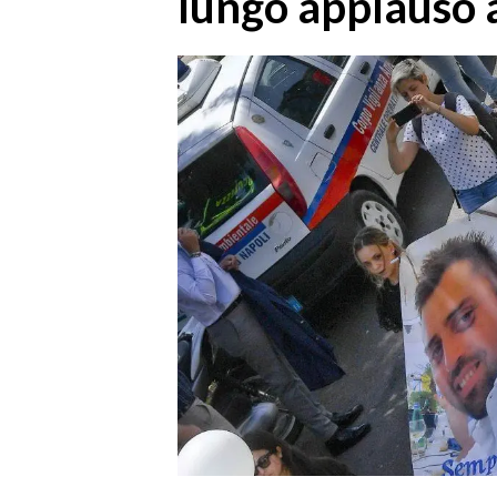
lungo applauso a
MEDIO CAMPIDANO
ORISTANO E PROVINCIA
SASSARI E PROVINCIA
GALLURA
NUORO E PROVINCIA
OGLIASTRA
AGENDA
CRONACA
ITALIA
MONDO
POLITICA
ECONOMIA
SERVIZI ALLE IMPRESE