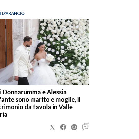
I D’ARANCIO
i Donnarumma e Alessia
fante sono marito e moglie, il
rimonio da favola in Valle
ria