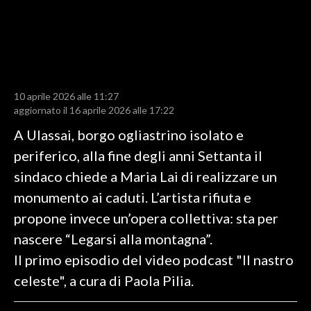
LAVORO
BANDI
SPORT IN SARDEGNA
10 aprile 2026 alle 11:27
SPORT
aggiornato il 16 aprile 2026 alle 17:22
RISULTATI E CLASSIFICHE
A Ulassai, borgo ogliastrino isolato e
CALCIO
periferico, alla fine degli anni Settanta il
CALCIO REGIONALE
sindaco chiede a Maria Lai di realizzare un
BASKET
monumento ai caduti. L’artista rifiuta e
VOLLEY
propone invece un’opera collettiva: sta per
MOTORI
nascere “Legarsi alla montagna”.
TENNIS
Il primo episodio del video podcast "Il nastro
ALTRI SPORT
celeste", a cura di Paola Pilia.
CULTURA