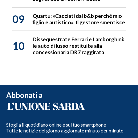
09
Quartu: «Cacciati dal b&b perché mio
figlio è autistico». Il gestore smentisce
Dissequestrate Ferrari e Lamborghini:
10
le auto di lusso restituite alla
concessionaria DR7 raggirata
Abbonati a
Sfoglia il quotidiano online e sul tuo smartphone
Tutte le notizie del giorno aggiornate minuto per minuto