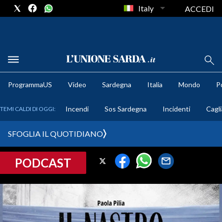
Italy
ACCEDI
METEO
ProgrammaUS
Video
Sardegna
Italia
Mondo
Po
COMUNI AL VOTO
Incendi
Sos Sardegna
Incidenti
Cagli
TEMI CALDI DI OGGI:
VIDEO
SFOGLIA IL QUOTIDIANO
FOTO
PODCAST
CRONACA SARDEGNA
CAGLIARI
PROVINCIA DI CAGLIARI
SULCIS IGLESIENTE