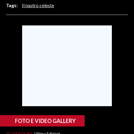
Tags:
Il nastro celeste
SPETTACOLI
GOSSIP
SALUTE
SARDEGNA TURISMO
SARDI NEL MONDO
NOTIZIE
EVENTI
#CARAUNIONE
3 MINUTI CON
FOTO E VIDEO GALLERY
INSULARITÀ
TG VIDEOLINA
Ultime Edizioni