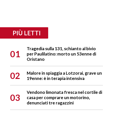
PIÙ LETTI
Tragedia sulla 131, schianto al bivio
01
per Paulilatino: morto un 53enne di
Oristano
02
Malore in spiaggia a Lotzorai, grave un
19enne: è in terapia intensiva
Vendono limonata fresca nel cortile di
03
casa per comprare un motorino,
denunciati tre ragazzini