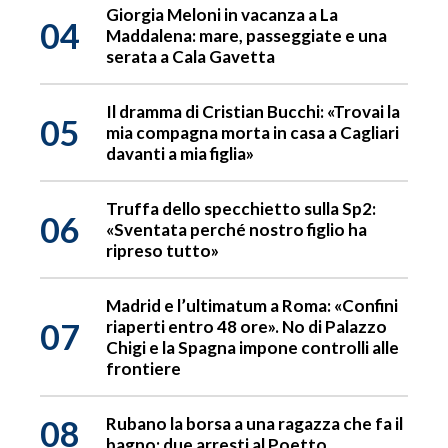
Giorgia Meloni in vacanza a La
04
Maddalena: mare, passeggiate e una
serata a Cala Gavetta
Il dramma di Cristian Bucchi: «Trovai la
05
mia compagna morta in casa a Cagliari
davanti a mia figlia»
Truffa dello specchietto sulla Sp2:
06
«Sventata perché nostro figlio ha
ripreso tutto»
Madrid e l’ultimatum a Roma: «Confini
07
riaperti entro 48 ore». No di Palazzo
Chigi e la Spagna impone controlli alle
frontiere
08
Rubano la borsa a una ragazza che fa il
bagno: due arresti al Poetto