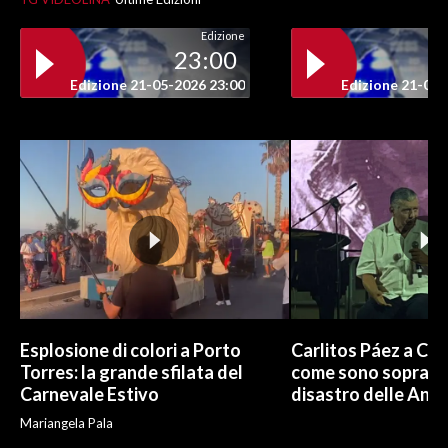
Edizione
INFO AZIENDE
23:00
ABBONATI
Edizione 21-05-2026 23:00
Edizione 21-05-
ANNUNCI
NECROLOGI
PUBBLICITÀ
SPIAGGE
STORE
Esplosione di colori a Porto
Carlitos Páez a Cagl
Torres: la grande sfilata del
come sono sopravvi
Carnevale Estivo
disastro delle And
Mariangela Pala