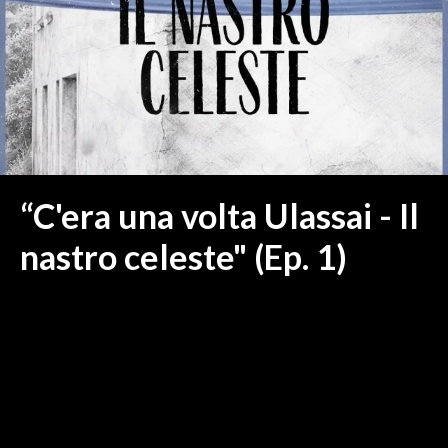
MEDIO CAMPIDANO
ORISTANO E PROVINCIA
SASSARI E PROVINCIA
GALLURA
NUORO E PROVINCIA
OGLIASTRA
AGENDA
“C'era una volta Ulassai - Il
CRONACA
nastro celeste" (Ep. 1)
ITALIA
MONDO
POLITICA
ECONOMIA
SERVIZI ALLE IMPRESE