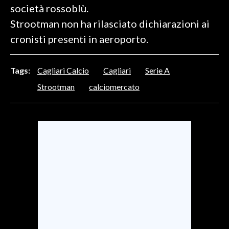
società rossoblù.
Strootman non ha rilasciato dichiarazioni ai
SPETTACOLI
cronisti presenti in aeroporto.
GOSSIP
Tags:
Cagliari Calcio
Cagliari
Serie A
SALUTE
Strootman
calciomercato
SARDEGNA TURISMO
SARDI NEL MONDO
NOTIZIE
EVENTI
#CARAUNIONE
3 MINUTI CON
INSULARITÀ