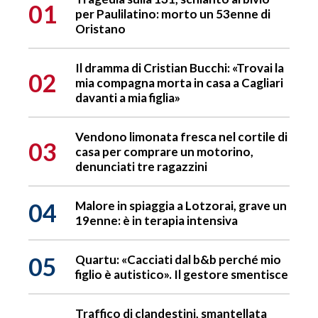
01
per Paulilatino: morto un 53enne di
Oristano
Il dramma di Cristian Bucchi: «Trovai la
02
mia compagna morta in casa a Cagliari
davanti a mia figlia»
Vendono limonata fresca nel cortile di
03
casa per comprare un motorino,
denunciati tre ragazzini
04
Malore in spiaggia a Lotzorai, grave un
19enne: è in terapia intensiva
05
Quartu: «Cacciati dal b&b perché mio
figlio è autistico». Il gestore smentisce
Traffico di clandestini, smantellata