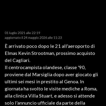
LAVORO
BANDI
SPORT IN SARDEGNA
01 luglio 2021 alle 22:19
SPORT
aggiornato il 24 maggio 2026 alle 11:23
RISULTATI E CLASSIFICHE
È arrivato poco dopo le 21 all'aeroporto di
CALCIO
Elmas Kevin Strootman, prossimo acquisto
CALCIO REGIONALE
del Cagliari.
BASKET
Il centrocampista olandese, classe '90,
VOLLEY
proviene dal Marsiglia dopo aver giocato gli
MOTORI
ultimi sei mesi in prestito al Genoa. In
TENNIS
giornata ha svolto le visite mediche a Roma,
ALTRI SPORT
alla clinica Villa Stuart, e adesso si attende
solo l'annuncio ufficiale da parte della
CULTURA