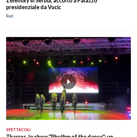
Zelensky in Serbia, accolto a Palazzo
presidenziale da Vucic
Red
SPETTACOLI
Tharros, lo show ''Rhythm of the dance'': un