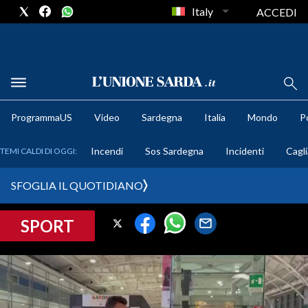
Italy
ACCEDI
METEO
ProgrammaUS
Video
Sardegna
Italia
Mondo
Po
COMUNI AL VOTO
Incendi
Sos Sardegna
Incidenti
Cagli
TEMI CALDI DI OGGI:
VIDEO
SFOGLIA IL QUOTIDIANO
FOTO
SPORT
CRONACA SARDEGNA
CAGLIARI
PROVINCIA DI CAGLIARI
SULCIS IGLESIENTE