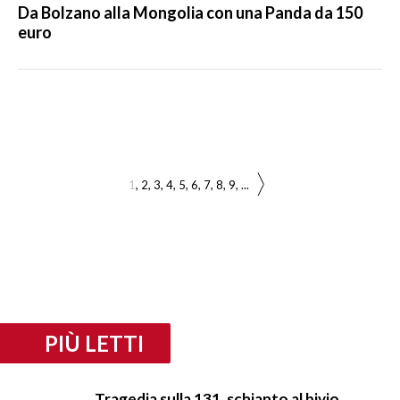
Da Bolzano alla Mongolia con una Panda da 150
euro
1
2
3
4
5
6
7
8
9
...
PIÙ LETTI
Tragedia sulla 131, schianto al bivio