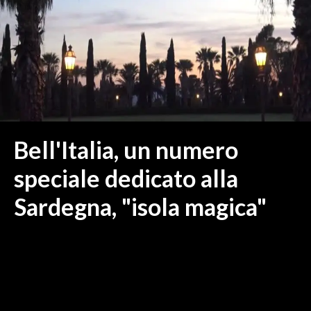
MEDIO CAMPIDANO
ORISTANO E PROVINCIA
SASSARI E PROVINCIA
GALLURA
NUORO E PROVINCIA
OGLIASTRA
AGENDA
Bell'Italia, un numero
CRONACA
speciale dedicato alla
ITALIA
Sardegna, "isola magica"
MONDO
POLITICA
ECONOMIA
SERVIZI ALLE IMPRESE