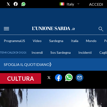
Italy
ACCEDI
METEO
ProgrammaUS
Video
Sardegna
Italia
Mondo
Po
COMUNI AL VOTO
Incendi
Sos Sardegna
Incidenti
Cagli
TEMI CALDI DI OGGI:
VIDEO
SFOGLIA IL QUOTIDIANO
FOTO
CULTURA
CRONACA SARDEGNA
CAGLIARI
PROVINCIA DI CAGLIARI
SULCIS IGLESIENTE