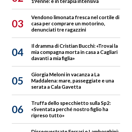
19enne: è in terapia intensiva
Vendono limonata fresca nel cortile di
03
casa per comprare un motorino,
denunciati tre ragazzini
Il dramma di Cristian Bucchi: «Trovai la
04
mia compagna morta in casa a Cagliari
davanti a mia figlia»
Giorgia Meloni in vacanza a La
05
Maddalena: mare, passeggiate e una
serata a Cala Gavetta
Truffa dello specchietto sulla Sp2:
06
«Sventata perché nostro figlio ha
ripreso tutto»
Dissequestrate Ferrari e Lamborghini: