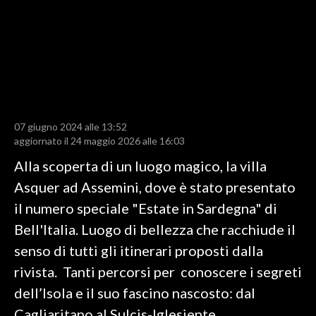
LAVORO
BANDI
SPORT IN SARDEGNA
SPORT
07 giugno 2024 alle 13:52
RISULTATI E CLASSIFICHE
aggiornato il 24 maggio 2026 alle 16:03
CALCIO
Alla scoperta di un luogo magico, la villa
CALCIO REGIONALE
Asquer ad Assemini, dove è stato presentato
BASKET
il numero speciale "Estate in Sardegna" di
VOLLEY
Bell'Italia. Luogo di bellezza che racchiude il
MOTORI
senso di tutti gli itinerari proposti dalla
TENNIS
rivista. Tanti percorsi per conoscere i segreti
ALTRI SPORT
dell’Isola e il suo fascino nascosto: dal
Cagliaritano al Sulcis-Iglesiente
CULTURA