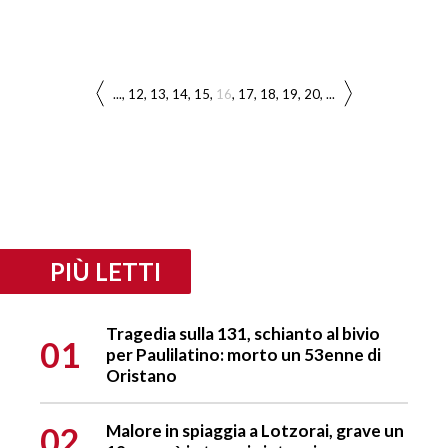
...
12
13
14
15
16
17
18
19
20
...
PIÙ LETTI
Tragedia sulla 131, schianto al bivio
01
per Paulilatino: morto un 53enne di
Oristano
02
Malore in spiaggia a Lotzorai, grave un