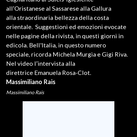
all’Oristanese al Sassarese alla Gallura
SPETTACOLI
alla straordinaria bellezza della costa
orientale. Suggestioni ed emozioni evocate
GOSSIP
nelle pagine della rivista, in questi giorni in
SALUTE
edicola. Bell'Italia, in questo numero
speciale, ricorda Michela Murgia e Gigi Riva.
SARDEGNA TURISMO
Nel video l’intervista alla
direttrice Emanuela Rosa-Clot.
SARDI NEL MONDO
Massimiliano Rais
NOTIZIE
EVENTI
Massimiliano Rais
#CARAUNIONE
3 MINUTI CON
INSULARITÀ