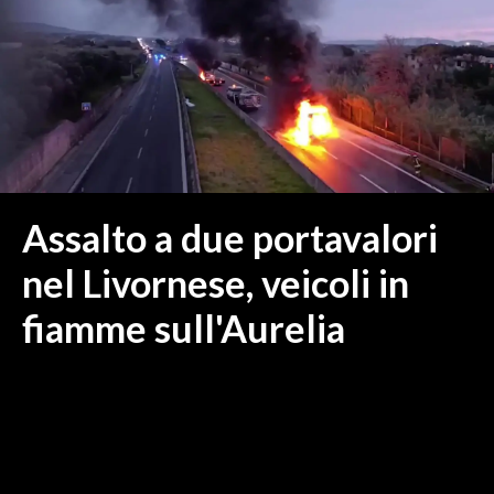
MEDIO CAMPIDANO
ORISTANO E PROVINCIA
SASSARI E PROVINCIA
GALLURA
NUORO E PROVINCIA
OGLIASTRA
AGENDA
Assalto a due portavalori
CRONACA
nel Livornese, veicoli in
ITALIA
fiamme sull'Aurelia
MONDO
POLITICA
ECONOMIA
SERVIZI ALLE IMPRESE