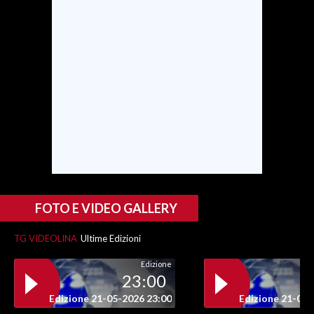
SPETTACOLI
GOSSIP
SALUTE
SARDEGNA TURISMO
SARDI NEL MONDO
NOTIZIE
FOTO E VIDEO GALLERY
EVENTI
TG VIDEOLINA
Ultime Edizioni
#CARAUNIONE
Edizione
3 MINUTI CON
23:00
Edizione 21-05-2026 23:00
Edizione 21-05-
INSULARITÀ