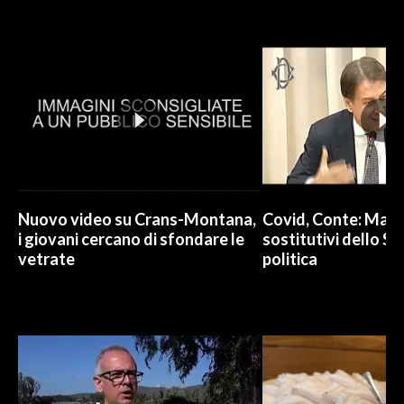
INFO AZIENDE
ABBONATI
ANNUNCI
NECROLOGI
PUBBLICITÀ
SPIAGGE
STORE
Nuovo video su Crans-Montana,
Covid, Conte: Mai u
i giovani cercano di sfondare le
sostitutivi dello St
vetrate
politica