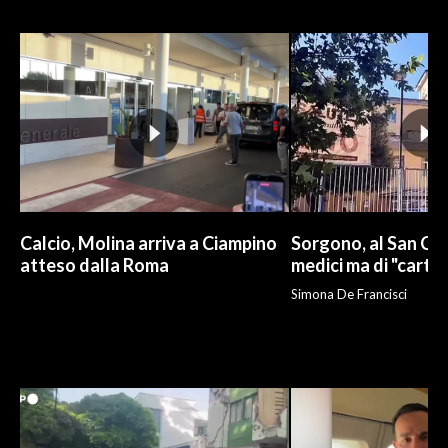
INFO AZIENDE
ABBONATI
ANNUNCI
NECROLOGI
PUBBLICITÀ
SPIAGGE
STORE
Calcio, Molina arriva a Ciampino
Sorgono, al San Cam
atteso dalla Roma
medici ma di "carto
Simona De Francisci