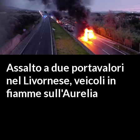
MEDIO CAMPIDANO
ORISTANO E PROVINCIA
SASSARI E PROVINCIA
GALLURA
NUORO E PROVINCIA
OGLIASTRA
AGENDA
Assalto a due portavalori
CRONACA
nel Livornese, veicoli in
ITALIA
fiamme sull'Aurelia
MONDO
POLITICA
ECONOMIA
SERVIZI ALLE IMPRESE