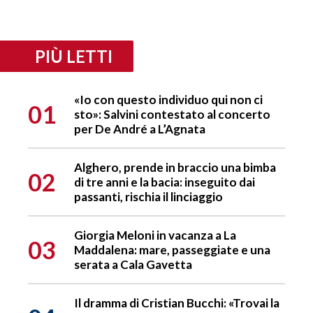
PIÙ LETTI
«Io con questo individuo qui non ci
01
sto»: Salvini contestato al concerto
per De André a L’Agnata
Alghero, prende in braccio una bimba
02
di tre anni e la bacia: inseguito dai
passanti, rischia il linciaggio
Giorgia Meloni in vacanza a La
03
Maddalena: mare, passeggiate e una
serata a Cala Gavetta
Il dramma di Cristian Bucchi: «Trovai la