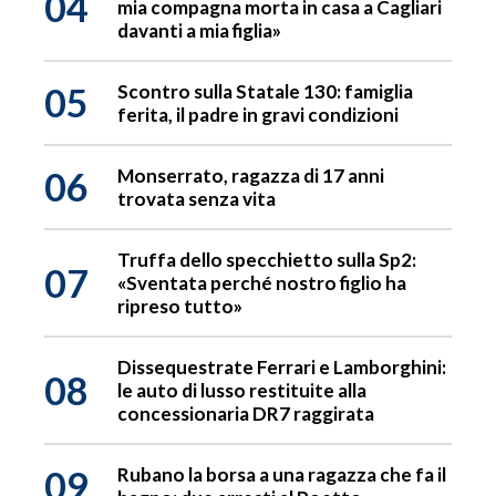
04
mia compagna morta in casa a Cagliari
davanti a mia figlia»
05
Scontro sulla Statale 130: famiglia
ferita, il padre in gravi condizioni
06
Monserrato, ragazza di 17 anni
trovata senza vita
Truffa dello specchietto sulla Sp2:
07
«Sventata perché nostro figlio ha
ripreso tutto»
Dissequestrate Ferrari e Lamborghini:
08
le auto di lusso restituite alla
concessionaria DR7 raggirata
09
Rubano la borsa a una ragazza che fa il