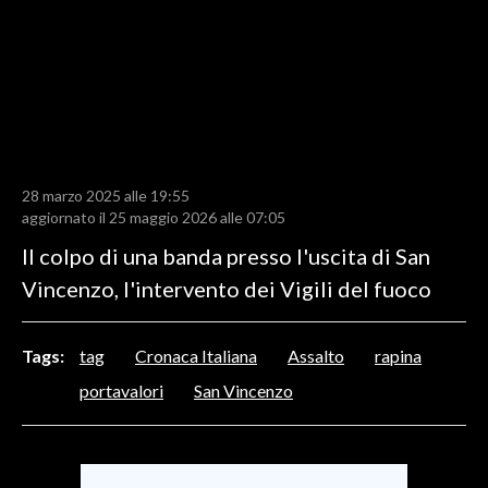
LAVORO
BANDI
SPORT IN SARDEGNA
SPORT
28 marzo 2025 alle 19:55
RISULTATI E CLASSIFICHE
aggiornato il 25 maggio 2026 alle 07:05
CALCIO
Il colpo di una banda presso l'uscita di San
CALCIO REGIONALE
Vincenzo, l'intervento dei Vigili del fuoco
BASKET
VOLLEY
Tags:
tag
Cronaca Italiana
Assalto
rapina
MOTORI
portavalori
San Vincenzo
TENNIS
ALTRI SPORT
CULTURA