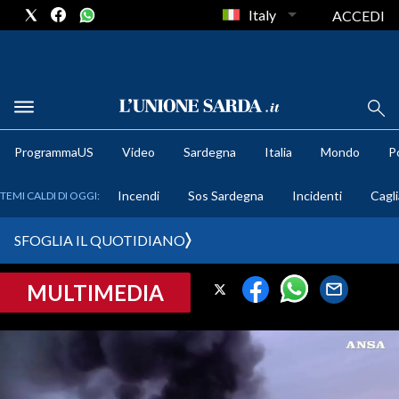
Italy
ACCEDI
METEO
ProgrammaUS
Video
Sardegna
Italia
Mondo
Po
COMUNI AL VOTO
Incendi
Sos Sardegna
Incidenti
Cagli
TEMI CALDI DI OGGI:
VIDEO
SFOGLIA IL QUOTIDIANO
FOTO
MULTIMEDIA
CRONACA SARDEGNA
CAGLIARI
PROVINCIA DI CAGLIARI
SULCIS IGLESIENTE