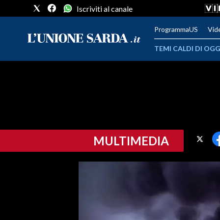
Iscriviti al canale
ProgrammaUS
Vid
TEMI CALDI DI OGG
METEO
COMUNI AL VOTO
VIDEO
MULTIMEDIA
FOTO
CRONACA SARDEGNA
CAGLIARI
PROVINCIA DI CAGLIARI
SULCIS IGLESIENTE