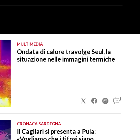
MULTIMEDIA
Ondata di calore travolge Seul, la
situazione nelle immagini termiche
CRONACA SARDEGNA
Il Cagliari si presenta a Pula:
«Vogliamo che i tifosi siano