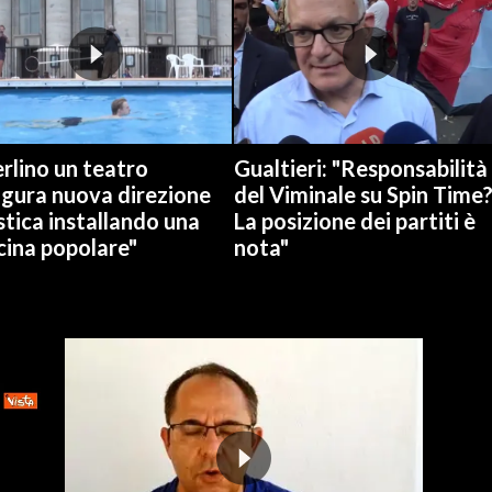
rlino un teatro
Gualtieri: "Responsabilità
ugura nuova direzione
del Viminale su Spin Time
stica installando una
La posizione dei partiti è
cina popolare"
nota"