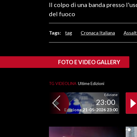
Il colpo di una banda presso l'us
LAVORO
del fuoco
BANDI
Tags:
tag
Cronaca Italiana
Assal
SPORT IN SARDEGNA
SPORT
RISULTATI E CLASSIFICHE
FOTO E VIDEO GALLERY
CALCIO
CALCIO REGIONALE
TG VIDEOLINA
Ultime Edizioni
BASKET
VOLLEY
Edizione
23:00
MOTORI
Edizione 21-05-2026 23:00
TENNIS
ALTRI SPORT
CULTURA