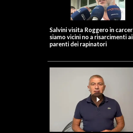
INFO AZIENDE
ABBONATI
Salvini visita Roggero in carcer
ANNUNCI
siamo vicini no a risarcimenti ai
NECROLOGI
parenti dei rapinatori
PUBBLICITÀ
SPIAGGE
STORE