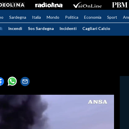
eo
Sardegna
Italia
Mondo
Politica
Economia
Sport
An
I:
Incendi
Sos Sardegna
Incidenti
Cagliari Calcio