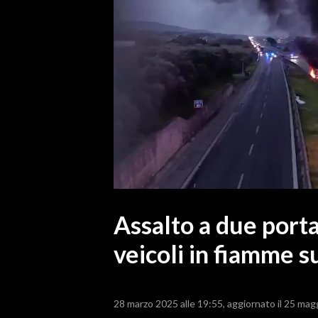
MEDIO CAMPIDANO
ORISTANO E PROVINCIA
SASSARI E PROVINCIA
GALLURA
NUORO E PROVINCIA
OGLIASTRA
AGENDA
CRONACA
ITALIA
MONDO
Assalto a due porta
veicoli in fiamme s
POLITICA
ECONOMIA
28 marzo 2025 alle 19:55
aggiornato il 25 mag
SERVIZI ALLE IMPRESE