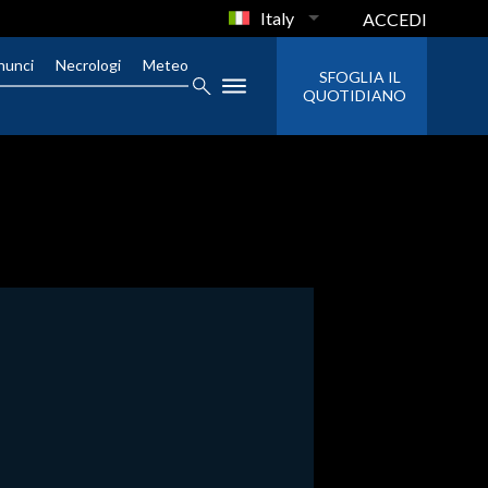
Italy
ACCEDI
nunci
Necrologi
Meteo
SFOGLIA IL
QUOTIDIANO