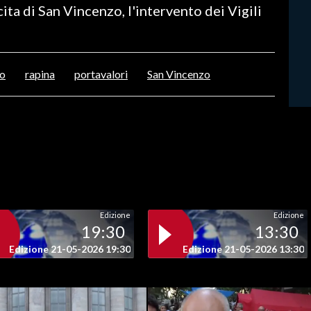
cita di San Vincenzo, l'intervento dei Vigili
to
rapina
portavalori
San Vincenzo
Edizione
Edizione
19:30
13:30
Edizione 21-05-2026 19:30
Edizione 21-05-2026 13:30