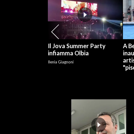
SPETTACOLI
GOSSIP
SALUTE
Il Jova Summer Party
A Be
infiamma Olbia
ina
SARDEGNA TURISMO
arti
Ilenia Giagnoni
"pis
SARDI NEL MONDO
NOTIZIE
EVENTI
#CARAUNIONE
3 MINUTI CON
INSULARITÀ