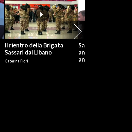
Il rientro della Brigata
Salvini: "Roggero ch
?
Sassari dal Libano
andare avanti su n
anti-risarcimenti"
Caterina Fiori