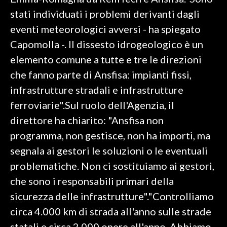
stati individuati i problemi derivanti dagli
SPETTACOLI
eventi meteorologici avversi - ha spiegato
Capomolla -. Il dissesto idrogeologico è un
GOSSIP
elemento comune a tutte e tre le direzioni
SALUTE
che fanno parte di Ansfisa: impianti fissi,
infrastrutture stradali e infrastrutture
SARDEGNA TURISMO
ferroviarie".Sul ruolo dell'Agenzia, il
direttore ha chiarito: "Ansfisa non
SARDI NEL MONDO
programma, non gestisce, non ha importi, ma
NOTIZIE
segnala ai gestori le soluzioni o le eventuali
EVENTI
problematiche. Non ci sostituiamo ai gestori,
#CARAUNIONE
che sono i responsabili primari della
sicurezza delle infrastrutture"."Controlliamo
3 MINUTI CON
circa 4.000 km di strada all'anno sulle strade
INSULARITÀ
statali e circa 2.000 opere all'anno. Abbiamo