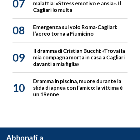
07
malattia: «Stress emotivo e ansia». Il
Cagliari lo multa
08
Emergenza sul volo Roma-Cagliari:
l’aereo torna a Fiumicino
Il dramma di Cristian Bucchi: «Trovai la
09
mia compagna morta in casa a Cagliari
davanti a mia figlia»
Dramma in piscina, muore durante la
10
sfida di apnea con l’amico: la vittima è
un 19enne
Abbonati a