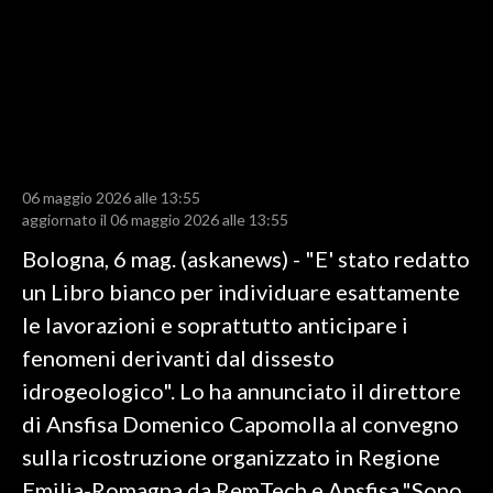
LAVORO
BANDI
SPORT IN SARDEGNA
SPORT
06 maggio 2026 alle 13:55
RISULTATI E CLASSIFICHE
aggiornato il 06 maggio 2026 alle 13:55
CALCIO
Bologna, 6 mag. (askanews) - "E' stato redatto
CALCIO REGIONALE
un Libro bianco per individuare esattamente
BASKET
le lavorazioni e soprattutto anticipare i
VOLLEY
fenomeni derivanti dal dissesto
MOTORI
idrogeologico". Lo ha annunciato il direttore
TENNIS
di Ansfisa Domenico Capomolla al convegno
ALTRI SPORT
sulla ricostruzione organizzato in Regione
Emilia-Romagna da RemTech e Ansfisa."Sono
CULTURA