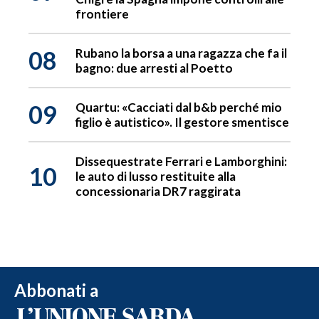
frontiere
08
Rubano la borsa a una ragazza che fa il
bagno: due arresti al Poetto
09
Quartu: «Cacciati dal b&b perché mio
figlio è autistico». Il gestore smentisce
Dissequestrate Ferrari e Lamborghini:
10
le auto di lusso restituite alla
concessionaria DR7 raggirata
Abbonati a