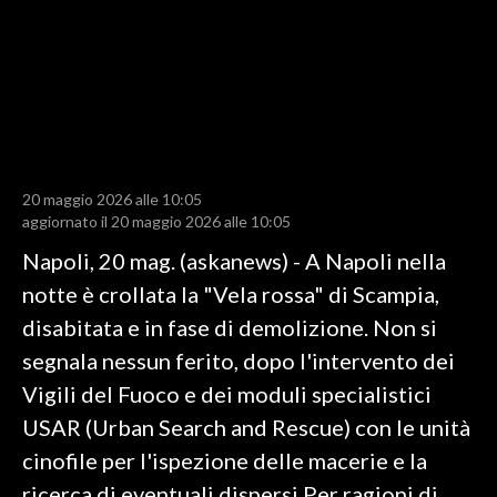
LAVORO
BANDI
SPORT IN SARDEGNA
SPORT
20 maggio 2026 alle 10:05
RISULTATI E CLASSIFICHE
aggiornato il 20 maggio 2026 alle 10:05
CALCIO
Napoli, 20 mag. (askanews) - A Napoli nella
CALCIO REGIONALE
notte è crollata la "Vela rossa" di Scampia,
BASKET
disabitata e in fase di demolizione. Non si
VOLLEY
segnala nessun ferito, dopo l'intervento dei
MOTORI
Vigili del Fuoco e dei moduli specialistici
TENNIS
USAR (Urban Search and Rescue) con le unità
ALTRI SPORT
cinofile per l'ispezione delle macerie e la
ricerca di eventuali dispersi.Per ragioni di
CULTURA