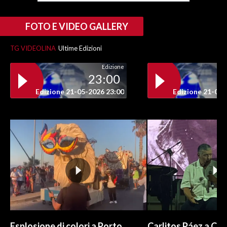
INFO AZIENDE
FOTO E VIDEO GALLERY
ABBONATI
TG VIDEOLINA
Ultime Edizioni
ANNUNCI
Edizione
NECROLOGI
23:00
PUBBLICITÀ
Edizione 21-05-2026 23:00
Edizione 21-05-
SPIAGGE
STORE
Esplosione di colori a Porto
Carlitos Páez a Cagl