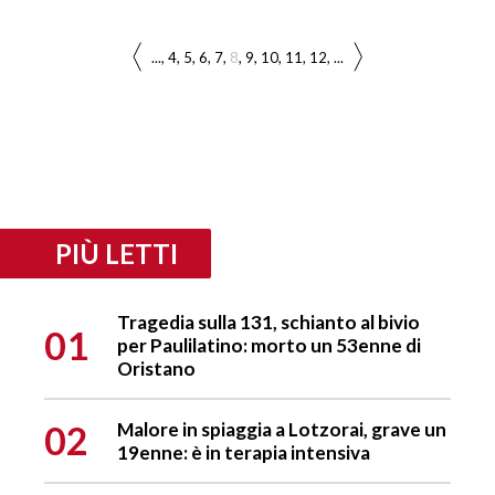
...
4
5
6
7
8
9
10
11
12
...
PIÙ LETTI
Tragedia sulla 131, schianto al bivio
01
per Paulilatino: morto un 53enne di
Oristano
02
Malore in spiaggia a Lotzorai, grave un
19enne: è in terapia intensiva