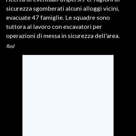
sicurezza sgomberati alcuni alloggi vicini,
SPETTACOLI
evacuate 47 famiglie. Le squadre sono
tuttora al lavoro con escavatori per
GOSSIP
operazioni di messa in sicurezza dell'area.
SALUTE
Red
SARDEGNA TURISMO
SARDI NEL MONDO
NOTIZIE
EVENTI
#CARAUNIONE
3 MINUTI CON
INSULARITÀ