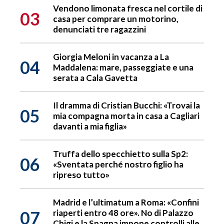
Vendono limonata fresca nel cortile di
03
casa per comprare un motorino,
denunciati tre ragazzini
Giorgia Meloni in vacanza a La
04
Maddalena: mare, passeggiate e una
serata a Cala Gavetta
Il dramma di Cristian Bucchi: «Trovai la
05
mia compagna morta in casa a Cagliari
davanti a mia figlia»
Truffa dello specchietto sulla Sp2:
06
«Sventata perché nostro figlio ha
ripreso tutto»
Madrid e l’ultimatum a Roma: «Confini
07
riaperti entro 48 ore». No di Palazzo
Chigi e la Spagna impone controlli alle