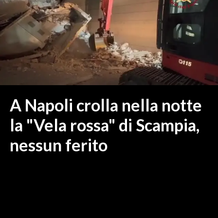
MEDIO CAMPIDANO
ORISTANO E PROVINCIA
SASSARI E PROVINCIA
GALLURA
NUORO E PROVINCIA
OGLIASTRA
AGENDA
A Napoli crolla nella notte
CRONACA
la "Vela rossa" di Scampia,
ITALIA
nessun ferito
MONDO
POLITICA
ECONOMIA
SERVIZI ALLE IMPRESE