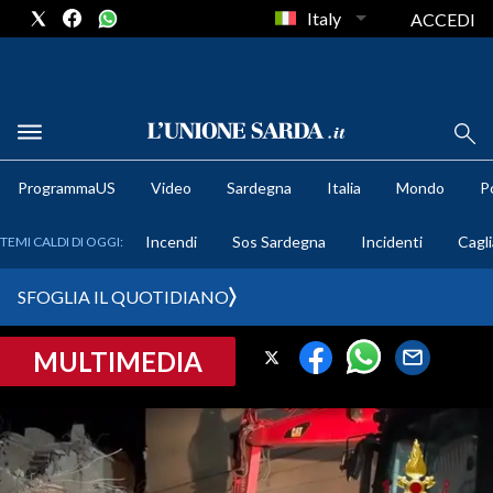
Italy
ACCEDI
METEO
ProgrammaUS
Video
Sardegna
Italia
Mondo
Po
COMUNI AL VOTO
Incendi
Sos Sardegna
Incidenti
Cagli
TEMI CALDI DI OGGI:
VIDEO
SFOGLIA IL QUOTIDIANO
FOTO
MULTIMEDIA
CRONACA SARDEGNA
CAGLIARI
PROVINCIA DI CAGLIARI
SULCIS IGLESIENTE