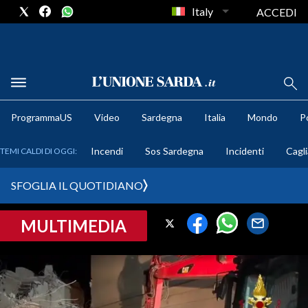
Italy
ACCEDI
METEO
ProgrammaUS
Video
Sardegna
Italia
Mondo
Po
COMUNI AL VOTO
Incendi
Sos Sardegna
Incidenti
Cagli
TEMI CALDI DI OGGI:
VIDEO
SFOGLIA IL QUOTIDIANO
FOTO
MULTIMEDIA
CRONACA SARDEGNA
CAGLIARI
PROVINCIA DI CAGLIARI
SULCIS IGLESIENTE