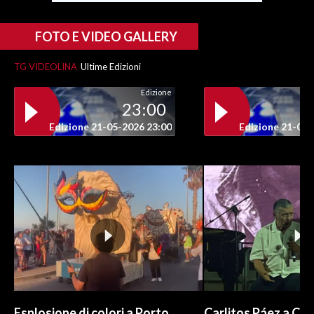
INFO AZIENDE
FOTO E VIDEO GALLERY
ABBONATI
TG VIDEOLINA
Ultime Edizioni
ANNUNCI
Edizione
NECROLOGI
23:00
PUBBLICITÀ
Edizione 21-05-2026 23:00
Edizione 21-05-
SPIAGGE
STORE
Esplosione di colori a Porto
Carlitos Páez a Cagl