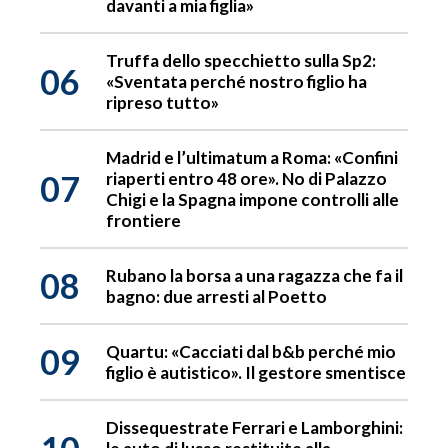
davanti a mia figlia»
Truffa dello specchietto sulla Sp2:
06
«Sventata perché nostro figlio ha
ripreso tutto»
Madrid e l’ultimatum a Roma: «Confini
07
riaperti entro 48 ore». No di Palazzo
Chigi e la Spagna impone controlli alle
frontiere
08
Rubano la borsa a una ragazza che fa il
bagno: due arresti al Poetto
09
Quartu: «Cacciati dal b&b perché mio
figlio è autistico». Il gestore smentisce
Dissequestrate Ferrari e Lamborghini: