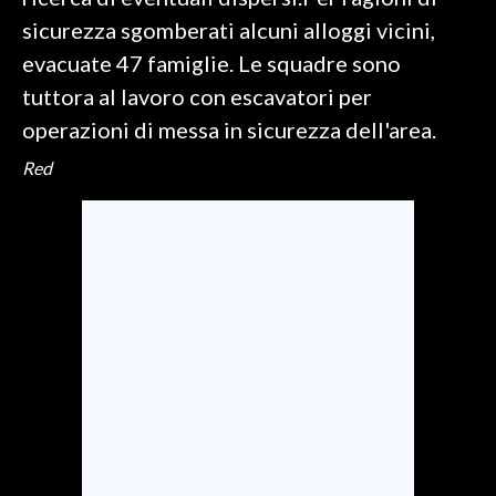
sicurezza sgomberati alcuni alloggi vicini,
SPETTACOLI
evacuate 47 famiglie. Le squadre sono
tuttora al lavoro con escavatori per
GOSSIP
operazioni di messa in sicurezza dell'area.
SALUTE
Red
SARDEGNA TURISMO
SARDI NEL MONDO
NOTIZIE
EVENTI
#CARAUNIONE
3 MINUTI CON
INSULARITÀ