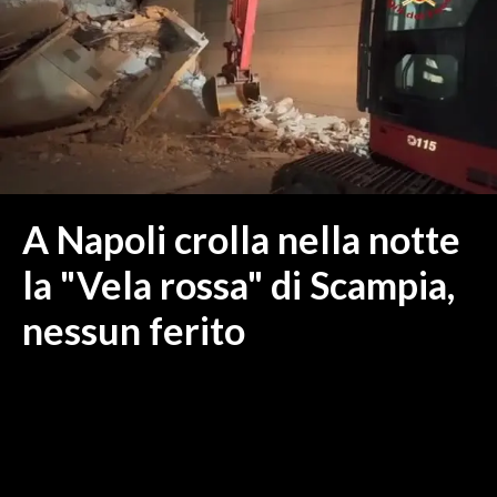
MEDIO CAMPIDANO
ORISTANO E PROVINCIA
SASSARI E PROVINCIA
GALLURA
NUORO E PROVINCIA
OGLIASTRA
AGENDA
A Napoli crolla nella notte
CRONACA
la "Vela rossa" di Scampia,
ITALIA
nessun ferito
MONDO
POLITICA
ECONOMIA
SERVIZI ALLE IMPRESE