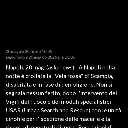
LAVORO
BANDI
SPORT IN SARDEGNA
SPORT
20 maggio 2026 alle 10:05
RISULTATI E CLASSIFICHE
aggiornato il 20 maggio 2026 alle 10:05
CALCIO
Napoli, 20 mag. (askanews) - A Napoli nella
CALCIO REGIONALE
notte è crollata la "Vela rossa" di Scampia,
BASKET
disabitata e in fase di demolizione. Non si
VOLLEY
segnala nessun ferito, dopo l'intervento dei
MOTORI
Vigili del Fuoco e dei moduli specialistici
TENNIS
USAR (Urban Search and Rescue) con le unità
ALTRI SPORT
cinofile per l'ispezione delle macerie e la
ricerca di eventuali dispersi.Per ragioni di
CULTURA