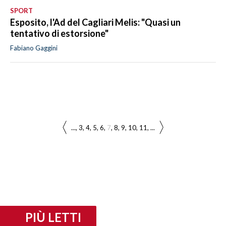
SPORT
Esposito, l'Ad del Cagliari Melis: "Quasi un
tentativo di estorsione"
Fabiano Gaggini
...
3
4
5
6
7
8
9
10
11
...
PIÙ LETTI