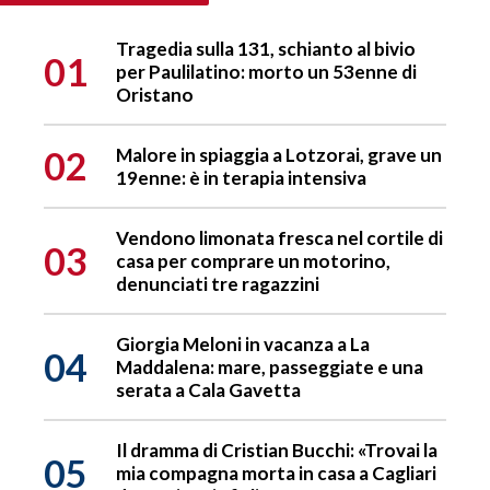
Tragedia sulla 131, schianto al bivio
01
per Paulilatino: morto un 53enne di
Oristano
02
Malore in spiaggia a Lotzorai, grave un
19enne: è in terapia intensiva
Vendono limonata fresca nel cortile di
03
casa per comprare un motorino,
denunciati tre ragazzini
Giorgia Meloni in vacanza a La
04
Maddalena: mare, passeggiate e una
serata a Cala Gavetta
Il dramma di Cristian Bucchi: «Trovai la
05
mia compagna morta in casa a Cagliari