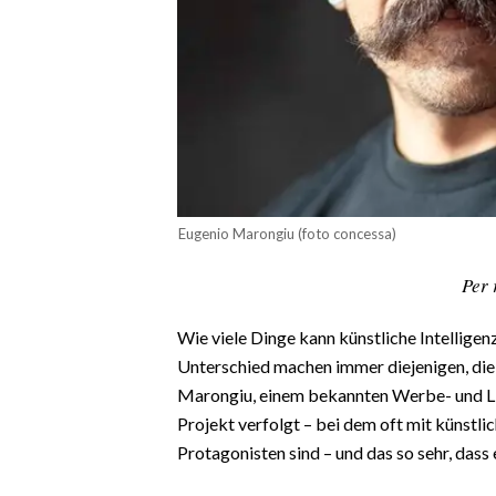
CALCIO
CALCIO REGIONALE
BASKET
VOLLEY
MOTORI
TENNIS
ALTRI SPORT
Eugenio Marongiu (foto concessa)
CULTURA
Per 
SPETTACOLI
Wie viele Dinge kann künstliche Intelligenz 
Unterschied machen immer diejenigen, die 
GOSSIP
Marongiu, einem bekannten Werbe- und Li
Projekt verfolgt – bei dem oft mit künstli
SARDI NEL MONDO
Protagonisten sind – und das so sehr, dass
NOTIZIE