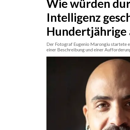
Wie würden dur
Intelligenz gesc
CRONACA
ITALIA
Hundertjährige
MONDO
Der Fotograf Eugenio Marongiu startete ei
POLITICA
einer Beschreibung und einer Aufforderung
ECONOMIA
SERVIZI ALLE IMPRESE
LAVORO
BANDI
SPORT IN SARDEGNA
SPORT
RISULTATI E CLASSIFICHE