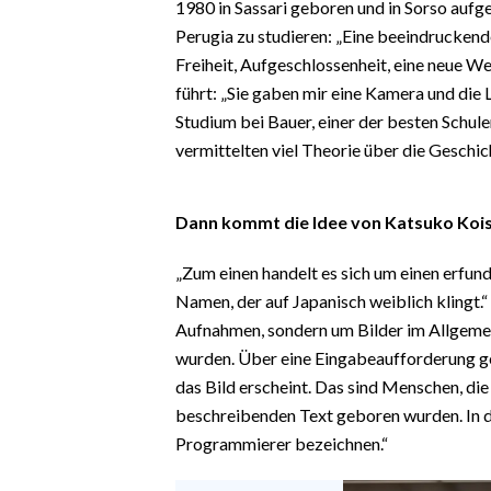
1980 in Sassari geboren und in Sorso aufge
EVENTI
Perugia zu studieren: „Eine beeindruckend
Freiheit, Aufgeschlossenheit, eine neue Wel
#CARAUNIONE
führt: „Sie gaben mir eine Kamera und die
INSULARITÀ
Studium bei Bauer, einer der besten Schul
vermittelten viel Theorie über die Geschic
FOTO
Dann kommt die Idee von Katsuko Kois
VIDEO
„Zum einen handelt es sich um einen erfund
INFO AZIENDE
Namen, der auf Japanisch weiblich klingt.“ 
ABBONATI
Aufnahmen, sondern um Bilder im Allgemeine
ANNUNCI
wurden. Über eine Eingabeaufforderung ge
NECROLOGI
das Bild erscheint. Das sind Menschen, die
PUBBLICITÀ
beschreibenden Text geboren wurden. In di
Programmierer bezeichnen.“
SPIAGGE
STORE