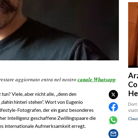
Ar
restare aggiornato entra nel nostro
canale Whatsapp
Co
He
tun? Viele, aber nicht alle, „denn den
‚dahin hinten‘ stehen“. Wort von Eugenio
Dort
festyle-Fotografen, der ein ganz besonderes
statt
cher Intelligenz geschaffene Zwillingspaare die
Clau
 es internationale Aufmerksamkeit erregt.