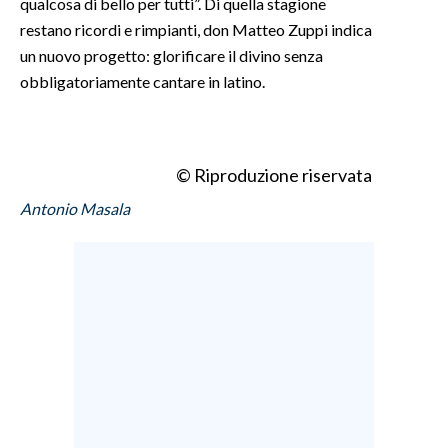
qualcosa di bello per tutti”. Di quella stagione
restano ricordi e rimpianti, don Matteo Zuppi indica
INFO AZIENDE
un nuovo progetto: glorificare il divino senza
ABBONATI
obbligatoriamente cantare in latino.
ANNUNCI
NECROLOGI
PUBBLICITÀ
© Riproduzione riservata
SPIAGGE
Antonio Masala
STORE