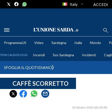
Italy
ACCEDI
METEO
ProgrammaUS
Video
Sardegna
Italia
Mondo
Po
COMUNI AL VOTO
Incendi
Sos Sardegna
Incidenti
Cagli
TEMI CALDI DI OGGI:
VIDEO
SFOGLIA IL QUOTIDIANO
FOTO
CAFFÈ SCORRETTO
CRONACA SARDEGNA
CAGLIARI
PROVINCIA DI CAGLIARI
SULCIS IGLESIENTE
04 ottobre 2025 alle 00:40