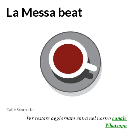
MEDIO CAMPIDANO
La Messa beat
ORISTANO E PROVINCIA
SASSARI E PROVINCIA
GALLURA
NUORO E PROVINCIA
OGLIASTRA
AGENDA
CRONACA
ITALIA
MONDO
POLITICA
Caffè Scorretto
Per restare aggiornato entra nel nostro
canale
ECONOMIA
Whatsapp
SERVIZI ALLE IMPRESE