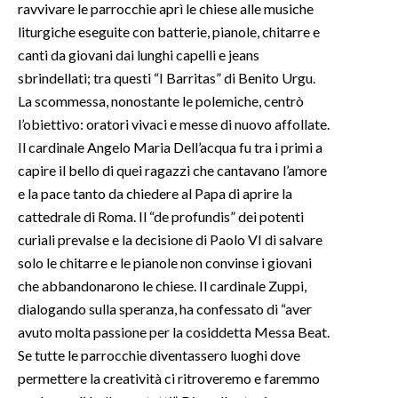
ravvivare le parrocchie aprì le chiese alle musiche
liturgiche eseguite con batterie, pianole, chitarre e
SPETTACOLI
canti da giovani dai lunghi capelli e jeans
sbrindellati; tra questi “I Barritas” di Benito Urgu.
GOSSIP
La scommessa, nonostante le polemiche, centrò
l’obiettivo: oratori vivaci e messe di nuovo affollate.
SALUTE
Il cardinale Angelo Maria Dell’acqua fu tra i primi a
SARDEGNA TURISMO
capire il bello di quei ragazzi che cantavano l’amore
e la pace tanto da chiedere al Papa di aprire la
SARDI NEL MONDO
cattedrale di Roma. Il “de profundis” dei potenti
NOTIZIE
curiali prevalse e la decisione di Paolo VI di salvare
solo le chitarre e le pianole non convinse i giovani
EVENTI
che abbandonarono le chiese. Il cardinale Zuppi,
#CARAUNIONE
dialogando sulla speranza, ha confessato di “aver
avuto molta passione per la cosiddetta Messa Beat.
3 MINUTI CON
Se tutte le parrocchie diventassero luoghi dove
permettere la creatività ci ritroveremo e faremmo
INSULARITÀ