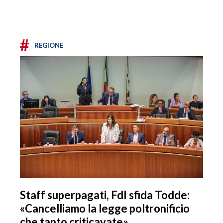
#
REGIONE
Staff superpagati, FdI sfida Todde:
«Cancelliamo la legge poltronificio
che tanto criticavate»