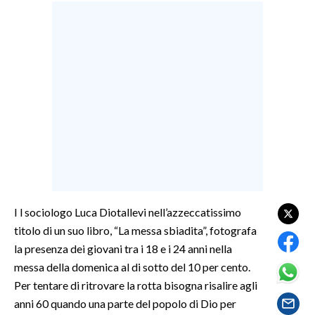
LAVORO
BANDI
SPORT IN SARDEGNA
SPORT
RISULTATI E CLASSIFICHE
CALCIO
CALCIO REGIONALE
BASKET
I l sociologo Luca Diotallevi nell’azzeccatissimo
VOLLEY
titolo di un suo libro, “La messa sbiadita”, fotografa
MOTORI
la presenza dei giovani tra i 18 e i 24 anni nella
TENNIS
messa della domenica al di sotto del 10 per cento.
ALTRI SPORT
Per tentare di ritrovare la rotta bisogna risalire agli
anni 60 quando una parte del popolo di Dio per
CULTURA