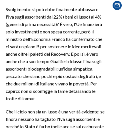
LAVORO
Svolgimento: si potrebbe finalmente abbassare
BANDI
l'Iva sugli assorbenti dal 22% (beni di lusso) al 4%
(generi di prima necessità)? È vero, l'Ue finanzierà
SPORT IN SARDEGNA
solo investimenti e non spesa corrente, però il
ministro dell'Economia Franco ha confermato che
SPORT
ci sarà un piano B per sostenere le idee meritevoli
RISULTATI E CLASSIFICHE
anche oltre i paletti del Recovery. E poi sì, è vero
anche che a suo tempo Gualtieri ridusse l'Iva sugli
CALCIO
assorbenti biodegradabili: un'idea simpatica,
CALCIO REGIONALE
peccato che siano pochi e più costosi degli altri, e
BASKET
che due milioni di italiane vivano in povertà. Per
VOLLEY
capirci: non si sconfigge la fame detassando le
MOTORI
trofie di kamut.
TENNIS
Che il ciclo non sia un lusso è una verità evidente: se
ALTRI SPORT
finora nessuno ha tagliato l'Iva sugli assorbenti è
perché lo Stato è furbo (nelle accise sul carburante
CULTURA