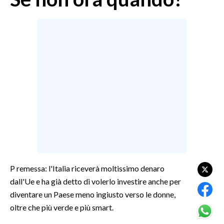
MEDIO CAMPIDANO
ORISTANO E PROVINCIA
SASSARI E PROVINCIA
GALLURA
NUORO E PROVINCIA
OGLIASTRA
AGENDA
CRONACA
ITALIA
MONDO
P remessa: l'Italia riceverà moltissimo denaro
POLITICA
dall'Ue e ha già detto di volerlo investire anche per
diventare un Paese meno ingiusto verso le donne,
ECONOMIA
oltre che più verde e più smart.
SERVIZI ALLE IMPRESE