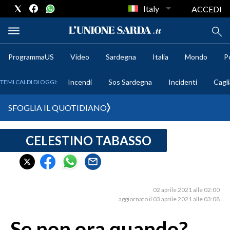
Italy
ACCEDI
ProgrammaUS
Video
Sardegna
Italia
Mondo
Po
METEO
Incendi
Sos Sardegna
Incidenti
Cagli
TEMI CALDI DI OGGI:
COMUNI AL VOTO
SFOGLIA IL QUOTIDIANO
VIDEO
CELESTINO TABASSO
FOTO
CRONACA SARDEGNA
CAGLIARI
02 aprile 2021 alle 02:00
aggiornato il 03 aprile 2021 alle 03:08
PROVINCIA DI CAGLIARI
SULCIS IGLESIENTE
Se non ora quando?