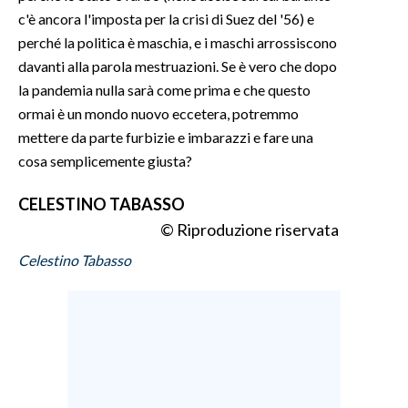
c'è ancora l'imposta per la crisi di Suez del '56) e
SPETTACOLI
perché la politica è maschia, e i maschi arrossiscono
davanti alla parola mestruazioni. Se è vero che dopo
GOSSIP
la pandemia nulla sarà come prima e che questo
ormai è un mondo nuovo eccetera, potremmo
SALUTE
mettere da parte furbizie e imbarazzi e fare una
cosa semplicemente giusta?
SARDEGNA TURISMO
CELESTINO TABASSO
SARDI NEL MONDO
© Riproduzione riservata
NOTIZIE
Celestino Tabasso
EVENTI
#CARAUNIONE
3 MINUTI CON
INSULARITÀ