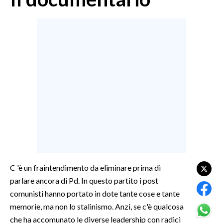
MEDIO CAMPIDANO
ORISTANO E PROVINCIA
SASSARI E PROVINCIA
GALLURA
NUORO E PROVINCIA
OGLIASTRA
AGENDA
CRONACA
ITALIA
MONDO
C 'è un fraintendimento da eliminare prima di
POLITICA
parlare ancora di Pd. In questo partito i post
comunisti hanno portato in dote tante cose e tante
ECONOMIA
memorie, ma non lo stalinismo. Anzi, se c'è qualcosa
che ha accomunato le diverse leadership con radici
SERVIZI ALLE IMPRESE