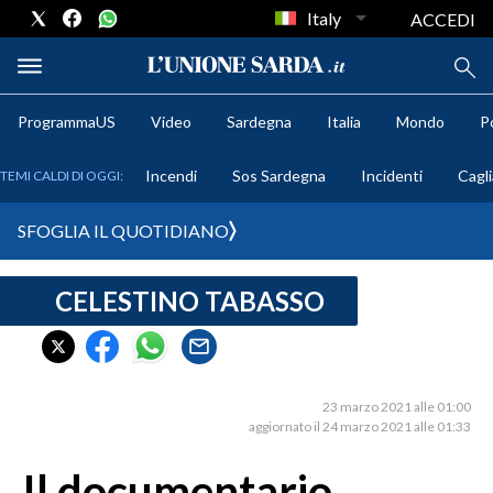
Italy
ACCEDI
ProgrammaUS
Video
Sardegna
Italia
Mondo
Po
METEO
Incendi
Sos Sardegna
Incidenti
Cagli
TEMI CALDI DI OGGI:
COMUNI AL VOTO
SFOGLIA IL QUOTIDIANO
VIDEO
CELESTINO TABASSO
FOTO
CRONACA SARDEGNA
CAGLIARI
23 marzo 2021 alle 01:00
aggiornato il 24 marzo 2021 alle 01:33
PROVINCIA DI CAGLIARI
SULCIS IGLESIENTE
Il documentario