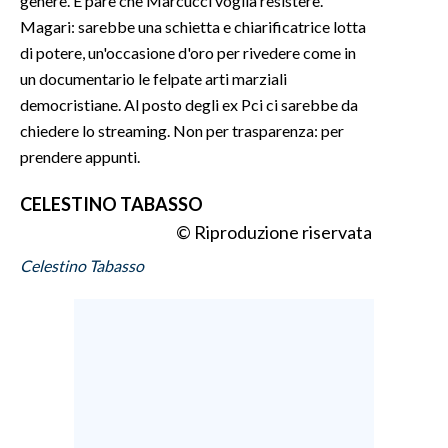
genere. E pare che Marcucci voglia resistere.
Magari: sarebbe una schietta e chiarificatrice lotta
SPETTACOLI
di potere, un'occasione d'oro per rivedere come in
un documentario le felpate arti marziali
GOSSIP
democristiane. Al posto degli ex Pci ci sarebbe da
chiedere lo streaming. Non per trasparenza: per
SALUTE
prendere appunti.
SARDEGNA TURISMO
CELESTINO TABASSO
© Riproduzione riservata
SARDI NEL MONDO
Celestino Tabasso
NOTIZIE
EVENTI
#CARAUNIONE
3 MINUTI CON
INSULARITÀ