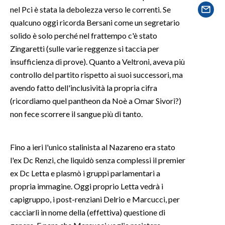
nel Pci è stata la debolezza verso le correnti. Se
LAVORO
qualcuno oggi ricorda Bersani come un segretario
BANDI
solido è solo perché nel frattempo c'è stato
Zingaretti (sulle varie reggenze si taccia per
SPORT IN SARDEGNA
insufficienza di prove). Quanto a Veltroni, aveva più
controllo del partito rispetto ai suoi successori, ma
SPORT
avendo fatto dell'inclusività la propria cifra
RISULTATI E CLASSIFICHE
(ricordiamo quel pantheon da Noè a Omar Sivori?)
CALCIO
non fece scorrere il sangue più di tanto.
CALCIO REGIONALE
BASKET
Fino a ieri l'unico stalinista al Nazareno era stato
VOLLEY
l'ex Dc Renzi, che liquidò senza complessi il premier
MOTORI
ex Dc Letta e plasmò i gruppi parlamentari a
TENNIS
propria immagine. Oggi proprio Letta vedrà i
ALTRI SPORT
capigruppo, i post-renziani Delrio e Marcucci, per
cacciarli in nome della (effettiva) questione di
CULTURA