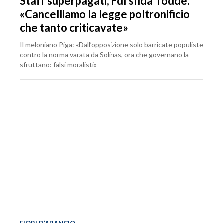
Staff superpagati, FdI sfida Todde:
«Cancelliamo la legge poltronificio
che tanto criticavate»
Il meloniano Piga: «Dall’opposizione solo barricate populiste
contro la norma varata da Solinas, ora che governano la
sfruttano: falsi moralisti»
FIORI D’ARANCIO