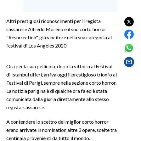
SPETTACOLI
Altri prestigiosi riconoscimenti per il regista
sassarese Alfredo Moreno e il suo corto horror
GOSSIP
"Resurrection", già vincitore nella sua categoria al
SALUTE
festival di Los Angeles 2020.
SARDEGNA TURISMO
Ora per la sua pellicola, dopo la vittoria al Festival
di Istanbul di ieri, arriva oggi il prestigioso trionfo al
SARDI NEL MONDO
Festival di Parigi, sempre nella sezione corto horror.
NOTIZIE
La notizia parigina è di qualche ora fa ed è stata
EVENTI
comunicata dalla giuria direttamente allo stesso
regista sassarese.
#CARAUNIONE
A contendere lo scettro del miglior corto horror
3 MINUTI CON
erano arrivate in nomination altre 3 opere, scelte tra
centinaia provenienti da tutto il mondo.
INSULARITÀ