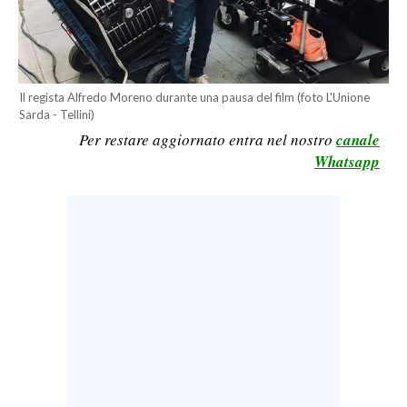
LAVORO
BANDI
SPORT IN SARDEGNA
Il regista Alfredo Moreno durante una pausa del film (foto L'Unione
Sarda - Tellini)
Per restare aggiornato entra nel nostro
canale
SPORT
Whatsapp
RISULTATI E CLASSIFICHE
CALCIO
CALCIO REGIONALE
BASKET
VOLLEY
MOTORI
TENNIS
ALTRI SPORT
CULTURA