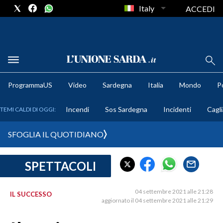
Italy
ACCEDI
METEO
ProgrammaUS
Video
Sardegna
Italia
Mondo
Po
COMUNI AL VOTO
Incendi
Sos Sardegna
Incidenti
Cagli
TEMI CALDI DI OGGI:
VIDEO
SFOGLIA IL QUOTIDIANO
FOTO
SPETTACOLI
CRONACA SARDEGNA
CAGLIARI
04 settembre 2021 alle 21:28
IL SUCCESSO
PROVINCIA DI CAGLIARI
aggiornato il 04 settembre 2021 alle 21:29
SULCIS IGLESIENTE