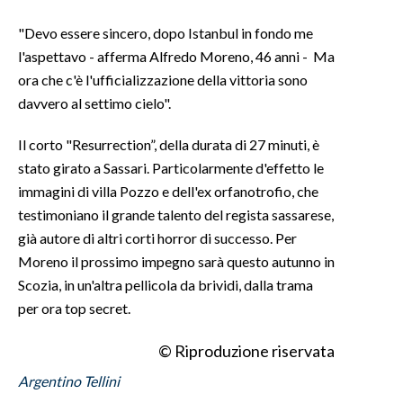
"Devo essere sincero, dopo Istanbul in fondo me
INFO AZIENDE
l'aspettavo - afferma Alfredo Moreno, 46 anni - Ma
ABBONATI
ora che c'è l'ufficializzazione della vittoria sono
ANNUNCI
davvero al settimo cielo".
NECROLOGI
Il corto "Resurrection”, della durata di 27 minuti, è
PUBBLICITÀ
stato girato a Sassari. Particolarmente d'effetto le
SPIAGGE
immagini di villa Pozzo e dell'ex orfanotrofio, che
STORE
testimoniano il grande talento del regista sassarese,
già autore di altri corti horror di successo. Per
Moreno il prossimo impegno sarà questo autunno in
Scozia, in un'altra pellicola da brividi, dalla trama
per ora top secret.
© Riproduzione riservata
Argentino Tellini