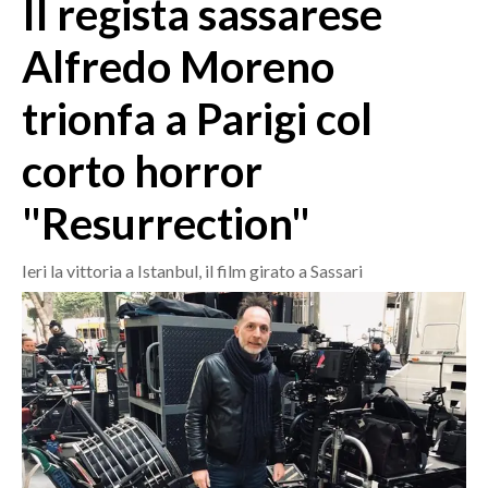
Il regista sassarese
MEDIO CAMPIDANO
ORISTANO E PROVINCIA
Alfredo Moreno
SASSARI E PROVINCIA
trionfa a Parigi col
GALLURA
NUORO E PROVINCIA
corto horror
OGLIASTRA
AGENDA
"Resurrection"
CRONACA
Ieri la vittoria a Istanbul, il film girato a Sassari
ITALIA
MONDO
POLITICA
ECONOMIA
SERVIZI ALLE IMPRESE