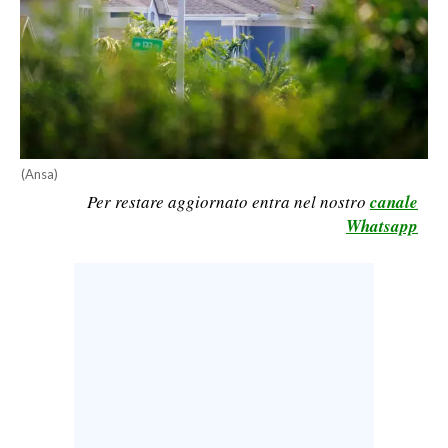
LAVORO
BANDI
SPORT IN SARDEGNA
SPORT
(Ansa)
RISULTATI E CLASSIFICHE
Per restare aggiornato entra nel nostro
canale
CALCIO
Whatsapp
CALCIO REGIONALE
BASKET
VOLLEY
MOTORI
TENNIS
ALTRI SPORT
CULTURA