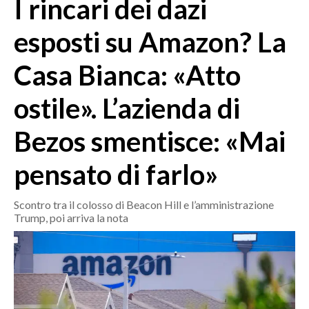
I rincari dei dazi
MEDIO CAMPIDANO
ORISTANO E PROVINCIA
esposti su Amazon? La
SASSARI E PROVINCIA
Casa Bianca: «Atto
GALLURA
NUORO E PROVINCIA
ostile». L’azienda di
OGLIASTRA
AGENDA
Bezos smentisce: «Mai
CRONACA
pensato di farlo»
ITALIA
Scontro tra il colosso di Beacon Hill e l’amministrazione
MONDO
Trump, poi arriva la nota
POLITICA
ECONOMIA
SERVIZI ALLE IMPRESE