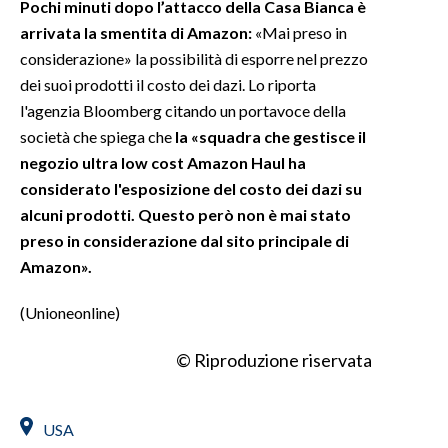
Pochi minuti dopo l’attacco della Casa Bianca è
arrivata la smentita di Amazon:
«Mai preso in
INFO AZIENDE
considerazione» la possibilità di esporre nel prezzo
ABBONATI
dei suoi prodotti il costo dei dazi. Lo riporta
ANNUNCI
l'agenzia Bloomberg citando un portavoce della
società che spiega che
la «squadra che gestisce il
NECROLOGI
negozio ultra low cost Amazon Haul ha
PUBBLICITÀ
considerato l'esposizione del costo dei dazi su
SPIAGGE
alcuni prodotti. Questo però non è mai stato
STORE
preso in considerazione dal sito principale di
Amazon».
(Unioneonline)
© Riproduzione riservata
USA