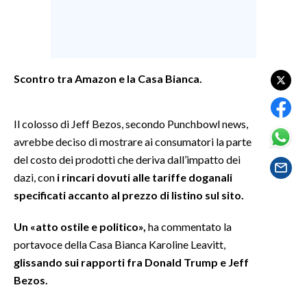
SPETTACOLI
GOSSIP
Scontro tra Amazon e la Casa Bianca.
SALUTE
Il colosso di Jeff Bezos, secondo Punchbowl news,
SARDEGNA TURISMO
avrebbe deciso di mostrare ai consumatori la parte
del costo dei prodotti che deriva dall’impatto dei
SARDI NEL MONDO
dazi, con
i rincari dovuti alle tariffe doganali
NOTIZIE
specificati accanto al prezzo di listino sul sito.
EVENTI
Un «atto ostile e politico»,
ha commentato la
#CARAUNIONE
portavoce della Casa Bianca Karoline Leavitt,
glissando sui rapporti fra Donald Trump e Jeff
3 MINUTI CON
Bezos.
INSULARITÀ