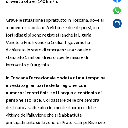
di vento oltre i 140 km/h.
SPETTACOLI
Grave le situazione soprattutto in Toscana, dove al
GOSSIP
momento si contano 6 vittime e due dispersi, ma
forti disagi si sono registrati anche in Liguria,
SALUTE
Veneto e Friuli Venezia Giulia. Il governo ha
dichiarato lo stato di emergenza nazionale e
SARDEGNA TURISMO
stanziato 5 milioni di euro «per le misure di
intervento più urgenti».
SARDI NEL MONDO
NOTIZIE
In Toscana l'eccezionale ondata di maltempo ha
investito gran parte della regione, con
EVENTI
numerosi centri finiti sott'acqua e centinaia di
#CARAUNIONE
persone sfollate.
Col passare delle ore sembra
destinato a salire ulteriormente il numero delle
3 MINUTI CON
vittime dell'alluvione che si è abbattuta
principalmente sulle zone di Prato, Campi Bisenzio
INSULARITÀ