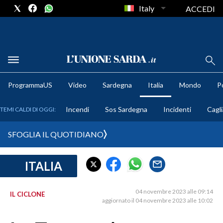
Italy
ACCEDI
METEO
ProgrammaUS
Video
Sardegna
Italia
Mondo
Po
COMUNI AL VOTO
Incendi
Sos Sardegna
Incidenti
Cagli
TEMI CALDI DI OGGI:
VIDEO
SFOGLIA IL QUOTIDIANO
FOTO
ITALIA
CRONACA SARDEGNA
CAGLIARI
04 novembre 2023 alle 09:14
IL CICLONE
PROVINCIA DI CAGLIARI
aggiornato il 04 novembre 2023 alle 10:02
SULCIS IGLESIENTE