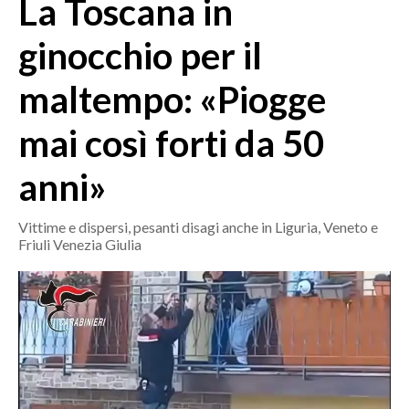
La Toscana in
MEDIO CAMPIDANO
ORISTANO E PROVINCIA
ginocchio per il
SASSARI E PROVINCIA
maltempo: «Piogge
GALLURA
NUORO E PROVINCIA
mai così forti da 50
OGLIASTRA
AGENDA
anni»
CRONACA
Vittime e dispersi, pesanti disagi anche in Liguria, Veneto e
Friuli Venezia Giulia
ITALIA
MONDO
POLITICA
ECONOMIA
SERVIZI ALLE IMPRESE