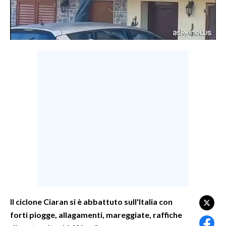
LAVORO
BANDI
SPORT IN SARDEGNA
SPORT
RISULTATI E CLASSIFICHE
CALCIO
CALCIO REGIONALE
BASKET
VOLLEY
MOTORI
TENNIS
ALTRI SPORT
Il ciclone Ciaran si è abbattuto sull'Italia con
forti piogge, allagamenti, mareggiate, raffiche
CULTURA