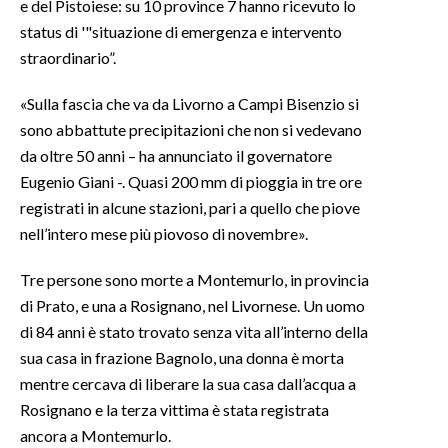
e del Pistoiese: su 10 province 7 hanno ricevuto lo
status di '"situazione di emergenza e intervento
INFO AZIENDE
straordinario”.
ABBONATI
«Sulla fascia che va da Livorno a Campi Bisenzio si
ANNUNCI
sono abbattute precipitazioni che non si vedevano
NECROLOGI
da oltre 50 anni – ha annunciato il governatore
PUBBLICITÀ
Eugenio Giani -. Quasi 200 mm di pioggia in tre ore
SPIAGGE
registrati in alcune stazioni, pari a quello che piove
STORE
nell’intero mese più piovoso di novembre».
Tre persone sono morte a Montemurlo, in provincia
di Prato, e una a Rosignano, nel Livornese. Un uomo
di 84 anni è stato trovato senza vita all’interno della
sua casa in frazione Bagnolo, una donna è morta
mentre cercava di liberare la sua casa dall’acqua a
Rosignano e la terza vittima è stata registrata
ancora a Montemurlo.