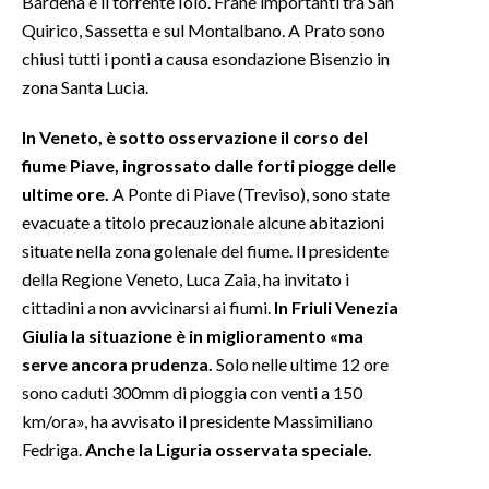
Bardena e il torrente Iolo. Frane importanti tra San
Quirico, Sassetta e sul Montalbano. A Prato sono
chiusi tutti i ponti a causa esondazione Bisenzio in
zona Santa Lucia.
In Veneto, è sotto osservazione il corso del
fiume Piave, ingrossato dalle forti piogge delle
ultime ore.
A Ponte di Piave (Treviso), sono state
evacuate a titolo precauzionale alcune abitazioni
situate nella zona golenale del fiume. Il presidente
della Regione Veneto, Luca Zaia, ha invitato i
cittadini a non avvicinarsi ai fiumi.
In Friuli Venezia
Giulia la situazione è in miglioramento «ma
serve ancora prudenza.
Solo nelle ultime 12 ore
sono caduti 300mm di pioggia con venti a 150
km/ora», ha avvisato il presidente Massimiliano
Fedriga.
Anche la Liguria osservata speciale.