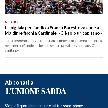
MILANO
In migliaia per l’addio a Franco Baresi, ovazione a
Maldini e fischi a Cardinale: «C’è solo un capitano»
Tante leggende del vecchio Milan ai funerali dell’eterno numero 6
rossonero: «Bandiera che non smetterà mai di sventolare. Ciao
capitano»
Abbonati a
Sfoglia il quotidiano online e sul tuo smartphone