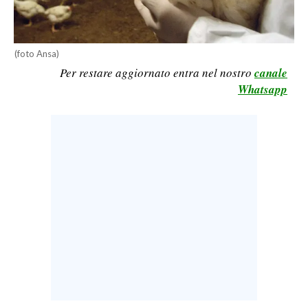
LAVORO
BANDI
(foto Ansa)
Per restare aggiornato entra nel nostro
canale
SPORT IN SARDEGNA
Whatsapp
SPORT
RISULTATI E CLASSIFICHE
CALCIO
CALCIO REGIONALE
BASKET
VOLLEY
MOTORI
TENNIS
ALTRI SPORT
CULTURA