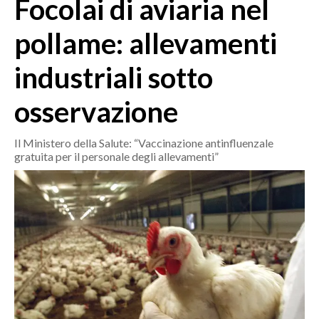
Focolai di aviaria nel
MEDIO CAMPIDANO
ORISTANO E PROVINCIA
pollame: allevamenti
SASSARI E PROVINCIA
industriali sotto
GALLURA
NUORO E PROVINCIA
osservazione
OGLIASTRA
AGENDA
Il Ministero della Salute: “Vaccinazione antinfluenzale
gratuita per il personale degli allevamenti”
CRONACA
ITALIA
MONDO
POLITICA
ECONOMIA
SERVIZI ALLE IMPRESE