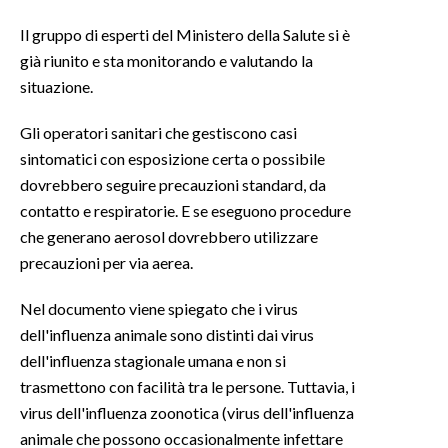
Il gruppo di esperti del Ministero della Salute si è
INFO AZIENDE
già riunito e sta monitorando e valutando la
ABBONATI
situazione.
ANNUNCI
Gli operatori sanitari che gestiscono casi
NECROLOGI
sintomatici con esposizione certa o possibile
PUBBLICITÀ
dovrebbero seguire precauzioni standard, da
SPIAGGE
contatto e respiratorie. E se eseguono procedure
STORE
che generano aerosol dovrebbero utilizzare
precauzioni per via aerea.
Nel documento viene spiegato che i virus
dell'influenza animale sono distinti dai virus
dell'influenza stagionale umana e non si
trasmettono con facilità tra le persone. Tuttavia, i
virus dell'influenza zoonotica (virus dell'influenza
animale che possono occasionalmente infettare