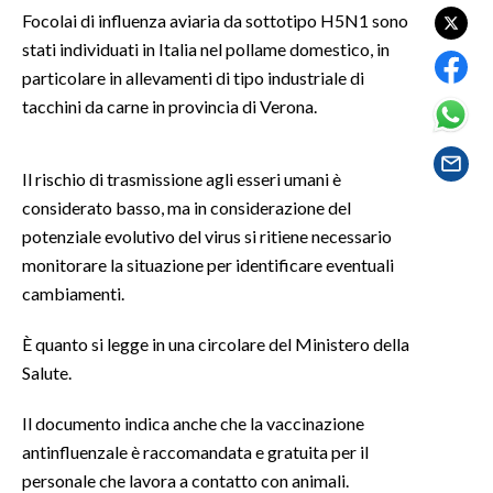
Focolai di influenza aviaria da sottotipo H5N1 sono
stati individuati in Italia nel pollame domestico, in
SPETTACOLI
particolare in allevamenti di tipo industriale di
GOSSIP
tacchini da carne in provincia di Verona.
SALUTE
Il rischio di trasmissione agli esseri umani è
considerato basso, ma in considerazione del
SARDEGNA TURISMO
potenziale evolutivo del virus si ritiene necessario
SARDI NEL MONDO
monitorare la situazione per identificare eventuali
cambiamenti.
NOTIZIE
EVENTI
È quanto si legge in una circolare del Ministero della
Salute.
#CARAUNIONE
Il documento indica anche che la vaccinazione
3 MINUTI CON
antinfluenzale è raccomandata e gratuita per il
personale che lavora a contatto con animali.
INSULARITÀ