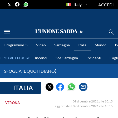
Italy
ACCEDI
METEO
ProgrammaUS
Video
Sardegna
Italia
Mondo
Po
COMUNI AL VOTO
Incendi
Sos Sardegna
Incidenti
Cagli
TEMI CALDI DI OGGI:
VIDEO
SFOGLIA IL QUOTIDIANO
FOTO
ITALIA
CRONACA SARDEGNA
CAGLIARI
09 dicembre 2021 alle 10:13
VERONA
PROVINCIA DI CAGLIARI
aggiornato il 09 dicembre 2021 alle 10:15
SULCIS IGLESIENTE