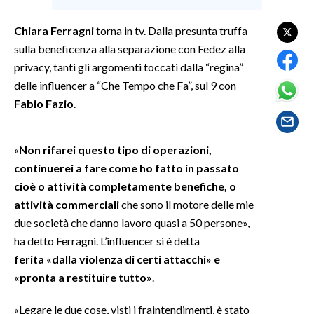
Chiara Ferragni
torna in tv. Dalla presunta truffa
SPETTACOLI
sulla beneficenza alla separazione con Fedez alla
GOSSIP
privacy, tanti gli argomenti toccati dalla “regina”
delle influencer a “Che Tempo che Fa”, sul 9 con
SALUTE
Fabio Fazio
.
SARDEGNA TURISMO
«
Non rifarei questo tipo di operazioni,
SARDI NEL MONDO
continuerei a fare come ho fatto in passato
cioè o attività completamente benefiche, o
NOTIZIE
attività commerciali
che sono il motore delle mie
EVENTI
due società che danno lavoro quasi a 50 persone»,
ha detto Ferragni. L’influencer si è detta
#CARAUNIONE
ferita «dalla violenza di certi attacchi» e
3 MINUTI CON
«pronta a restituire tutto»
.
«Legare le due cose, visti i fraintendimenti, è stato
INSULARITÀ