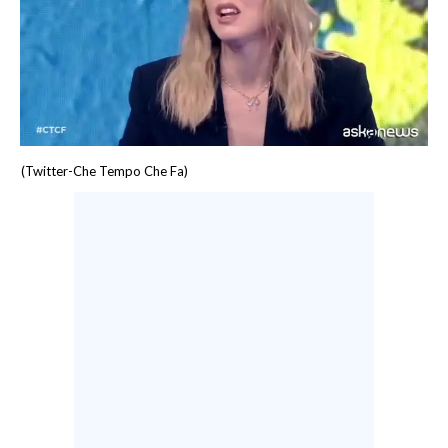
LAVORO
BANDI
SPORT IN SARDEGNA
SPORT
(Twitter-Che Tempo Che Fa)
RISULTATI E CLASSIFICHE
CALCIO
CALCIO REGIONALE
BASKET
VOLLEY
MOTORI
TENNIS
ALTRI SPORT
CULTURA