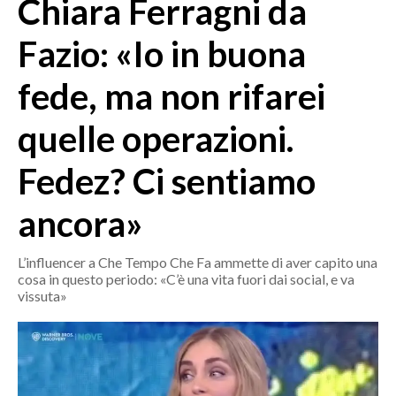
Chiara Ferragni da
MEDIO CAMPIDANO
ORISTANO E PROVINCIA
Fazio: «Io in buona
SASSARI E PROVINCIA
fede, ma non rifarei
GALLURA
NUORO E PROVINCIA
quelle operazioni.
OGLIASTRA
AGENDA
Fedez? Ci sentiamo
CRONACA
ancora»
ITALIA
L’influencer a Che Tempo Che Fa ammette di aver capito una
MONDO
cosa in questo periodo: «C’è una vita fuori dai social, e va
vissuta»
POLITICA
ECONOMIA
SERVIZI ALLE IMPRESE