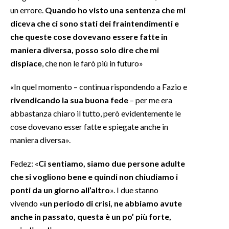
un errore.
Quando ho visto una sentenza che mi
INFO AZIENDE
diceva che ci sono stati dei fraintendimenti e
che queste cose dovevano essere fatte in
ABBONATI
maniera diversa, posso solo dire che mi
ANNUNCI
dispiace
, che non le farò più in futuro»
NECROLOGI
PUBBLICITÀ
«In quel momento – continua rispondendo a Fazio e
rivendicando la sua buona fede
– per me era
SPIAGGE
abbastanza chiaro il tutto, però evidentemente le
STORE
cose dovevano esser fatte e spiegate anche in
maniera diversa».
Fedez: «
Ci sentiamo, siamo due persone adulte
che si vogliono bene e quindi non chiudiamo i
ponti da un giorno all’altro
». I due stanno
vivendo «
un periodo di crisi, ne abbiamo avute
anche in passato, questa è un po’ più forte,