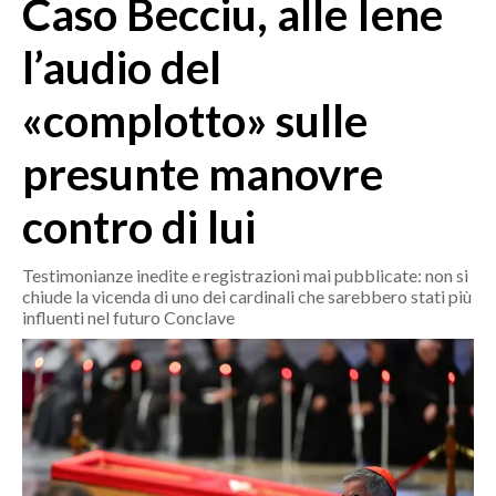
Caso Becciu, alle Iene
MEDIO CAMPIDANO
ORISTANO E PROVINCIA
l’audio del
SASSARI E PROVINCIA
«complotto» sulle
GALLURA
NUORO E PROVINCIA
presunte manovre
OGLIASTRA
AGENDA
contro di lui
CRONACA
Testimonianze inedite e registrazioni mai pubblicate: non si
chiude la vicenda di uno dei cardinali che sarebbero stati più
ITALIA
influenti nel futuro Conclave
MONDO
POLITICA
ECONOMIA
SERVIZI ALLE IMPRESE