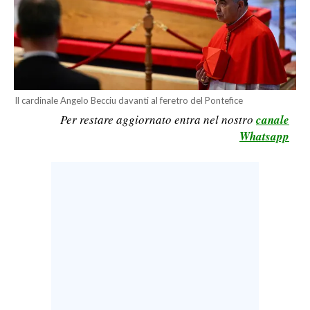
LAVORO
BANDI
SPORT IN SARDEGNA
Il cardinale Angelo Becciu davanti al feretro del Pontefice
SPORT
Per restare aggiornato entra nel nostro
canale
RISULTATI E CLASSIFICHE
Whatsapp
CALCIO
CALCIO REGIONALE
BASKET
VOLLEY
MOTORI
TENNIS
ALTRI SPORT
CULTURA