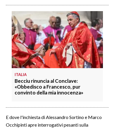
INFO AZIENDE
ABBONATI
ANNUNCI
NECROLOGI
PUBBLICITÀ
SPIAGGE
STORE
ITALIA
Becciu rinuncia al Conclave:
«Obbedisco a Francesco, pur
convinto della mia innocenza»
E dove l'inchiesta di Alessandro Sortino e Marco
Occhipinti apre interrogativi pesanti sulla