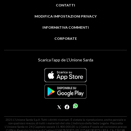
CONTATTI
MODIFICA IMPOSTAZIONI PRIVACY
INFORMATIVA COMMENTI
CORPORATE
Scarica l'app de L'Unione Sarda
2021 L'Unione Sarda S.p.A. Tutti i diritti riservati. É vietata la riproduzione, anche parziale e
con qualsiasi mezzo, di tutti i materiali del sito. | Indirizzo della Sede Legale: Piazzetta
L'Unione Sarda nr. 24 | Capitale sociale 11.400.000,00 i.v. | Codice Fiscale ed iscrizione presso
l'Ufficio Registro Imprese di Cagliari 01687830925 (P.I. 02544190925) | REA: CA-136248