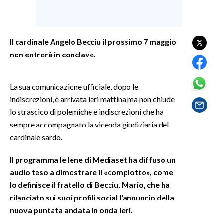
SPETTACOLI
Il cardinale Angelo Becciu il prossimo 7 maggio
GOSSIP
non entrerà in conclave.
SALUTE
La sua comunicazione ufficiale, dopo le
SARDEGNA TURISMO
indiscrezioni, è arrivata ieri mattina ma non chiude
lo strascico di polemiche e indiscrezioni che ha
SARDI NEL MONDO
sempre accompagnato la vicenda giudiziaria del
NOTIZIE
cardinale sardo.
EVENTI
Il programma le Iene di Mediaset ha diffuso un
#CARAUNIONE
audio teso a dimostrare il «complotto», come
lo definisce il fratello di Becciu, Mario, che ha
3 MINUTI CON
rilanciato sui suoi profili social l'annuncio della
nuova puntata andata in onda ieri.
INSULARITÀ