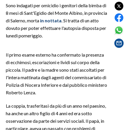
Sono indagati per omicidio i genitori della bimba di
8 mesi di Sant'Egidio del Monte Albino, in provincia
SPETTACOLI
di Salerno, morta
in nottata
. Si tratta di un atto
GOSSIP
dovuto per poter effettuare l'autopsia disposta per
lunedì pomeriggio.
SALUTE
Il primo esame esterno ha confermato la presenza
SARDEGNA TURISMO
di ecchimosi, escoriazioni e lividi sul corpo della
SARDI NEL MONDO
piccola. Il padre e la madre sono stati ascoltati per
l'intera mattinata dagli agenti del commissariato di
NOTIZIE
Polizia di Nocera Inferiore e dal pubblico ministero
EVENTI
Roberto Lenza.
#CARAUNIONE
La coppia, trasferitasi da più di un anno nel paesino,
ha anche un altro figlio di 4 anni ed era sotto
3 MINUTI CON
osservazione da parte dei servizi sociali. Il papà, in
particolare, aveva un passato con problemi di
INSULARITÀ