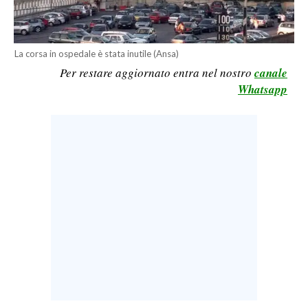
LAVORO
BANDI
La corsa in ospedale è stata inutile (Ansa)
Per restare aggiornato entra nel nostro
canale
SPORT IN SARDEGNA
Whatsapp
SPORT
RISULTATI E CLASSIFICHE
CALCIO
CALCIO REGIONALE
BASKET
VOLLEY
MOTORI
TENNIS
ALTRI SPORT
CULTURA