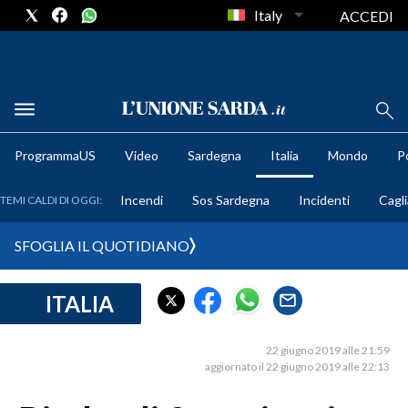
Italy
ACCEDI
METEO
ProgrammaUS
Video
Sardegna
Italia
Mondo
Po
COMUNI AL VOTO
Incendi
Sos Sardegna
Incidenti
Cagli
TEMI CALDI DI OGGI:
VIDEO
SFOGLIA IL QUOTIDIANO
FOTO
ITALIA
CRONACA SARDEGNA
CAGLIARI
22 giugno 2019 alle 21:59
PROVINCIA DI CAGLIARI
aggiornato il 22 giugno 2019 alle 22:13
SULCIS IGLESIENTE