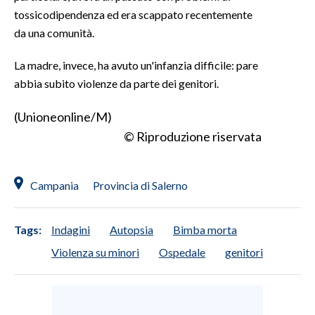
tossicodipendenza ed era scappato recentemente
INFO AZIENDE
da una comunità.
ABBONATI
La madre, invece, ha avuto un'infanzia difficile: pare
ANNUNCI
abbia subito violenze da parte dei genitori.
NECROLOGI
(Unioneonline/M)
PUBBLICITÀ
© Riproduzione riservata
SPIAGGE
STORE
Campania
Provincia di Salerno
Tags:
Indagini
Autopsia
Bimba morta
Violenza su minori
Ospedale
genitori