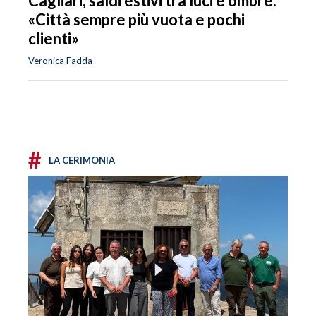
Cagliari, saldi estivi tra luci e ombre:
«Città sempre più vuota e pochi
clienti»
Veronica Fadda
#
LA CERIMONIA