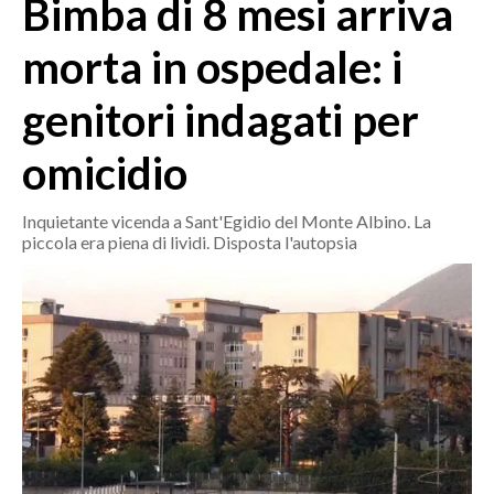
Bimba di 8 mesi arriva
MEDIO CAMPIDANO
ORISTANO E PROVINCIA
morta in ospedale: i
SASSARI E PROVINCIA
genitori indagati per
GALLURA
NUORO E PROVINCIA
omicidio
OGLIASTRA
AGENDA
Inquietante vicenda a Sant'Egidio del Monte Albino. La
piccola era piena di lividi. Disposta l'autopsia
CRONACA
ITALIA
MONDO
POLITICA
ECONOMIA
SERVIZI ALLE IMPRESE