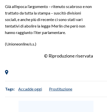
Già all’epoca l’argomento – ritenuto scabroso e non
INFO AZIENDE
trattato da tutta la stampa – suscitò divisioni
ABBONATI
sociali, e anche più di recente ci sono stati vari
tentativi di abolire la legge Merlin che però non
ANNUNCI
hanno raggiunto l’iter parlamentare.
NECROLOGI
PUBBLICITÀ
(Unioneonline/s.s.)
SPIAGGE
© Riproduzione riservata
STORE
Tags:
Accadde oggi
Prostituzione