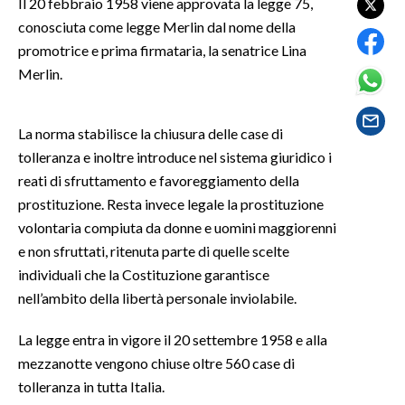
Il 20 febbraio 1958 viene approvata la legge 75,
conosciuta come legge Merlin dal nome della
SPETTACOLI
promotrice e prima firmataria, la senatrice Lina
Merlin.
GOSSIP
SALUTE
La norma stabilisce la chiusura delle case di
tolleranza e inoltre introduce nel sistema giuridico i
SARDEGNA TURISMO
reati di sfruttamento e favoreggiamento della
prostituzione. Resta invece legale la prostituzione
SARDI NEL MONDO
volontaria compiuta da donne e uomini maggiorenni
NOTIZIE
e non sfruttati, ritenuta parte di quelle scelte
EVENTI
individuali che la Costituzione garantisce
nell’ambito della libertà personale inviolabile.
#CARAUNIONE
La legge entra in vigore il 20 settembre 1958 e alla
3 MINUTI CON
mezzanotte vengono chiuse oltre 560 case di
tolleranza in tutta Italia.
INSULARITÀ