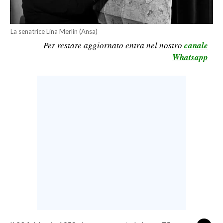
LAVORO
BANDI
La senatrice Lina Merlin (Ansa)
Per restare aggiornato entra nel nostro
canale
SPORT IN SARDEGNA
Whatsapp
SPORT
RISULTATI E CLASSIFICHE
CALCIO
CALCIO REGIONALE
BASKET
VOLLEY
MOTORI
TENNIS
ALTRI SPORT
CULTURA