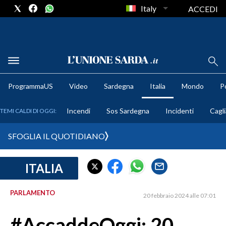
Italy
ACCEDI
METEO
ProgrammaUS
Video
Sardegna
Italia
Mondo
Po
COMUNI AL VOTO
Incendi
Sos Sardegna
Incidenti
Cagli
TEMI CALDI DI OGGI:
VIDEO
SFOGLIA IL QUOTIDIANO
FOTO
ITALIA
CRONACA SARDEGNA
CAGLIARI
PARLAMENTO
20 febbraio 2024 alle 07:01
PROVINCIA DI CAGLIARI
SULCIS IGLESIENTE
#AccaddeOggi: 20