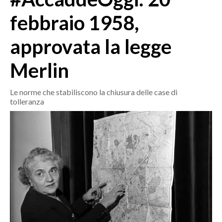
MEDIO CAMPIDANO
febbraio 1958,
ORISTANO E PROVINCIA
SASSARI E PROVINCIA
approvata la legge
GALLURA
Merlin
NUORO E PROVINCIA
OGLIASTRA
Le norme che stabiliscono la chiusura delle case di
AGENDA
tolleranza
CRONACA
ITALIA
MONDO
POLITICA
ECONOMIA
SERVIZI ALLE IMPRESE