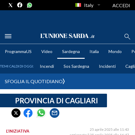
Italy
ACCEDI
METEO
ProgrammaUS
Video
Sardegna
Italia
Mondo
Po
COMUNI AL VOTO
Incendi
Sos Sardegna
Incidenti
Cagli
TEMI CALDI DI OGGI:
VIDEO
SFOGLIA IL QUOTIDIANO
FOTO
PROVINCIA DI CAGLIARI
CRONACA SARDEGNA
CAGLIARI
PROVINCIA DI CAGLIARI
SULCIS IGLESIENTE
25 aprile 2025 alle 11:43
L’INIZIATIVA
aggiornato il 25 aprile 2025 alle 16:47