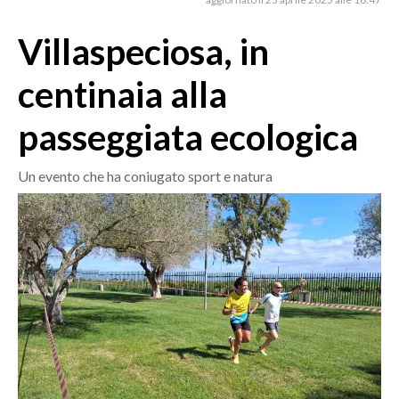
MEDIO CAMPIDANO
ORISTANO E PROVINCIA
Villaspeciosa, in
SASSARI E PROVINCIA
centinaia alla
GALLURA
NUORO E PROVINCIA
passeggiata ecologica
OGLIASTRA
AGENDA
Un evento che ha coniugato sport e natura
CRONACA
ITALIA
MONDO
POLITICA
ECONOMIA
SERVIZI ALLE IMPRESE