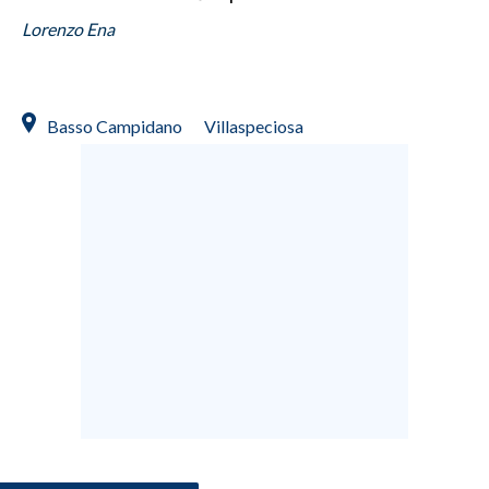
Lorenzo Ena
INFO AZIENDE
ABBONATI
ANNUNCI
Basso Campidano
Villaspeciosa
NECROLOGI
PUBBLICITÀ
SPIAGGE
STORE