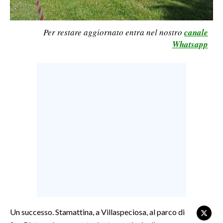
LAVORO
BANDI
Per restare aggiornato entra nel nostro
canale
Whatsapp
SPORT IN SARDEGNA
SPORT
RISULTATI E CLASSIFICHE
CALCIO
CALCIO REGIONALE
BASKET
VOLLEY
MOTORI
TENNIS
ALTRI SPORT
Un successo. Stamattina, a Villaspeciosa, al parco di
CULTURA