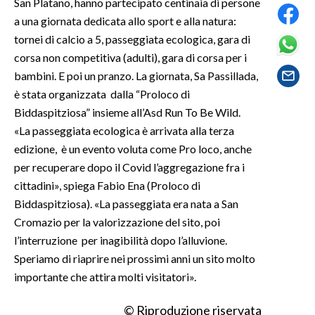
San Platano, hanno partecipato centinaia di persone
a una giornata dedicata allo sport e alla natura:
SPETTACOLI
tornei di calcio a 5, passeggiata ecologica, gara di
corsa non competitiva (adulti), gara di corsa per i
GOSSIP
bambini. E poi un pranzo. La giornata, Sa Passillada,
è stata organizzata dalla “Proloco di
SALUTE
Biddaspitziosa” insieme all’Asd Run To Be Wild.
«La passeggiata ecologica è arrivata alla terza
SARDEGNA TURISMO
edizione, è un evento voluta come Pro loco, anche
SARDI NEL MONDO
per recuperare dopo il Covid l’aggregazione fra i
cittadini», spiega Fabio Ena (Proloco di
NOTIZIE
Biddaspitziosa). «La passeggiata era nata a San
EVENTI
Cromazio per la valorizzazione del sito, poi
l’interruzione per inagibilità dopo l’alluvione.
#CARAUNIONE
Speriamo di riaprire nei prossimi anni un sito molto
importante che attira molti visitatori».
3 MINUTI CON
© Riproduzione riservata
INSULARITÀ