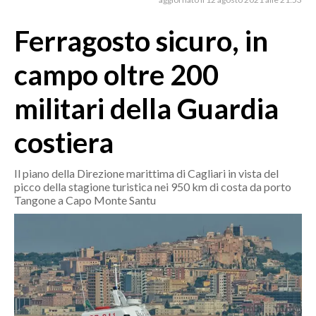
MEDIO CAMPIDANO
ORISTANO E PROVINCIA
Ferragosto sicuro, in
SASSARI E PROVINCIA
campo oltre 200
GALLURA
NUORO E PROVINCIA
militari della Guardia
OGLIASTRA
costiera
AGENDA
CRONACA
Il piano della Direzione marittima di Cagliari in vista del
picco della stagione turistica nei 950 km di costa da porto
ITALIA
Tangone a Capo Monte Santu
MONDO
POLITICA
ECONOMIA
SERVIZI ALLE IMPRESE