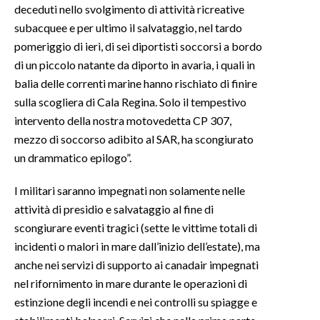
deceduti nello svolgimento di attività ricreative
subacquee e per ultimo il salvataggio, nel tardo
INFO AZIENDE
pomeriggio di ieri, di sei diportisti soccorsi a bordo
ABBONATI
di un piccolo natante da diporto in avaria, i quali in
ANNUNCI
balia delle correnti marine hanno rischiato di finire
NECROLOGI
sulla scogliera di Cala Regina. Solo il tempestivo
PUBBLICITÀ
intervento della nostra motovedetta CP 307,
mezzo di soccorso adibito al SAR, ha scongiurato
SPIAGGE
un drammatico epilogo”.
STORE
I militari saranno impegnati non solamente nelle
attività di presidio e salvataggio al fine di
scongiurare eventi tragici (sette le vittime totali di
incidenti o malori in mare dall’inizio dell’estate), ma
anche nei servizi di supporto ai canadair impegnati
nel rifornimento in mare durante le operazioni di
estinzione degli incendi e nei controlli su spiagge e