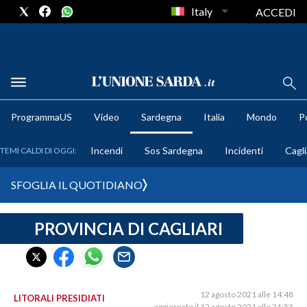
Italy
ACCEDI
METEO
ProgrammaUS
Video
Sardegna
Italia
Mondo
Po
COMUNI AL VOTO
Incendi
Sos Sardegna
Incidenti
Cagli
TEMI CALDI DI OGGI:
VIDEO
SFOGLIA IL QUOTIDIANO
FOTO
PROVINCIA DI CAGLIARI
CRONACA SARDEGNA
CAGLIARI
PROVINCIA DI CAGLIARI
SULCIS IGLESIENTE
12 agosto 2021 alle 14:48
LITORALI PRESIDIATI
aggiornato il 12 agosto 2021 alle 21:53