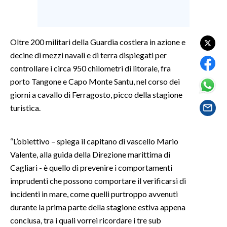
SPETTACOLI
Oltre 200 militari della Guardia costiera in azione e
GOSSIP
decine di mezzi navali e di terra dispiegati per
controllare i circa 950 chilometri di litorale, fra
SALUTE
porto Tangone e Capo Monte Santu, nel corso dei
giorni a cavallo di Ferragosto, picco della stagione
SARDEGNA TURISMO
turistica.
SARDI NEL MONDO
NOTIZIE
“L’obiettivo – spiega il capitano di vascello Mario
EVENTI
Valente, alla guida della Direzione marittima di
Cagliari - è quello di prevenire i comportamenti
#CARAUNIONE
imprudenti che possono comportare il verificarsi di
incidenti in mare, come quelli purtroppo avvenuti
3 MINUTI CON
durante la prima parte della stagione estiva appena
conclusa, tra i quali vorrei ricordare i tre sub
INSULARITÀ