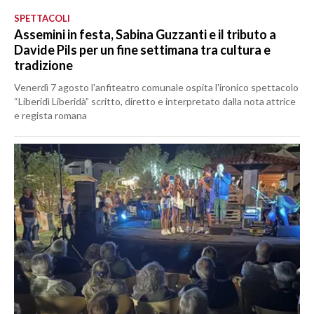
SPETTACOLI
Assemini in festa, Sabina Guzzanti e il tributo a
Davide Pils per un fine settimana tra cultura e
tradizione
Venerdì 7 agosto l'anfiteatro comunale ospita l'ironico spettacolo
“Liberidì Liberidà” scritto, diretto e interpretato dalla nota attrice
e regista romana