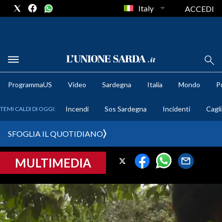
Italy
ACCEDI
METEO
ProgrammaUS
Video
Sardegna
Italia
Mondo
Po
COMUNI AL VOTO
Incendi
Sos Sardegna
Incidenti
Cagli
TEMI CALDI DI OGGI:
VIDEO
SFOGLIA IL QUOTIDIANO
FOTO
MULTIMEDIA
CRONACA SARDEGNA
CAGLIARI
PROVINCIA DI CAGLIARI
SULCIS IGLESIENTE