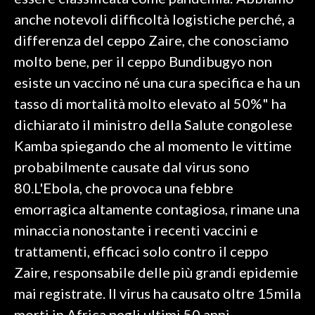
anche notevoli difficoltà logistiche perché, a
SPETTACOLI
differenza del ceppo Zaire, che conosciamo
molto bene, per il ceppo Bundibugyo non
GOSSIP
esiste un vaccino né una cura specifica e ha un
SALUTE
tasso di mortalità molto elevato al 50%" ha
dichiarato il ministro della Salute congolese
SARDEGNA TURISMO
Kamba spiegando che al momento le vittime
probabilmente causate dal virus sono
SARDI NEL MONDO
80.L'Ebola, che provoca una febbre
NOTIZIE
emorragica altamente contagiosa, rimane una
EVENTI
minaccia nonostante i recenti vaccini e
#CARAUNIONE
trattamenti, efficaci solo contro il ceppo
Zaire, responsabile delle più grandi epidemie
3 MINUTI CON
mai registrate. Il virus ha causato oltre 15mila
INSULARITÀ
morti in Africa negli ultimi 50 anni.