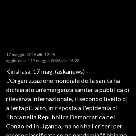
LAVORO
BANDI
SPORT IN SARDEGNA
SPORT
17 maggio 2026 alle 12:45
RISULTATI E CLASSIFICHE
aggiornato il 17 maggio 2026 alle 14:28
CALCIO
Kinshasa, 17 mag. (askanews) -
CALCIO REGIONALE
L'Organizzazione mondiale della sanità ha
BASKET
dichiarato un'emergenza sanitaria pubblica di
VOLLEY
rilevanza internazionale, il secondo livello di
MOTORI
allerta più alto, in risposta all'epidemia di
TENNIS
Ebola nella Repubblica Democratica del
ALTRI SPORT
Congo ed in Uganda, ma non ha i criteri per
essere classificata come pandemia."Abbiamo
CULTURA