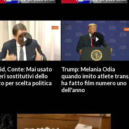
id, Conte: Mai usato
Trump: Melania Odia
ri sostitutivi dello
quando imito atlete trans
o per scelta politica
ha fatto film numero uno
dell'anno