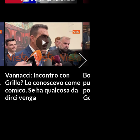
Vannacci: Incontro con
Boccia (Pd) su conti
,
Grillo? Lo conoscevo come
pubblici a Giorgetti
comico. Se ha qualcosa da
possiamo affidarci a
dirci venga
Governo a occhi chi