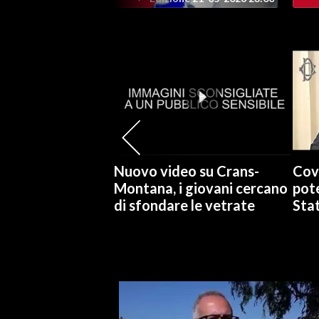
INFO AZIENDE
ABBONATI
ANNUNCI
NECROLOGI
PUBBLICITÀ
SPIAGGE
STORE
Nuovo video su Crans-
Cov
Montana, i giovani cercano
pote
di sfondare le vetrate
Stat