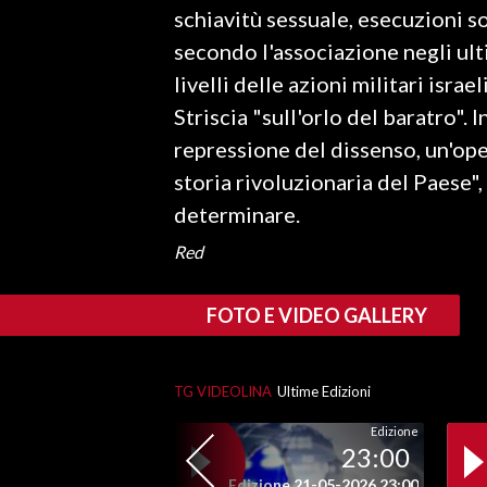
schiavitù sessuale, esecuzioni s
secondo l'associazione negli ult
SPETTACOLI
livelli delle azioni militari isra
GOSSIP
Striscia "sull'orlo del baratro". 
repressione del dissenso, un'ope
SALUTE
storia rivoluzionaria del Paese",
SARDEGNA TURISMO
determinare.
Red
SARDI NEL MONDO
NOTIZIE
FOTO E VIDEO GALLERY
EVENTI
#CARAUNIONE
TG VIDEOLINA
Ultime Edizioni
3 MINUTI CON
Edizione
23:00
INSULARITÀ
Edizione 21-05-2026 23:00