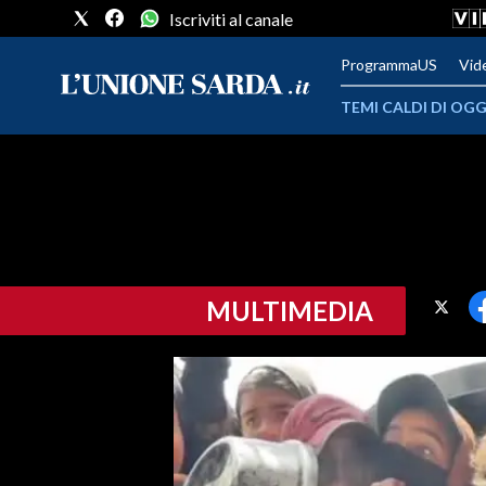
Iscriviti al canale
ProgrammaUS
Vid
TEMI CALDI DI OGG
METEO
COMUNI AL VOTO
VIDEO
MULTIMEDIA
FOTO
CRONACA SARDEGNA
CAGLIARI
PROVINCIA DI CAGLIARI
SULCIS IGLESIENTE