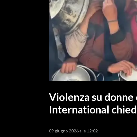
MEDIO CAMPIDANO
ORISTANO E PROVINCIA
SASSARI E PROVINCIA
GALLURA
NUORO E PROVINCIA
OGLIASTRA
AGENDA
CRONACA
ITALIA
MONDO
Violenza su donne
International chie
POLITICA
ECONOMIA
09 giugno 2026 alle 12:02
SERVIZI ALLE IMPRESE