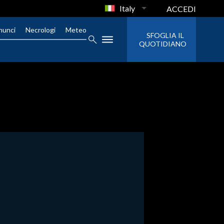
Italy
ACCEDI
nunci
Necrologi
Meteo
SFOGLIA IL
QUOTIDIANO