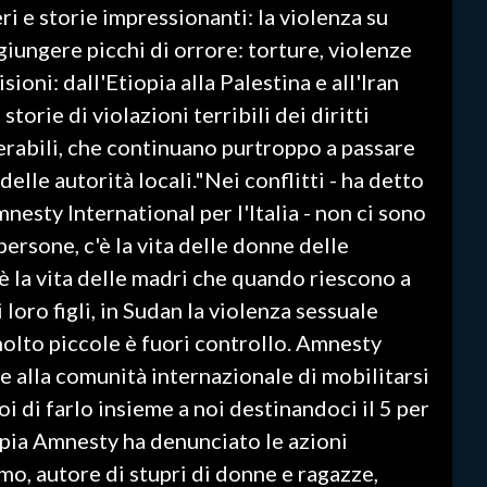
i e storie impressionanti: la violenza su
iungere picchi di orrore: torture, violenze
sioni: dall'Etiopia alla Palestina e all'Iran
torie di violazioni terribili dei diritti
erabili, che continuano purtroppo a passare
delle autorità locali."Nei conflitti - ha detto
esty International per l'Italia - non ci sono
persone, c'è la vita delle donne delle
'è la vita delle madri che quando riescono a
 loro figli, in Sudan la violenza sessuale
olto piccole è fuori controllo. Amnesty
e alla comunità internazionale di mobilitarsi
i di farlo insieme a noi destinandoci il 5 per
iopia Amnesty ha denunciato le azioni
mo, autore di stupri di donne e ragazze,