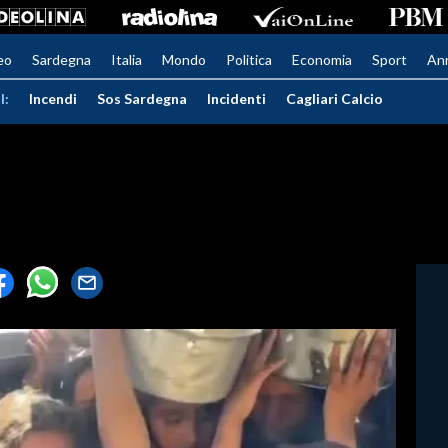
eo
Sardegna
Italia
Mondo
Politica
Economia
Sport
An
I:
Incendi
Sos Sardegna
Incidenti
Cagliari Calcio