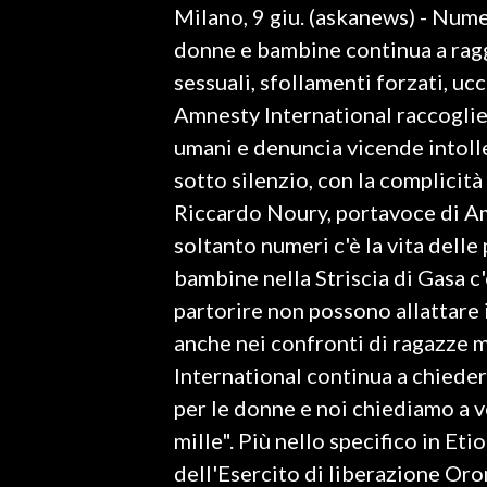
Milano, 9 giu. (askanews) - Numer
LAVORO
donne e bambine continua a ragg
BANDI
sessuali, sfollamenti forzati, ucci
Amnesty International raccoglie s
SPORT IN SARDEGNA
umani e denuncia vicende intoll
SPORT
sotto silenzio, con la complicità 
RISULTATI E CLASSIFICHE
Riccardo Noury, portavoce di Amn
CALCIO
soltanto numeri c'è la vita delle 
CALCIO REGIONALE
bambine nella Striscia di Gasa c
BASKET
partorire non possono allattare i
VOLLEY
anche nei confronti di ragazze m
MOTORI
International continua a chieder
TENNIS
per le donne e noi chiediamo a vo
ALTRI SPORT
mille". Più nello specifico in Et
dell'Esercito di liberazione Oro
CULTURA