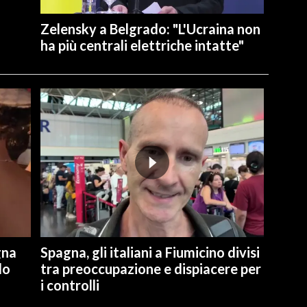
Zelensky a Belgrado: "L'Ucraina non
ha più centrali elettriche intatte"
gna
Spagna, gli italiani a Fiumicino divisi
lo
tra preoccupazione e dispiacere per
i controlli