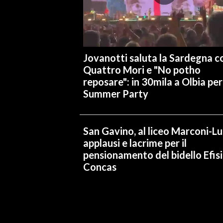
INFO AZIENDE
ABBONATI
ANNUNCI
Jovanotti saluta la Sardegna co
NECROLOGI
Quattro Mori e "No potho
reposare": in 30mila a Olbia per 
PUBBLICITÀ
Summer Party
SPIAGGE
STORE
San Gavino, al liceo Marconi-L
applausi e lacrime per il
pensionamento del bidello Efis
Concas