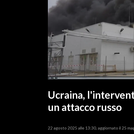
MEDIO CAMPIDANO
ORISTANO E PROVINCIA
SASSARI E PROVINCIA
GALLURA
NUORO E PROVINCIA
OGLIASTRA
AGENDA
CRONACA
ITALIA
MONDO
Ucraina, l'interven
un attacco russo
POLITICA
ECONOMIA
22 agosto 2025 alle 13:30
aggiornato il 25 ma
SERVIZI ALLE IMPRESE