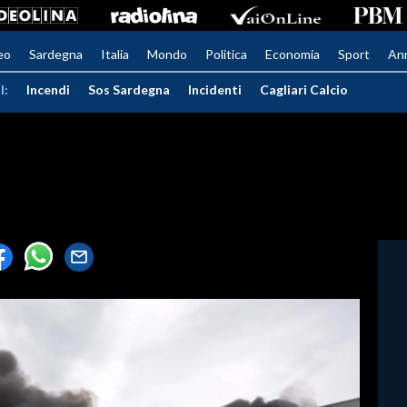
eo
Sardegna
Italia
Mondo
Politica
Economia
Sport
An
I:
Incendi
Sos Sardegna
Incidenti
Cagliari Calcio