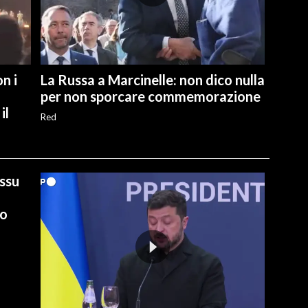
n i
La Russa a Marcinelle: non dico nulla
per non sporcare commemorazione
il
Red
ussu
io