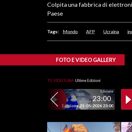
Colpita una fabbrica di elettron
LAVORO
Paese
BANDI
Tags:
Mondo
AFP
Ucraina
in
SPORT IN SARDEGNA
SPORT
RISULTATI E CLASSIFICHE
FOTO E VIDEO GALLERY
CALCIO
CALCIO REGIONALE
TG VIDEOLINA
Ultime Edizioni
BASKET
VOLLEY
Edizione
23:00
MOTORI
Edizione 21-05-2026 23:00
TENNIS
ALTRI SPORT
CULTURA