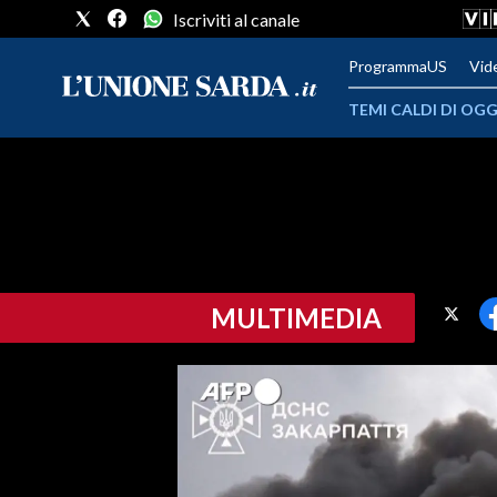
Iscriviti al canale
ProgrammaUS
Vid
TEMI CALDI DI OGG
METEO
COMUNI AL VOTO
VIDEO
MULTIMEDIA
FOTO
CRONACA SARDEGNA
CAGLIARI
PROVINCIA DI CAGLIARI
SULCIS IGLESIENTE