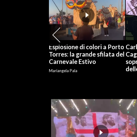
SPETTACOLI
GOSSIP
SALUTE
Esplosione di colori a Porto
Carl
Torres: la grande sfilata del
Cag
SARDEGNA TURISMO
Carnevale Estivo
sopr
del
Mariangela Pala
SARDI NEL MONDO
NOTIZIE
EVENTI
#CARAUNIONE
3 MINUTI CON
INSULARITÀ