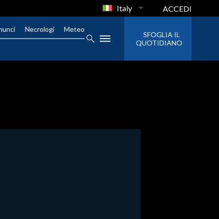
Italy
ACCEDI
nunci
Necrologi
Meteo
SFOGLIA IL
QUOTIDIANO