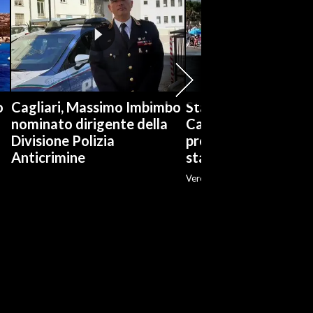
o
Cagliari, Massimo Imbimbo
Stabilimenti balneari
nominato dirigente della
Cagliari è boom di
Divisione Polizia
prenotazioni: «Ott
Anticrimine
stagione»
Veronica Fadda