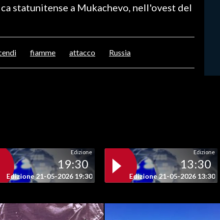
ica statunitense a Mukachevo, nell'ovest del
cendi
fiamme
attacco
Russia
Edizione
Edizione
19:30
13:30
Edizione 21-05-2026 19:30
Edizione 21-05-2026 13:30