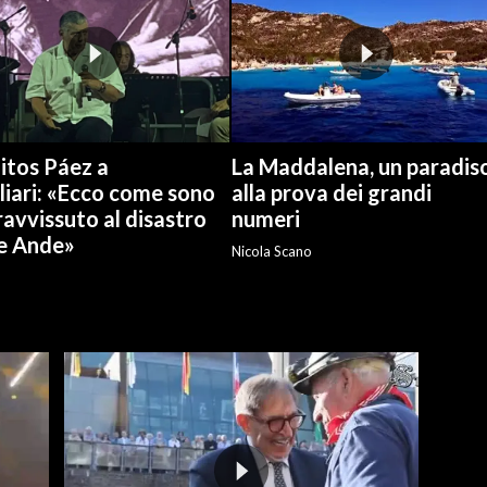
itos Páez a
La Maddalena, un paradis
liari: «Ecco come sono
alla prova dei grandi
avvissuto al disastro
numeri
le Ande»
Nicola Scano