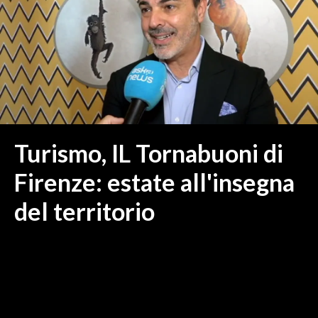
MEDIO CAMPIDANO
ORISTANO E PROVINCIA
SASSARI E PROVINCIA
GALLURA
NUORO E PROVINCIA
OGLIASTRA
AGENDA
Turismo, IL Tornabuoni di
CRONACA
Firenze: estate all'insegna
ITALIA
del territorio
MONDO
POLITICA
ECONOMIA
SERVIZI ALLE IMPRESE