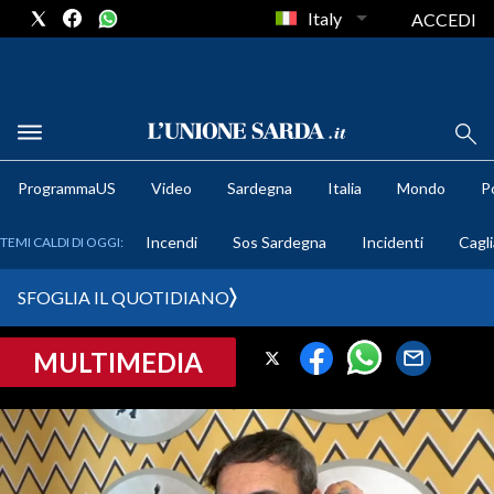
Italy
ACCEDI
METEO
ProgrammaUS
Video
Sardegna
Italia
Mondo
Po
COMUNI AL VOTO
Incendi
Sos Sardegna
Incidenti
Cagli
TEMI CALDI DI OGGI:
VIDEO
SFOGLIA IL QUOTIDIANO
FOTO
MULTIMEDIA
CRONACA SARDEGNA
CAGLIARI
PROVINCIA DI CAGLIARI
SULCIS IGLESIENTE