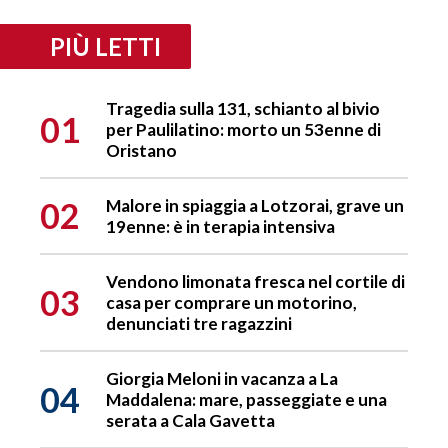
PIÙ LETTI
Tragedia sulla 131, schianto al bivio
01
per Paulilatino: morto un 53enne di
Oristano
02
Malore in spiaggia a Lotzorai, grave un
19enne: è in terapia intensiva
Vendono limonata fresca nel cortile di
03
casa per comprare un motorino,
denunciati tre ragazzini
Giorgia Meloni in vacanza a La
04
Maddalena: mare, passeggiate e una
serata a Cala Gavetta