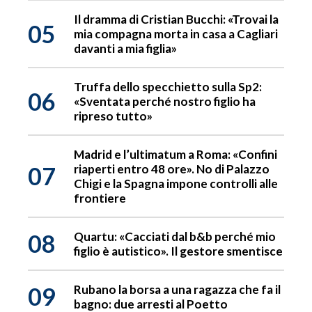
Il dramma di Cristian Bucchi: «Trovai la
05
mia compagna morta in casa a Cagliari
davanti a mia figlia»
Truffa dello specchietto sulla Sp2:
06
«Sventata perché nostro figlio ha
ripreso tutto»
Madrid e l’ultimatum a Roma: «Confini
07
riaperti entro 48 ore». No di Palazzo
Chigi e la Spagna impone controlli alle
frontiere
08
Quartu: «Cacciati dal b&b perché mio
figlio è autistico». Il gestore smentisce
09
Rubano la borsa a una ragazza che fa il
bagno: due arresti al Poetto