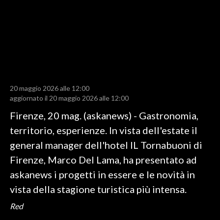
LAVORO
BANDI
SPORT IN SARDEGNA
SPORT
20 maggio 2026 alle 12:00
RISULTATI E CLASSIFICHE
aggiornato il 20 maggio 2026 alle 12:00
CALCIO
Firenze, 20 mag. (askanews) - Gastronomia,
CALCIO REGIONALE
territorio, esperienze. In vista dell'estate il
BASKET
general manager dell'hotel IL Tornabuoni di
VOLLEY
Firenze, Marco Del Lama, ha presentato ad
MOTORI
askanews i progetti in essere e le novità in
TENNIS
vista della stagione turistica più intensa.
ALTRI SPORT
Red
CULTURA