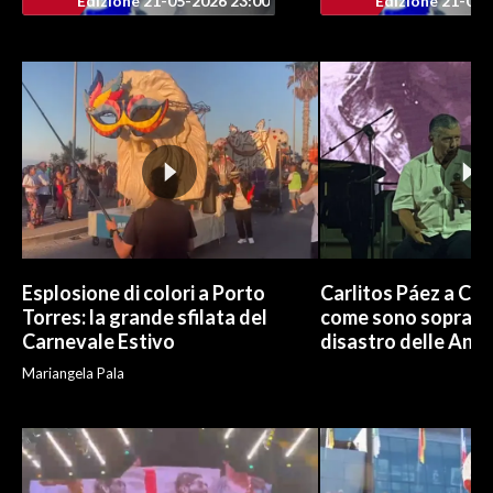
Edizione 21-05-2026 23:00
Edizione 21-05-
INFO AZIENDE
ABBONATI
ANNUNCI
NECROLOGI
PUBBLICITÀ
SPIAGGE
STORE
Esplosione di colori a Porto
Carlitos Páez a Cagl
Torres: la grande sfilata del
come sono sopravvi
Carnevale Estivo
disastro delle And
Mariangela Pala