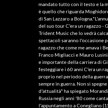
mandato tutto con il testo e la 
è quello che riguarda Moghidoro"
SPETTACOLI
di San Lazzaro a Bologna."L'annu
GOSSIP
del suo tour C'era un ragazzo -
Trident Music che lo vedrà calcar
SALUTE
spettacoli saranno l'occasione p
SARDEGNA TURISMO
ragazzo che come me amava i Beat
Franco Migliacci e Mauro Lusini,
SARDI NEL MONDO
e importante della carriera di 
NOTIZIE
festeggiare i 60 anni C'era un r
EVENTI
proprio nel periodo della guerra
sempre in guerra. Non si spegne
#CARAUNIONE
d'attualità" ha spiegato Morand
3 MINUTI CON
Russia negli anni '80 come canta
l'appuntamento a Conegliano (15
INSULARITÀ