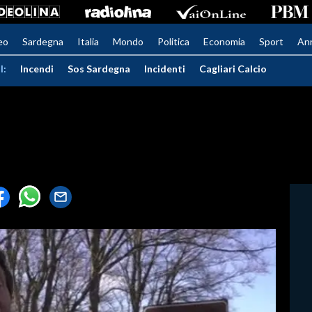
eo
Sardegna
Italia
Mondo
Politica
Economia
Sport
An
I:
Incendi
Sos Sardegna
Incidenti
Cagliari Calcio