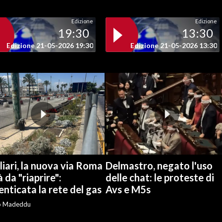
Edizione
Edizione
19:30
13:30
Edizione 21-05-2026 19:30
Edizione 21-05-2026 13:30
iari, la nuova via Roma
Delmastro, negato l'uso
à da "riaprire":
delle chat: le proteste di
nticata la rete del gas
Avs e M5s
o Madeddu