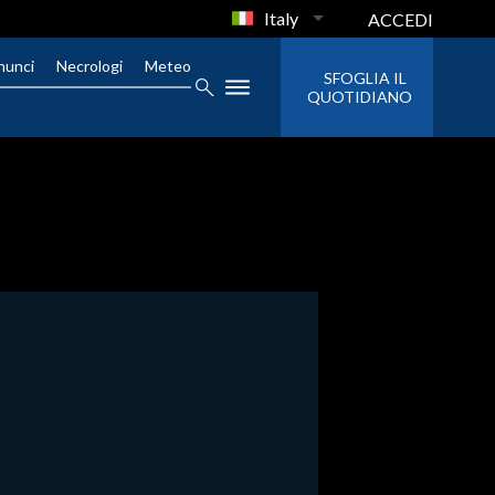
Italy
ACCEDI
nunci
Necrologi
Meteo
SFOGLIA IL
QUOTIDIANO