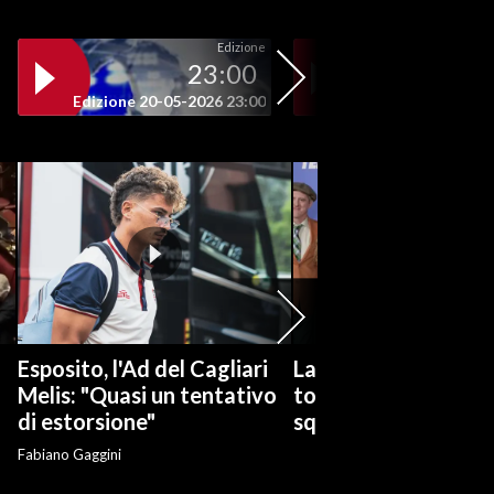
Edizione
23:00
19
Edizione 20-05-2026 23:00
Edizione 20-05-202
Esposito, l'Ad del Cagliari
La serie tv "Ted Las
Melis: "Quasi un tentativo
torna con una nuov
di estorsione"
squadra di calcio
Fabiano Gaggini