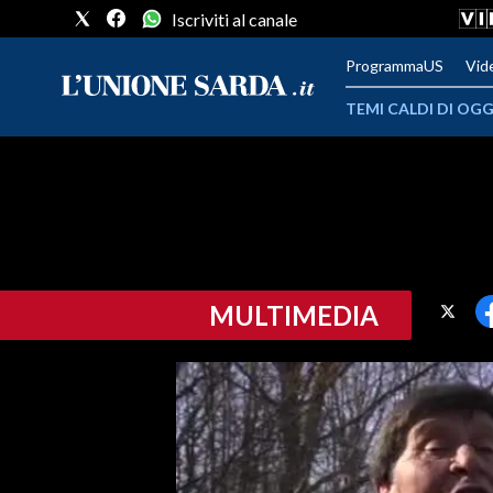
Iscriviti al canale
ProgrammaUS
Vid
TEMI CALDI DI OGG
METEO
COMUNI AL VOTO
VIDEO
MULTIMEDIA
FOTO
CRONACA SARDEGNA
CAGLIARI
PROVINCIA DI CAGLIARI
SULCIS IGLESIENTE