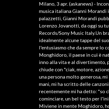
Milano, 3 apr. (askanews) - Incon
LAVORO
musica italiana Gianni Morandi in
BANDI
palazzetti, Gianni Morandi pubb
Lorenzo Jovanotti, da oggi su tut
SPORT IN SARDEGNA
Records/Sony Music Italy.Un br
SPORT
idealmente alcune tappe del suo
RISULTATI E CLASSIFICHE
l'entusiasmo che da sempre lo co
CALCIO
Monghidoro, il paese in cui è nat
CALCIO REGIONALE
inno alla vita e al divertimento, 
BASKET
chiude con "ciak, motore, azion
VOLLEY
una persona molto generosa, mi 
MOTORI
mani, mi ha scritto delle canzon
TENNIS
recentemente mi ha detto: "so ch
ALTRI SPORT
cominciare, un bel testo per l'ini
Miviene in mente Moghidoro, ho u
CULTURA