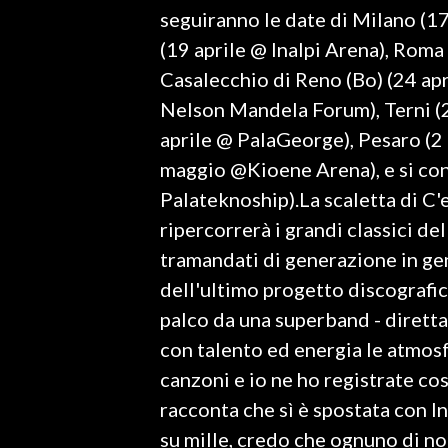
seguiranno le date di Milano (
INFO AZIENDE
(19 aprile @ Inalpi Arena), Roma
ABBONATI
Casalecchio di Reno (Bo) (24 apr
Nelson Mandela Forum), Terni (2
ANNUNCI
aprile @ PalaGeorge), Pesaro (2
NECROLOGI
maggio @Kioene Arena), e si co
PUBBLICITÀ
Palateknoship).La scaletta di C'
SPIAGGE
ripercorrerà i grandi classici d
STORE
tramandati di generazione in ge
dell'ultimo progetto discografic
palco da una superband - dirett
con talento ed energia le atmosf
canzoni e io ne ho registrate cos
racconta che sì è spostata con 
su mille, credo che ognuno di n