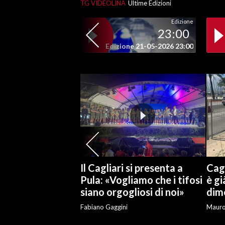
TG VIDEOLINA
Ultime Edizioni
Edizione
23:00
Edizione 21-05-2026 23:00
Il Cagliari si presenta a
Cagl
Pula: «Vogliamo che i tifosi
è gi
siano orgogliosi di noi»
dime
Fabiano Gaggini
Maur