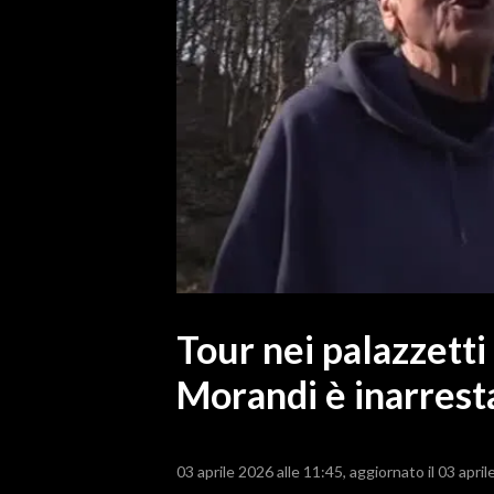
MEDIO CAMPIDANO
ORISTANO E PROVINCIA
SASSARI E PROVINCIA
GALLURA
NUORO E PROVINCIA
OGLIASTRA
AGENDA
CRONACA
ITALIA
MONDO
Tour nei palazzetti
Morandi è inarrest
POLITICA
ECONOMIA
03 aprile 2026 alle 11:45
aggiornato il 03 april
SERVIZI ALLE IMPRESE