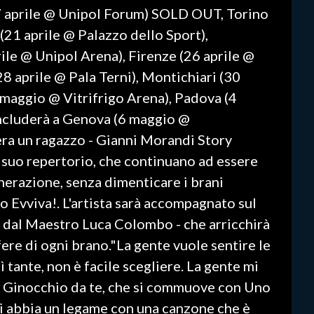
17 aprile @ Unipol Forum) SOLD OUT, Torino
 (21 aprile @ Palazzo dello Sport),
ile @ Unipol Arena), Firenze (26 aprile @
8 aprile @ Pala Terni), Montichiari (30
 maggio @ Vitrifrigo Arena), Padova (4
ncluderà a Genova (6 maggio @
era un ragazzo - Gianni Morandi Story
el suo repertorio, che continuano ad essere
nerazione, senza dimenticare i brani
o Evviva!. L'artista sarà accompagnato sul
a dal Maestro Luca Colombo - che arricchirà
ere di ogni brano."La gente vuole sentire le
ì tante, non è facile scegliere. La gente mi
In Ginocchio da te, che si commuove con Uno
oi abbia un legame con una canzone che è