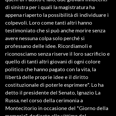
di sinistra per i quali la magistratura ha
SPETTACOLI
appena riaperto la possibilità di individuare i
colpevoli. Loro come tanti altri hanno
GOSSIP
testimoniato che si può anche morire senza
SALUTE
avere nessuna colpa solo perché si
professano delle idee. Ricordiamoli e
SARDEGNA TURISMO
riconosciamo senza riserve il loro sacrificio e
quello di tanti altri giovani di ogni colore
SARDI NEL MONDO
politico che hanno pagato con la vita, la
NOTIZIE
libertà delle proprie idee e il diritto
EVENTI
costituzionale di poterle esprimere". Lo ha
#CARAUNIONE
detto il presidente del Senato, Ignazio La
Russa, nel corso della cerimonia a
3 MINUTI CON
Montecitorio in occasione del "Giorno della
INSULARITÀ
memoria", dedicato alle vittime del