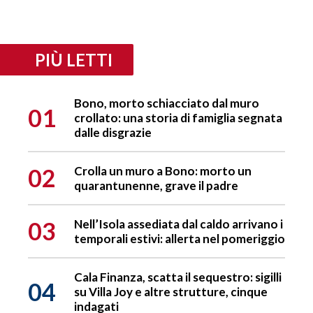
PIÙ LETTI
Bono, morto schiacciato dal muro
01
crollato: una storia di famiglia segnata
dalle disgrazie
02
Crolla un muro a Bono: morto un
quarantunenne, grave il padre
03
Nell’Isola assediata dal caldo arrivano i
temporali estivi: allerta nel pomeriggio
Cala Finanza, scatta il sequestro: sigilli
04
su Villa Joy e altre strutture, cinque
indagati