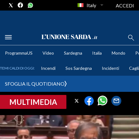
Italy
ACCEDI
METEO
ProgrammaUS
Video
Sardegna
Italia
Mondo
Po
COMUNI AL VOTO
Incendi
Sos Sardegna
Incidenti
Cagli
TEMI CALDI DI OGGI:
VIDEO
SFOGLIA IL QUOTIDIANO
FOTO
MULTIMEDIA
CRONACA SARDEGNA
CAGLIARI
PROVINCIA DI CAGLIARI
SULCIS IGLESIENTE