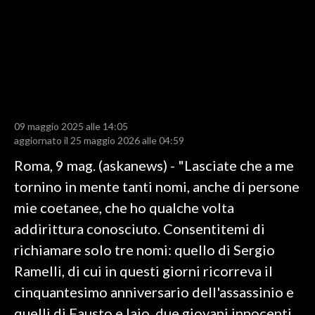
LAVORO
BANDI
SPORT IN SARDEGNA
SPORT
09 maggio 2025 alle 14:05
RISULTATI E CLASSIFICHE
aggiornato il 25 maggio 2026 alle 04:59
CALCIO
Roma, 9 mag. (askanews) - "Lasciate che a me
CALCIO REGIONALE
tornino in mente tanti nomi, anche di persone
BASKET
mie coetanee, che ho qualche volta
VOLLEY
addirittura conosciuto. Consentitemi di
MOTORI
richiamare solo tre nomi: quello di Sergio
TENNIS
Ramelli, di cui in questi giorni ricorreva il
ALTRI SPORT
cinquantesimo anniversario dell'assassinio e
quelli di Fausto e Iaio, due giovani innocenti
CULTURA