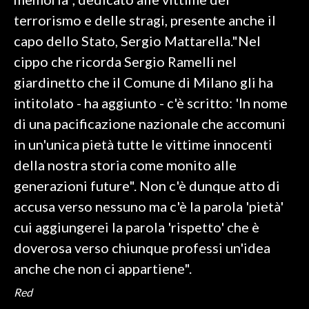
terrorismo e delle stragi, presente anche il
INFO AZIENDE
capo dello Stato, Sergio Mattarella."Nel
ABBONATI
cippo che ricorda Sergio Ramelli nel
ANNUNCI
giardinetto che il Comune di Milano gli ha
NECROLOGI
intitolato - ha aggiunto - c'è scritto: 'In nome
PUBBLICITÀ
di una pacificazione nazionale che accomuni
SPIAGGE
in un'unica pietà tutte le vittime innocenti
STORE
della nostra storia come monito alle
generazioni future". Non c'è dunque atto di
accusa verso nessuno ma c'è la parola 'pietà'
cui aggiungerei la parola 'rispetto' che è
doverosa verso chiunque professi un'idea
anche che non ci appartiene".
Red