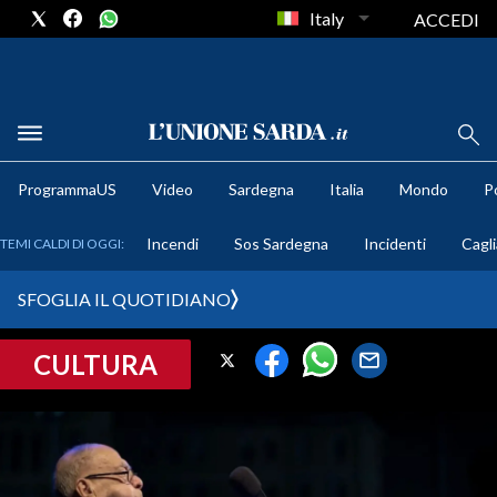
Italy
ACCEDI
METEO
ProgrammaUS
Video
Sardegna
Italia
Mondo
Po
COMUNI AL VOTO
Incendi
Sos Sardegna
Incidenti
Cagli
TEMI CALDI DI OGGI:
VIDEO
SFOGLIA IL QUOTIDIANO
FOTO
CULTURA
CRONACA SARDEGNA
CAGLIARI
PROVINCIA DI CAGLIARI
SULCIS IGLESIENTE