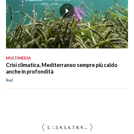
MULTIMEDIA
Crisi climatica, Mediterraneo sempre più caldo
anche in profondità
Red
1
2
3
4
5
6
7
8
9
...