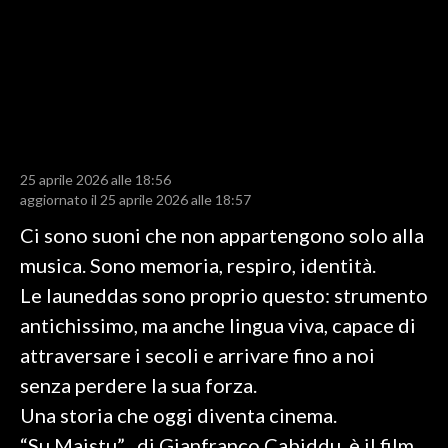
LAVORO
BANDI
SPORT IN SARDEGNA
SPORT
25 aprile 2026 alle 18:56
RISULTATI E CLASSIFICHE
aggiornato il 25 aprile 2026 alle 18:57
CALCIO
Ci sono suoni che non appartengono solo alla
CALCIO REGIONALE
musica. Sono memoria, respiro, identità.
BASKET
Le launeddas sono proprio questo: strumento
VOLLEY
antichissimo, ma anche lingua viva, capace di
MOTORI
attraversare i secoli e arrivare fino a noi
TENNIS
senza perdere la sua forza.
ALTRI SPORT
Una storia che oggi diventa cinema.
“Su Maistu” , di Gianfranco Cabiddu, è il film
CULTURA