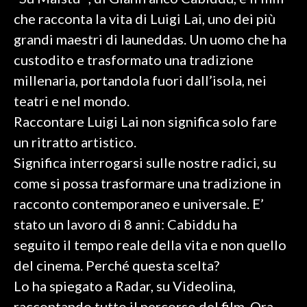
che racconta la vita di Luigi Lai, uno dei più
SPETTACOLI
grandi maestri di launeddas. Un uomo che ha
custodito e trasformato una tradizione
GOSSIP
millenaria, portandola fuori dall’isola, nei
SALUTE
teatri e nel mondo.
Raccontare Luigi Lai non significa solo fare
SARDEGNA TURISMO
un ritratto artistico.
Significa interrogarsi sulle nostre radici, su
SARDI NEL MONDO
come si possa trasformare una tradizione in
NOTIZIE
racconto contemporaneo e universale. E’
EVENTI
stato un lavoro di 8 anni: Cabiddu ha
#CARAUNIONE
seguito il tempo reale della vita e non quello
del cinema. Perché questa scelta?
3 MINUTI CON
Lo ha spiegato a Radar, su Videolina,
INSULARITÀ
raccontando tutto il percorso del film. Ora