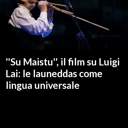
MEDIO CAMPIDANO
ORISTANO E PROVINCIA
SASSARI E PROVINCIA
GALLURA
NUORO E PROVINCIA
OGLIASTRA
AGENDA
''Su Maistu'', il film su Luigi
CRONACA
Lai: le launeddas come
ITALIA
lingua universale
MONDO
POLITICA
ECONOMIA
SERVIZI ALLE IMPRESE