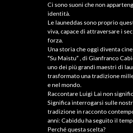
Ci sono suoni che non apparteng
LAVORO
identità.
BANDI
Le launeddas sono proprio quest
viva, capace di attraversare i sec
SPORT IN SARDEGNA
forza.
SPORT
Una storia che oggi diventa cin
RISULTATI E CLASSIFICHE
“Su Maistu” , di Gianfranco Cabidd
CALCIO
uno dei più grandi maestri di l
CALCIO REGIONALE
trasformato una tradizione millen
BASKET
e nel mondo.
VOLLEY
Raccontare Luigi Lai non significa
MOTORI
Significa interrogarsi sulle nost
TENNIS
tradizione in racconto contempor
ALTRI SPORT
anni: Cabiddu ha seguito il temp
Perché questa scelta?
CULTURA