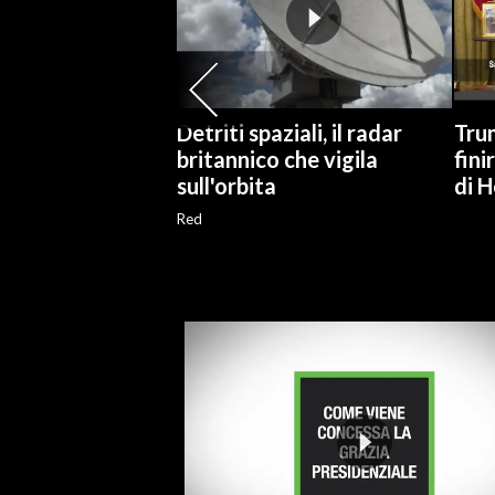
INFO AZIENDE
ABBONATI
ANNUNCI
Detriti spaziali, il radar
Trum
NECROLOGI
britannico che vigila
fini
sull'orbita
di 
PUBBLICITÀ
SPIAGGE
Red
STORE