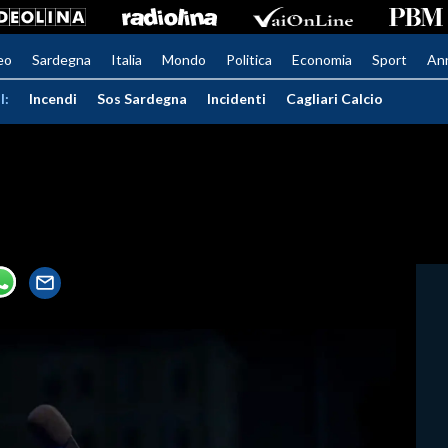
eo
Sardegna
Italia
Mondo
Politica
Economia
Sport
An
I:
Incendi
Sos Sardegna
Incidenti
Cagliari Calcio