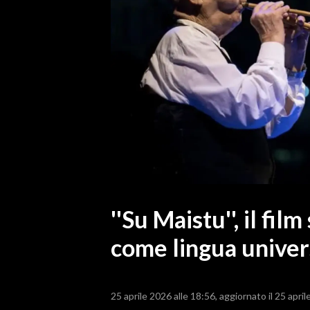
MEDIO CAMPIDANO
ORISTANO E PROVINCIA
SASSARI E PROVINCIA
GALLURA
NUORO E PROVINCIA
OGLIASTRA
AGENDA
CRONACA
ITALIA
MONDO
''Su Maistu'', il fil
come lingua univer
POLITICA
ECONOMIA
25 aprile 2026 alle 18:56
aggiornato il 25 april
SERVIZI ALLE IMPRESE