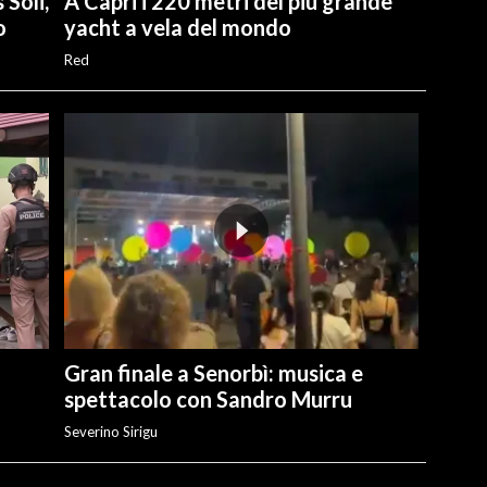
 Soli,
A Capri i 220 metri del più grande
o
yacht a vela del mondo
Red
Gran finale a Senorbì: musica e
spettacolo con Sandro Murru
Severino Sirigu