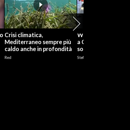
co
Crisi climatica,
West Nile, disinfes
Mediterraneo sempre più
a Cagliari: «Situazi
caldo anche in profondità
sotto controllo»
Red
Stefano Birocchi