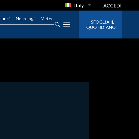
Italy
ACCEDI
nunci
Necrologi
Meteo
SFOGLIA IL
QUOTIDIANO