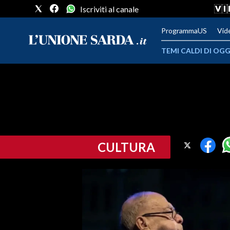
Iscriviti al canale
ProgrammaUS
Vid
TEMI CALDI DI OGG
METEO
COMUNI AL VOTO
VIDEO
CULTURA
FOTO
CRONACA SARDEGNA
CAGLIARI
PROVINCIA DI CAGLIARI
SULCIS IGLESIENTE