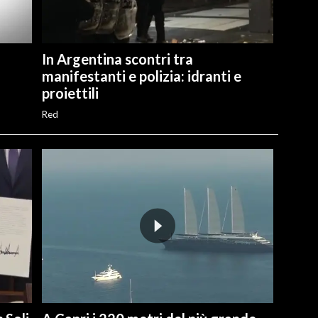
In Argentina scontri tra
manifestanti e polizia: idranti e
proiettili
Red