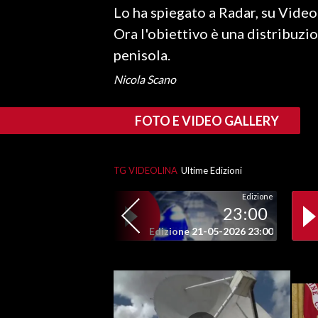
Lo ha spiegato a Radar, su Videol
Ora l'obiettivo è una distribuzio
SPETTACOLI
penisola.
GOSSIP
Nicola Scano
SALUTE
FOTO E VIDEO GALLERY
SARDEGNA TURISMO
SARDI NEL MONDO
TG VIDEOLINA
Ultime Edizioni
NOTIZIE
Edizione
23:00
EVENTI
Edizione 21-05-2026 23:00
#CARAUNIONE
3 MINUTI CON
INSULARITÀ