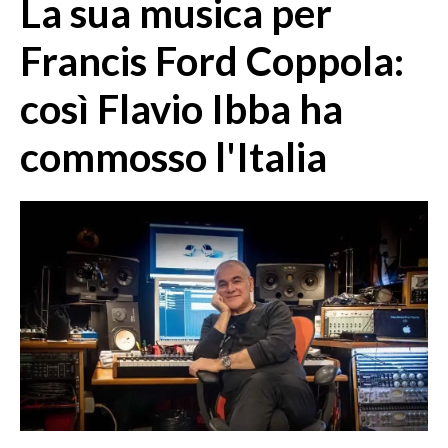
La sua musica per
MEDIO CAMPIDANO
ORISTANO E PROVINCIA
Francis Ford Coppola:
SASSARI E PROVINCIA
così Flavio Ibba ha
GALLURA
NUORO E PROVINCIA
commosso l'Italia
OGLIASTRA
AGENDA
CRONACA
ITALIA
MONDO
POLITICA
ECONOMIA
SERVIZI ALLE IMPRESE