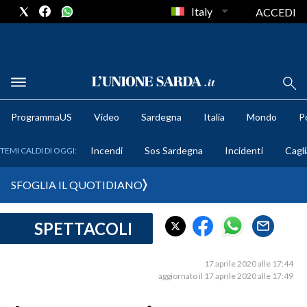
Italy
ACCEDI
METEO
ProgrammaUS
Video
Sardegna
Italia
Mondo
Po
COMUNI AL VOTO
Incendi
Sos Sardegna
Incidenti
Cagli
TEMI CALDI DI OGGI:
VIDEO
SFOGLIA IL QUOTIDIANO
FOTO
SPETTACOLI
CRONACA SARDEGNA
CAGLIARI
17 aprile 2020 alle 17:44
PROVINCIA DI CAGLIARI
aggiornato il 17 aprile 2020 alle 17:49
SULCIS IGLESIENTE