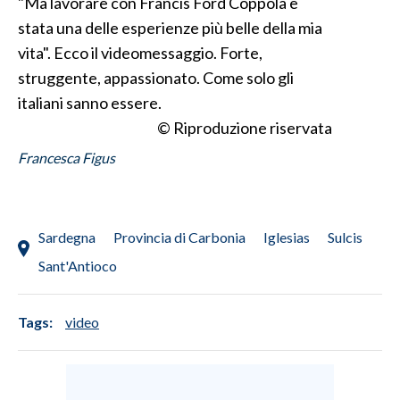
"Ma lavorare con Francis Ford Coppola è
stata una delle esperienze più belle della mia
INFO AZIENDE
vita". Ecco il videomessaggio. Forte,
ABBONATI
struggente, appassionato. Come solo gli
ANNUNCI
italiani sanno essere.
NECROLOGI
© Riproduzione riservata
PUBBLICITÀ
Francesca Figus
SPIAGGE
STORE
Sardegna
Provincia di Carbonia
Iglesias
Sulcis
Sant'Antioco
Tags:
video