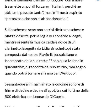
trasmette un po' di forza agli Italiani; perché ne
SPETTACOLI
abbiamo passate tante", ma c'è "il nostro spirito
speranzoso che non ci abbandona mai".
GOSSIP
Sullo schermo scorrono sorrisi dietro maschere e
SALUTE
piazze deserte, per la regia di Leonardo Ricagni,
mentre si sente la musica calda e dolce di un
SARDEGNA TURISMO
clarinetto. Eseguita da Lidia Brischetto, è stata
composta dal nostro Flavio Ibba, sulcitano e
SARDI NEL MONDO
innamorato della sua terra: "Sono qui a Milano in
NOTIZIE
quarantena", ci racconta dal suo studio, "ma sogno
EVENTI
quando potrò tornare alla mia Sant'Antioco".
#CARAUNIONE
Sessantadue anni, ha firmato le colonne sonore di
film e di decine e decine di spot, tra cui l'ultimo della
3 MINUTI CON
500 elettrica con Leonardo DiCaprio.
INSULARITÀ