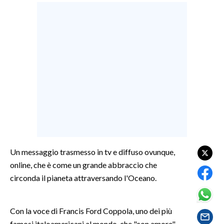
LAVORO
BANDI
SPORT IN SARDEGNA
SPORT
RISULTATI E CLASSIFICHE
CALCIO
CALCIO REGIONALE
BASKET
Un messaggio trasmesso in tv e diffuso ovunque,
VOLLEY
online, che è come un grande abbraccio che
MOTORI
circonda il pianeta attraversando l'Oceano.
TENNIS
ALTRI SPORT
Con la voce di Francis Ford Coppola, uno dei più
CULTURA
famosi italoamericani al mondo, che "con amore"