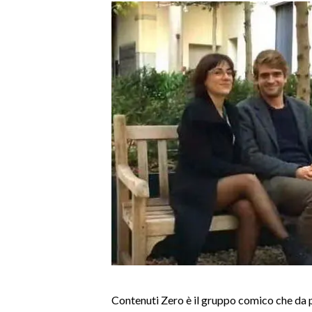
MEDIO CAMPIDANO
ORISTANO E PROVINCIA
SASSARI E PROVINCIA
GALLURA
NUORO E PROVINCIA
OGLIASTRA
AGENDA
CRONACA
ITALIA
MONDO
POLITICA
ECONOMIA
Contenuti Zero è il gruppo comico che da pi
SERVIZI ALLE IMPRESE