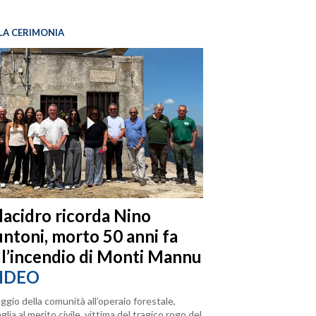
LA CERIMONIA
llacidro ricorda Nino
ntoni, morto 50 anni fa
ll’incendio di Monti Mannu
IDEO
ggio della comunità all’operaio forestale,
lia al merito civile, vittima del tragico rogo del