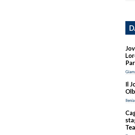
D
Jov
Lor
Par
Giam
Il 
Olb
Ileni
Cag
sta
Tea