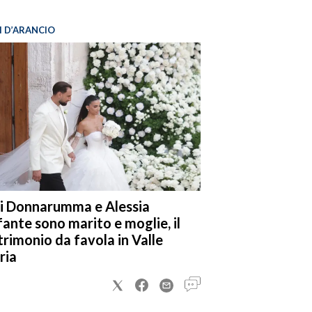
I D’ARANCIO
i Donnarumma e Alessia
fante sono marito e moglie, il
rimonio da favola in Valle
ria