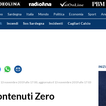
eo
Sardegna
Italia
Mondo
Politica
Economia
Sport
An
I:
Incendi
Sos Sardegna
Incidenti
Cagliari Calcio
INIZ
13 novembre 2019 alle 17:00
aggiornato il 13 novembre 2019 alle 17:03
ontenuti Zero