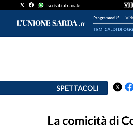
Iscriviti al canale
ProgrammaUS
Vid
TEMI CALDI DI OGG
METEO
COMUNI AL VOTO
VIDEO
FOTO
SPETTACOLI
CRONACA SARDEGNA
CAGLIARI
La comicità di C
PROVINCIA DI CAGLIARI
SULCIS IGLESIENTE