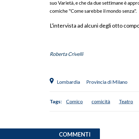
suo Varietà, e che da due settimane è approd
LAVORO
comiche "Come sarebbe il mondo senza".
BANDI
L'intervista ad alcuni degli otto comp
SPORT IN SARDEGNA
SPORT
Roberta Crivelli
RISULTATI E CLASSIFICHE
CALCIO
CALCIO REGIONALE
Lombardia
Provincia di Milano
BASKET
VOLLEY
Tags:
Comico
comicità
Teatro
MOTORI
TENNIS
ALTRI SPORT
COMMENTI
CULTURA