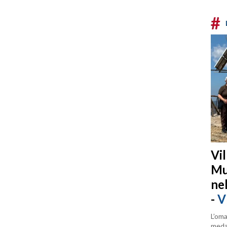
#
Vi
Mu
ne
-
V
L’oma
medag