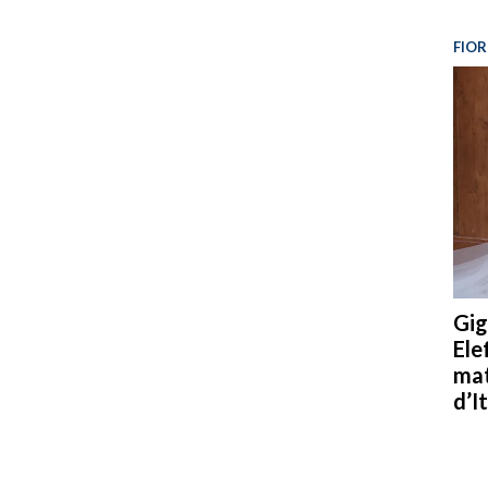
FIOR
Gig
Ele
mat
d’It