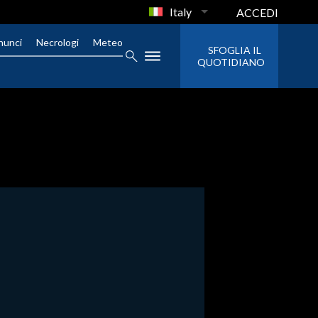
Italy
ACCEDI
nunci
Necrologi
Meteo
SFOGLIA IL
QUOTIDIANO