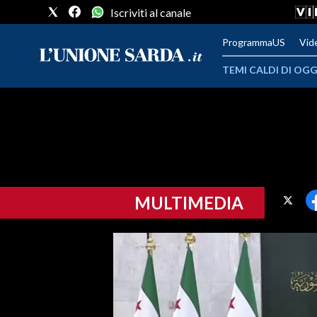
Iscriviti al canale
ProgrammaUS
Vid
TEMI CALDI DI OGG
METEO
COMUNI AL VOTO
VIDEO
MULTIMEDIA
FOTO
CRONACA SARDEGNA
CAGLIARI
PROVINCIA DI CAGLIARI
SULCIS IGLESIENTE