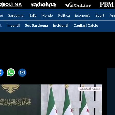
eo
Sardegna
Italia
Mondo
Politica
Economia
Sport
An
I:
Incendi
Sos Sardegna
Incidenti
Cagliari Calcio