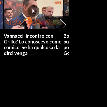
Vannacci: Incontro con
Boccia (Pd) su conti
,
Grillo? Lo conoscevo come
pubblici a Giorgetti
comico. Se ha qualcosa da
possiamo affidarci a
dirci venga
Governo a occhi chi