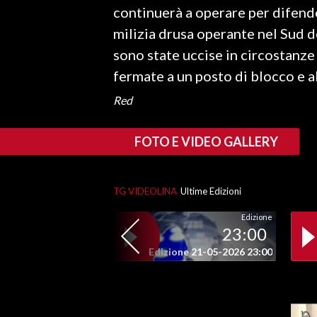
continuerà a operare per difende
milizia drusa operante nel Sud d
SPETTACOLI
sono state uccise in circostanze
GOSSIP
fermate a un posto di blocco e al
SALUTE
Red
SARDEGNA TURISMO
FOTO E VIDEO GALLERY
SARDI NEL MONDO
NOTIZIE
TG VIDEOLINA
Ultime Edizioni
EVENTI
Edizione
23:00
#CARAUNIONE
Edizione 21-05-2026 23:00
3 MINUTI CON
INSULARITÀ