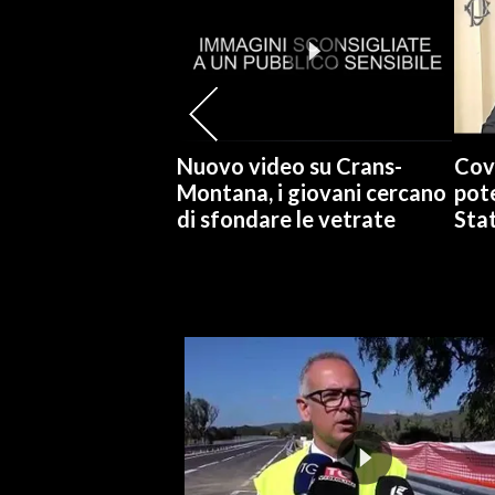
INFO AZIENDE
ABBONATI
ANNUNCI
NECROLOGI
Nuovo video su Crans-
Cov
PUBBLICITÀ
Montana, i giovani cercano
pote
di sfondare le vetrate
Stat
SPIAGGE
STORE