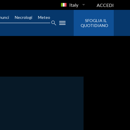
Italy
ACCEDI
nunci
Necrologi
Meteo
SFOGLIA IL
QUOTIDIANO