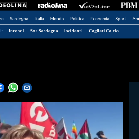
eo
Sardegna
Italia
Mondo
Politica
Economia
Sport
An
I:
Incendi
Sos Sardegna
Incidenti
Cagliari Calcio