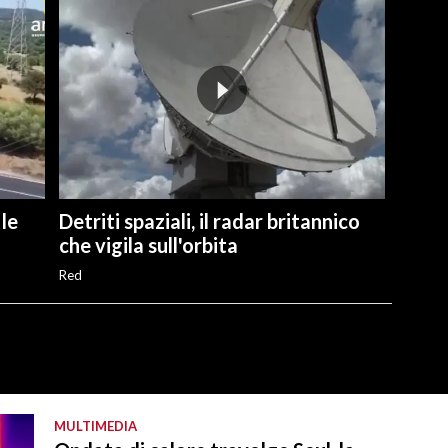
 le
Detriti spaziali, il radar britannico
che vigila sull'orbita
Red
MULTIMEDIA