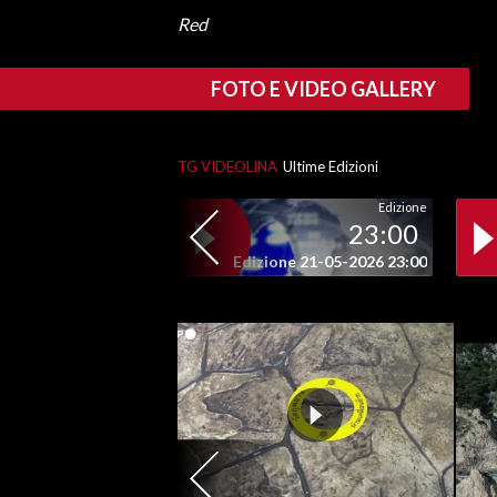
Red
SPETTACOLI
FOTO E VIDEO GALLERY
GOSSIP
SALUTE
TG VIDEOLINA
Ultime Edizioni
SARDEGNA TURISMO
Edizione
23:00
SARDI NEL MONDO
Edizione 21-05-2026 23:00
NOTIZIE
EVENTI
#CARAUNIONE
3 MINUTI CON
INSULARITÀ