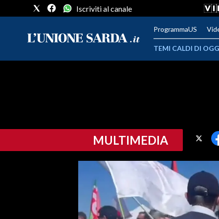
Iscriviti al canale
ProgrammaUS
Vid
TEMI CALDI DI OGG
METEO
COMUNI AL VOTO
VIDEO
MULTIMEDIA
FOTO
CRONACA SARDEGNA
CAGLIARI
PROVINCIA DI CAGLIARI
SULCIS IGLESIENTE