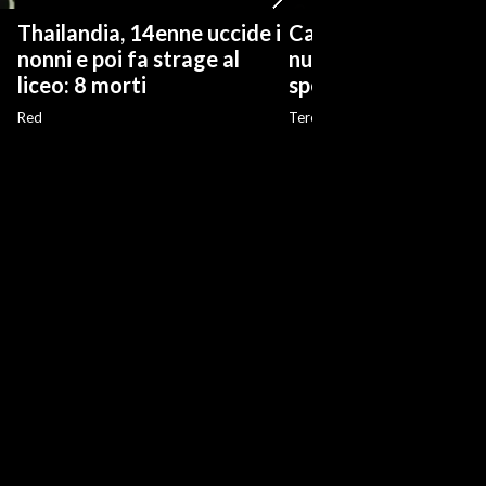
Thailandia, 14enne uccide i
Cagliari, grandi prim
nonni e poi fa strage al
nuova stagione degl
liceo: 8 morti
spettacoli del Teatr
Red
Teresa Piredda