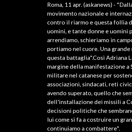
Roma, 11 apr. (askanews) - "Dalla
LAVORO
movimento nazionale e internazio
BANDI
contro il riarmo e questa follia d
uomini, e tante donne e uomini p
SPORT IN SARDEGNA
arrendiamo, schieriamo in campo t
SPORT
portiamo nel cuore. Una grande 
RISULTATI E CLASSIFICHE
questa battaglia".Così Adriana 
CALCIO
margine della manifestazione a S
CALCIO REGIONALE
militare nel catanese per sosten
BASKET
associazioni, sindacati, reti civi
VOLLEY
avendo superato, quello che semb
MOTORI
dell'installazione dei missili a 
TENNIS
decisioni politiche che sembrano
ALTRI SPORT
lui come si fa a costruire un gr
continuiamo a combattere".
CULTURA