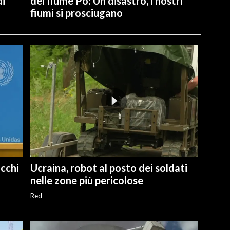
di
del fiume Po: Un disastro, i nostri
fiumi si prosciugano
cchi
Ucraina, robot al posto dei soldati
nelle zone più pericolose
Red