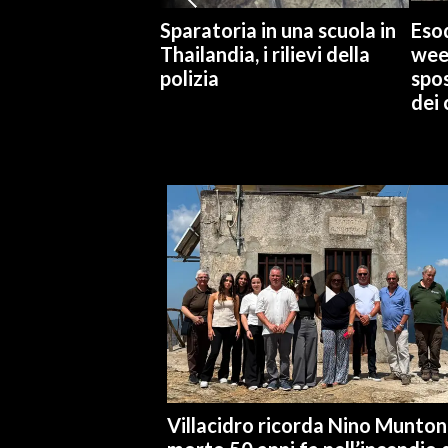
Sparatoria in una scuola in
Esod
INFO AZIENDE
Thailandia, i rilievi della
wee
ABBONATI
polizia
spo
dei 
ANNUNCI
NECROLOGI
PUBBLICITÀ
SPIAGGE
STORE
Villacidro ricorda Nino Muntoni