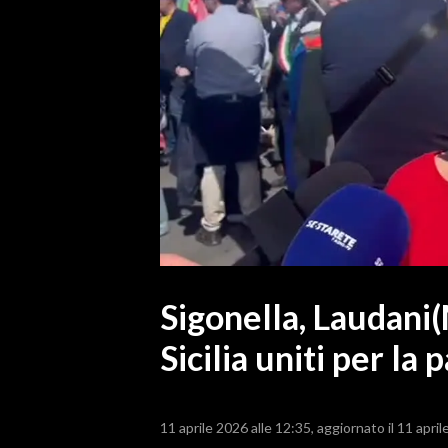
MEDIO CAMPIDANO
ORISTANO E PROVINCIA
SASSARI E PROVINCIA
GALLURA
NUORO E PROVINCIA
OGLIASTRA
AGENDA
CRONACA
ITALIA
MONDO
Sigonella, Laudani
Sicilia uniti per la 
POLITICA
ECONOMIA
11 aprile 2026 alle 12:35
aggiornato il 11 april
SERVIZI ALLE IMPRESE