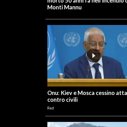
morto 50 anni fa nell’incendio 
Monti Mannu
Onu: Kiev e Mosca cessino atta
contro civili
Red