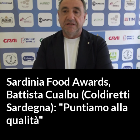
MEDIO CAMPIDANO
ORISTANO E PROVINCIA
SASSARI E PROVINCIA
GALLURA
NUORO E PROVINCIA
OGLIASTRA
AGENDA
CRONACA
Sardinia Food Awards,
ITALIA
Battista Cualbu (Coldiretti
MONDO
Sardegna): "Puntiamo alla
POLITICA
qualità"
ECONOMIA
SERVIZI ALLE IMPRESE