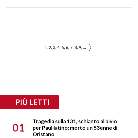
1
2
3
4
5
6
7
8
9
...
PIÙ LETTI
Tragedia sulla 131, schianto al bivio
01
per Paulilatino: morto un 53enne di
Oristano