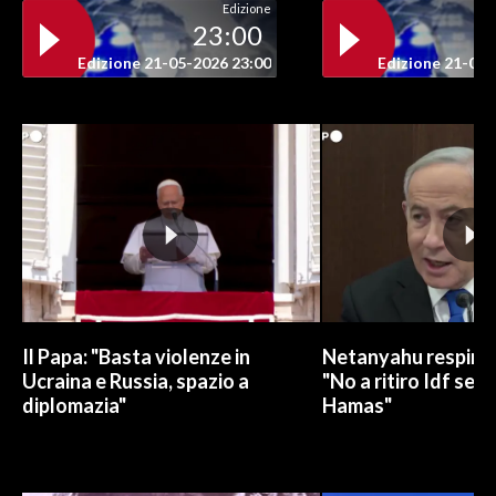
Edizione
23:00
INFO AZIENDE
Edizione 21-05-2026 23:00
Edizione 21-05-
ABBONATI
ANNUNCI
NECROLOGI
PUBBLICITÀ
SPIAGGE
STORE
Il Papa: "Basta violenze in
Netanyahu respinge
Ucraina e Russia, spazio a
"No a ritiro Idf sen
diplomazia"
Hamas"