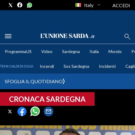
Italy
ACCEDI
METEO
ProgrammaUS
Video
Sardegna
Italia
Mondo
Po
COMUNI AL VOTO
Incendi
Sos Sardegna
Incidenti
Cagli
TEMI CALDI DI OGGI:
VIDEO
SFOGLIA IL QUOTIDIANO
FOTO
CRONACA SARDEGNA
CRONACA SARDEGNA
CAGLIARI
PROVINCIA DI CAGLIARI
SULCIS IGLESIENTE