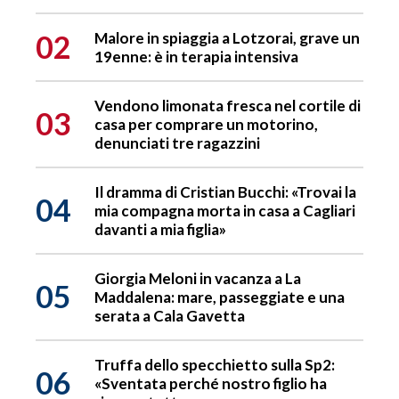
02
Malore in spiaggia a Lotzorai, grave un
19enne: è in terapia intensiva
Vendono limonata fresca nel cortile di
03
casa per comprare un motorino,
denunciati tre ragazzini
Il dramma di Cristian Bucchi: «Trovai la
04
mia compagna morta in casa a Cagliari
davanti a mia figlia»
Giorgia Meloni in vacanza a La
05
Maddalena: mare, passeggiate e una
serata a Cala Gavetta
Truffa dello specchietto sulla Sp2:
06
«Sventata perché nostro figlio ha