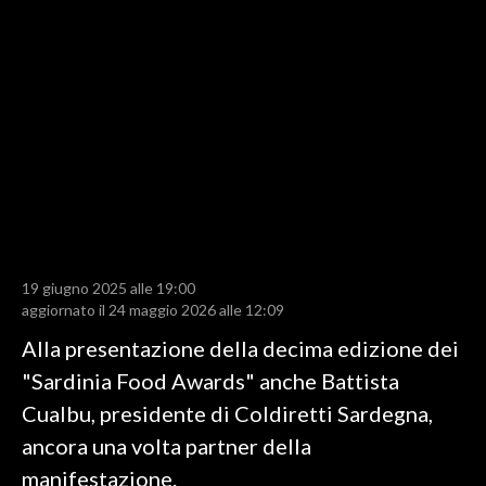
LAVORO
BANDI
SPORT IN SARDEGNA
SPORT
RISULTATI E CLASSIFICHE
CALCIO
CALCIO REGIONALE
19 giugno 2025 alle 19:00
BASKET
aggiornato il 24 maggio 2026 alle 12:09
VOLLEY
Alla presentazione della decima edizione dei
MOTORI
"Sardinia Food Awards" anche Battista
TENNIS
Cualbu, presidente di Coldiretti Sardegna,
ALTRI SPORT
ancora una volta partner della
manifestazione.
CULTURA