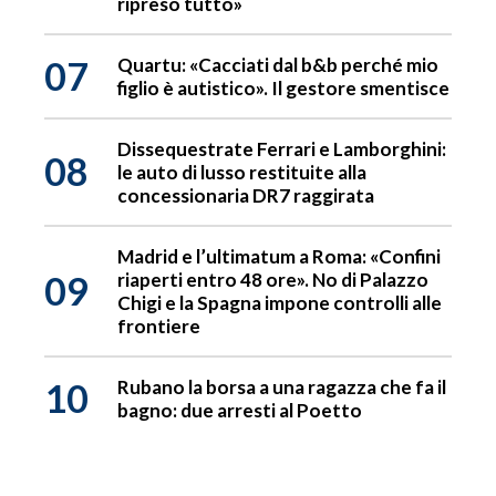
ripreso tutto»
07
Quartu: «Cacciati dal b&b perché mio
figlio è autistico». Il gestore smentisce
Dissequestrate Ferrari e Lamborghini:
08
le auto di lusso restituite alla
concessionaria DR7 raggirata
Madrid e l’ultimatum a Roma: «Confini
09
riaperti entro 48 ore». No di Palazzo
Chigi e la Spagna impone controlli alle
frontiere
10
Rubano la borsa a una ragazza che fa il
bagno: due arresti al Poetto