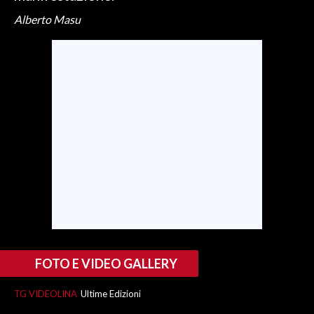
Alberto Masu
SPETTACOLI
GOSSIP
SALUTE
SARDEGNA TURISMO
SARDI NEL MONDO
NOTIZIE
EVENTI
#CARAUNIONE
FOTO E VIDEO GALLERY
3 MINUTI CON
TG VIDEOLINA
Ultime Edizioni
INSULARITÀ