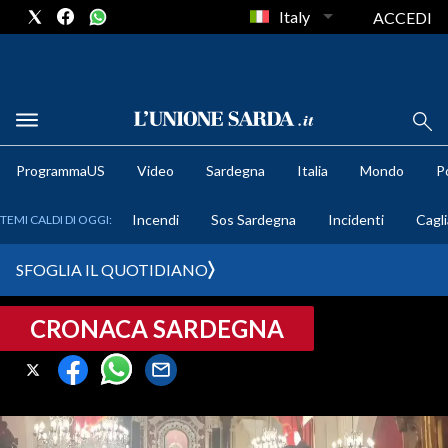
Italy
ACCEDI
METEO
ProgrammaUS
Video
Sardegna
Italia
Mondo
Po
COMUNI AL VOTO
Incendi
Sos Sardegna
Incidenti
Cagli
TEMI CALDI DI OGGI:
VIDEO
SFOGLIA IL QUOTIDIANO
FOTO
CRONACA SARDEGNA
CRONACA SARDEGNA
CAGLIARI
PROVINCIA DI CAGLIARI
SULCIS IGLESIENTE