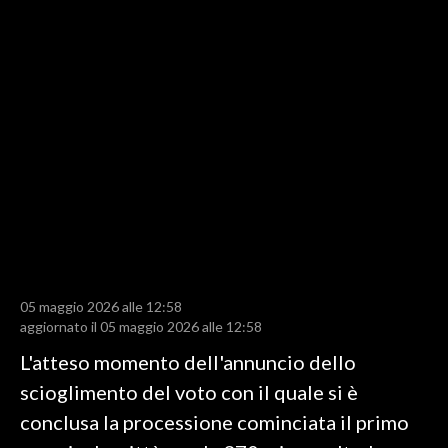
LAVORO
BANDI
SPORT IN SARDEGNA
SPORT
RISULTATI E CLASSIFICHE
CALCIO
CALCIO REGIONALE
BASKET
VOLLEY
05 maggio 2026 alle 12:58
aggiornato il 05 maggio 2026 alle 12:58
MOTORI
L'atteso momento dell'annuncio dello
TENNIS
scioglimento del voto con il quale si è
ALTRI SPORT
conclusa la processione cominciata il primo
CULTURA