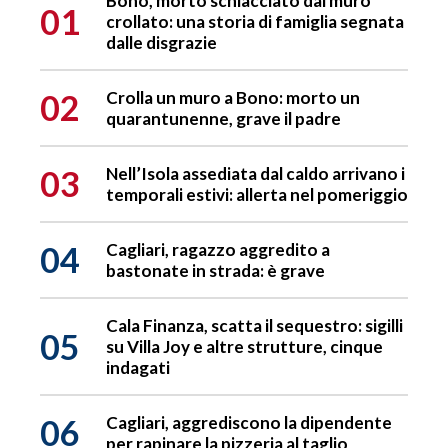
Bono, morto schiacciato dal muro
01
crollato: una storia di famiglia segnata
dalle disgrazie
02
Crolla un muro a Bono: morto un
quarantunenne, grave il padre
03
Nell’Isola assediata dal caldo arrivano i
temporali estivi: allerta nel pomeriggio
04
Cagliari, ragazzo aggredito a
bastonate in strada: è grave
Cala Finanza, scatta il sequestro: sigilli
05
su Villa Joy e altre strutture, cinque
indagati
06
Cagliari, aggrediscono la dipendente
per rapinare la pizzeria al taglio