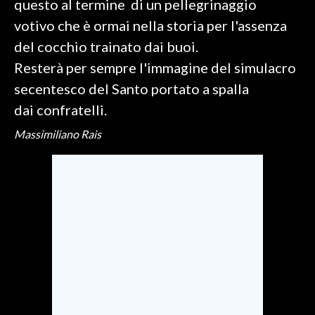
questo al termine di un pellegrinaggio
votivo che è ormai nella storia per l'assenza
INFO AZIENDE
del cocchio trainato dai buoi.
ABBONATI
Resterà per sempre l'immagine del simulacro
ANNUNCI
secentesco del Santo portato a spalla
NECROLOGI
dai confratelli.
PUBBLICITÀ
Massimiliano Rais
SPIAGGE
STORE