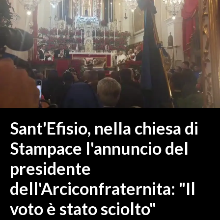
MEDIO CAMPIDANO
ORISTANO E PROVINCIA
SASSARI E PROVINCIA
GALLURA
NUORO E PROVINCIA
OGLIASTRA
AGENDA
CRONACA
Sant'Efisio, nella chiesa di
ITALIA
Stampace l'annuncio del
MONDO
presidente
POLITICA
dell'Arciconfraternita: "Il
ECONOMIA
voto è stato sciolto"
SERVIZI ALLE IMPRESE