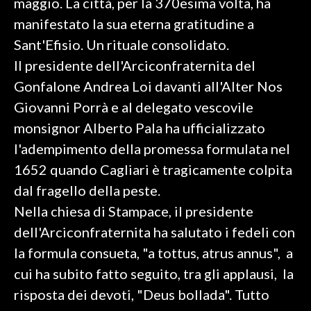
maggio. La città, per la 370esima volta, ha
manifestato la sua eterna gratitudine a
SPETTACOLI
Sant'Efisio. Un rituale consolidato.
Il presidente dell'Arciconfraternita del
GOSSIP
Gonfalone Andrea Loi davanti all'Alter Nos
SALUTE
Giovanni Porrà e al delegato vescovile
monsignor Alberto Pala ha ufficializzato
SARDEGNA TURISMO
l'adempimento della promessa formulata nel
SARDI NEL MONDO
1652 quando Cagliari è tragicamente colpita
NOTIZIE
dal fragello della peste.
EVENTI
Nella chiesa di Stampace, il presidente
dell'Arciconfraternita ha salutato i fedeli con
#CARAUNIONE
la formula consueta, "a tottus, atrus annus", a
cui ha subito fatto seguito, tra gli applausi, la
3 MINUTI CON
risposta dei devoti, "Deus bollada". Tutto
INSULARITÀ