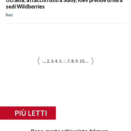
sedi Wildberries
Red
...
2
3
4
5
6
7
8
9
10
...
PIÙ LETTI