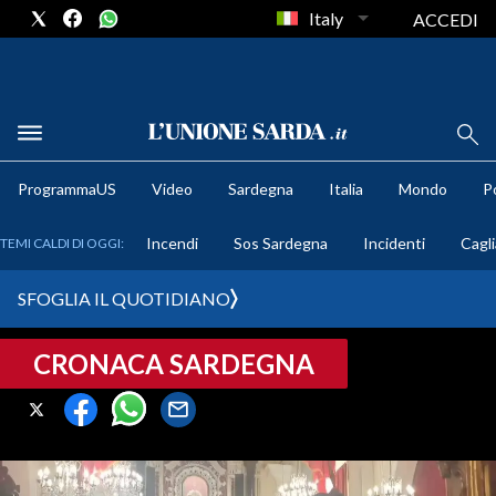
Italy
ACCEDI
METEO
ProgrammaUS
Video
Sardegna
Italia
Mondo
Po
COMUNI AL VOTO
Incendi
Sos Sardegna
Incidenti
Cagli
TEMI CALDI DI OGGI:
VIDEO
SFOGLIA IL QUOTIDIANO
FOTO
CRONACA SARDEGNA
CRONACA SARDEGNA
CAGLIARI
PROVINCIA DI CAGLIARI
SULCIS IGLESIENTE