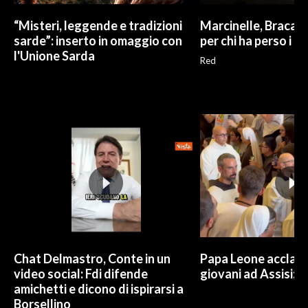
“Misteri, leggende e tradizioni
Marcinelle, Braca: "
sarde”: inserto in omaggio con
per chi ha perso i no
l'Unione Sarda
Red
Chat Delmastro, Conte in un
Papa Leone acclam
video social: Fdi difende
giovani ad Assisi: c
amichetti e dicono di ispirarsi a
Borsellino