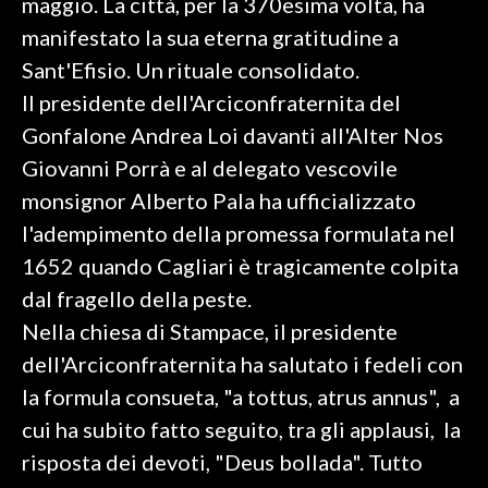
maggio. La città, per la 370esima volta, ha
manifestato la sua eterna gratitudine a
SPETTACOLI
Sant'Efisio. Un rituale consolidato.
Il presidente dell'Arciconfraternita del
GOSSIP
Gonfalone Andrea Loi davanti all'Alter Nos
SALUTE
Giovanni Porrà e al delegato vescovile
monsignor Alberto Pala ha ufficializzato
SARDEGNA TURISMO
l'adempimento della promessa formulata nel
SARDI NEL MONDO
1652 quando Cagliari è tragicamente colpita
NOTIZIE
dal fragello della peste.
EVENTI
Nella chiesa di Stampace, il presidente
dell'Arciconfraternita ha salutato i fedeli con
#CARAUNIONE
la formula consueta, "a tottus, atrus annus", a
cui ha subito fatto seguito, tra gli applausi, la
3 MINUTI CON
risposta dei devoti, "Deus bollada". Tutto
INSULARITÀ