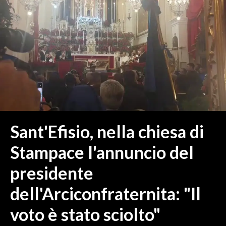
MEDIO CAMPIDANO
ORISTANO E PROVINCIA
SASSARI E PROVINCIA
GALLURA
NUORO E PROVINCIA
OGLIASTRA
AGENDA
CRONACA
Sant'Efisio, nella chiesa di
ITALIA
Stampace l'annuncio del
MONDO
presidente
POLITICA
dell'Arciconfraternita: "Il
ECONOMIA
voto è stato sciolto"
SERVIZI ALLE IMPRESE