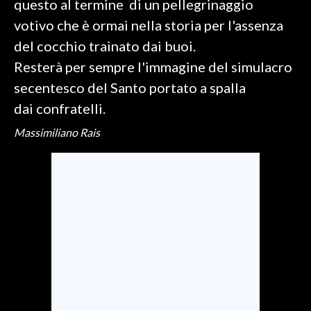
questo al termine di un pellegrinaggio
votivo che è ormai nella storia per l'assenza
INFO AZIENDE
del cocchio trainato dai buoi.
ABBONATI
Resterà per sempre l'immagine del simulacro
ANNUNCI
secentesco del Santo portato a spalla
NECROLOGI
dai confratelli.
PUBBLICITÀ
Massimiliano Rais
SPIAGGE
STORE