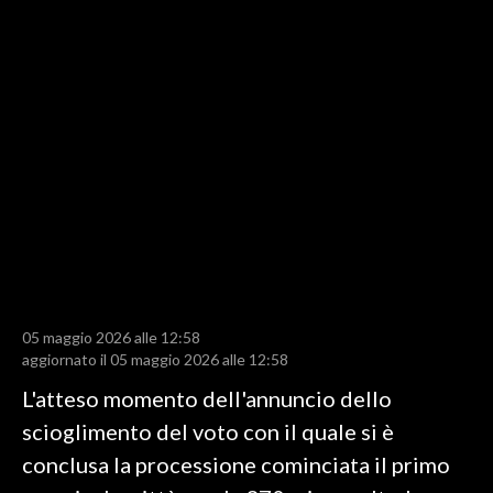
LAVORO
BANDI
SPORT IN SARDEGNA
SPORT
RISULTATI E CLASSIFICHE
CALCIO
CALCIO REGIONALE
BASKET
VOLLEY
05 maggio 2026 alle 12:58
aggiornato il 05 maggio 2026 alle 12:58
MOTORI
L'atteso momento dell'annuncio dello
TENNIS
scioglimento del voto con il quale si è
ALTRI SPORT
conclusa la processione cominciata il primo
CULTURA