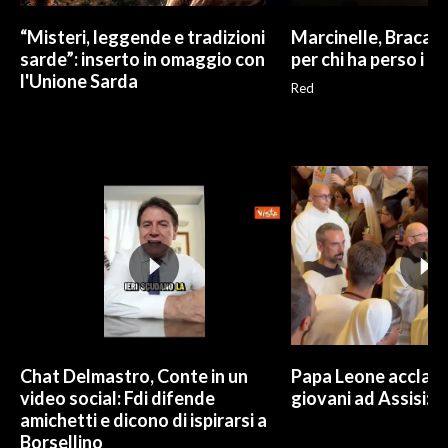
“Misteri, leggende e tradizioni
Marcinelle, Braca: "
sarde”: inserto in omaggio con
per chi ha perso i no
l'Unione Sarda
Red
Chat Delmastro, Conte in un
Papa Leone acclam
video social: Fdi difende
giovani ad Assisi: c
amichetti e dicono di ispirarsi a
Borsellino