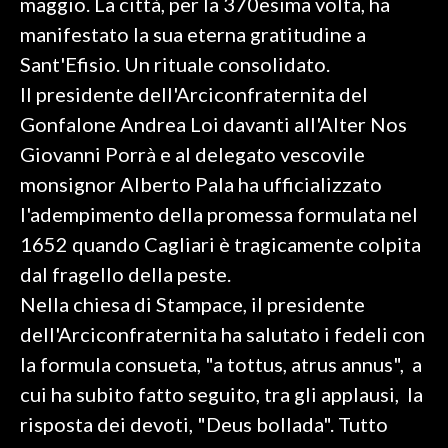
maggio. La città, per la 370esima volta, ha
manifestato la sua eterna gratitudine a
SPETTACOLI
Sant'Efisio. Un rituale consolidato.
Il presidente dell'Arciconfraternita del
GOSSIP
Gonfalone Andrea Loi davanti all'Alter Nos
SALUTE
Giovanni Porrà e al delegato vescovile
monsignor Alberto Pala ha ufficializzato
SARDEGNA TURISMO
l'adempimento della promessa formulata nel
SARDI NEL MONDO
1652 quando Cagliari è tragicamente colpita
NOTIZIE
dal fragello della peste.
EVENTI
Nella chiesa di Stampace, il presidente
dell'Arciconfraternita ha salutato i fedeli con
#CARAUNIONE
la formula consueta, "a tottus, atrus annus", a
cui ha subito fatto seguito, tra gli applausi, la
3 MINUTI CON
risposta dei devoti, "Deus bollada". Tutto
INSULARITÀ