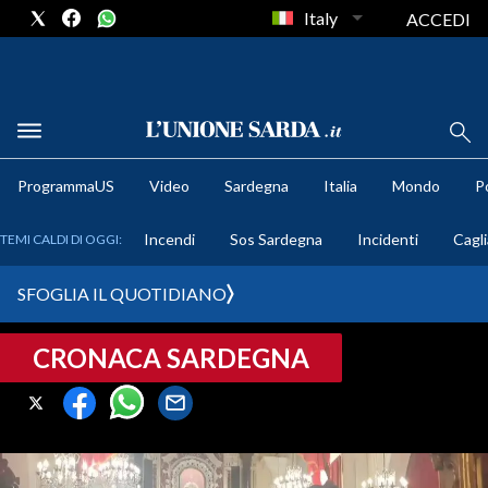
Italy
ACCEDI
METEO
ProgrammaUS
Video
Sardegna
Italia
Mondo
Po
COMUNI AL VOTO
Incendi
Sos Sardegna
Incidenti
Cagli
TEMI CALDI DI OGGI:
VIDEO
SFOGLIA IL QUOTIDIANO
FOTO
CRONACA SARDEGNA
CRONACA SARDEGNA
CAGLIARI
PROVINCIA DI CAGLIARI
SULCIS IGLESIENTE