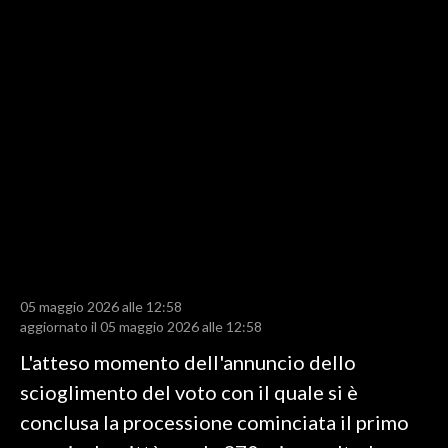
LAVORO
BANDI
SPORT IN SARDEGNA
SPORT
RISULTATI E CLASSIFICHE
CALCIO
CALCIO REGIONALE
BASKET
VOLLEY
05 maggio 2026 alle 12:58
aggiornato il 05 maggio 2026 alle 12:58
MOTORI
L'atteso momento dell'annuncio dello
TENNIS
scioglimento del voto con il quale si è
ALTRI SPORT
conclusa la processione cominciata il primo
CULTURA