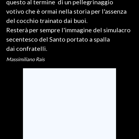
questo al termine di un pellegrinaggio
votivo che è ormai nella storia per l'assenza
INFO AZIENDE
del cocchio trainato dai buoi.
ABBONATI
Resterà per sempre l'immagine del simulacro
ANNUNCI
secentesco del Santo portato a spalla
NECROLOGI
dai confratelli.
PUBBLICITÀ
Massimiliano Rais
SPIAGGE
STORE