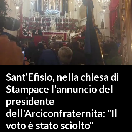
MEDIO CAMPIDANO
ORISTANO E PROVINCIA
SASSARI E PROVINCIA
GALLURA
NUORO E PROVINCIA
OGLIASTRA
AGENDA
CRONACA
Sant'Efisio, nella chiesa di
ITALIA
Stampace l'annuncio del
MONDO
presidente
POLITICA
dell'Arciconfraternita: "Il
ECONOMIA
voto è stato sciolto"
SERVIZI ALLE IMPRESE