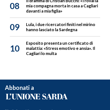
Il dramma di Cristian Bucchi: «Trovai la
08
mia compagna morta in casa a Cagliari
davanti a mia figlia»
09
Lula, i due ricercatori finiti nel mirino
hanno lasciato la Sardegna
Esposito presenta un certificato di
10
malattia: «Stress emotivo e ansia». Il
Cagliari lo multa
Abbonati a