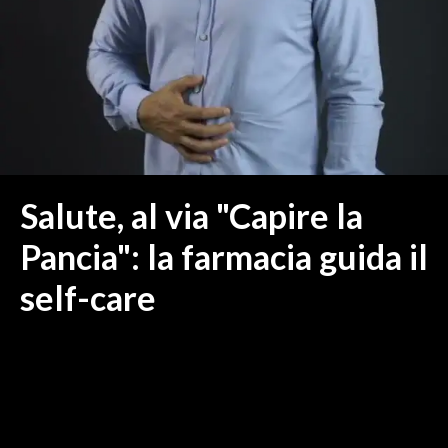
MEDIO CAMPIDANO
ORISTANO E PROVINCIA
SASSARI E PROVINCIA
GALLURA
NUORO E PROVINCIA
OGLIASTRA
AGENDA
Salute, al via "Capire la
CRONACA
Pancia": la farmacia guida il
ITALIA
self-care
MONDO
POLITICA
ECONOMIA
SERVIZI ALLE IMPRESE