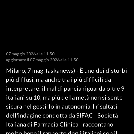
LAVORO
BANDI
SPORT IN SARDEGNA
SPORT
07 maggio 2026 alle 11:50
RISULTATI E CLASSIFICHE
aggiornato il 07 maggio 2026 alle 11:50
CALCIO
Milano, 7 mag. (askanews) - È uno dei disturbi
CALCIO REGIONALE
più diffusi, ma anche tra i più difficili da
BASKET
interpretare: il mal di pancia riguarda oltre 9
VOLLEY
italiani su 10, ma più della metà non si sente
MOTORI
sicura nel gestirlo in autonomia. I risultati
TENNIS
dell'indagine condotta da SIFAC - Società
ALTRI SPORT
Italiana di Farmacia Clinica - raccontano
molto bene il rapporto degli italiani con il
CULTURA