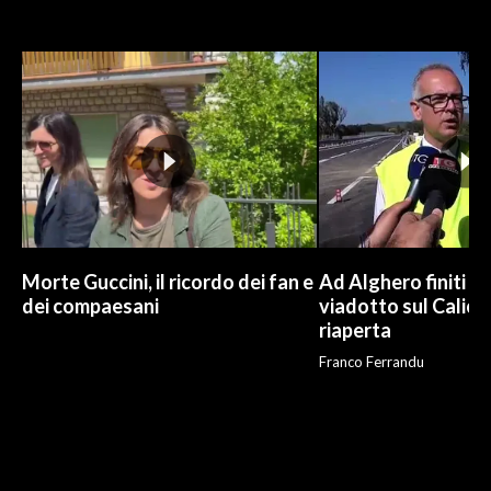
Morte Guccini, il ricordo dei fan e
Ad Alghero finiti i l
dei compaesani
viadotto sul Calich
riaperta
Franco Ferrandu