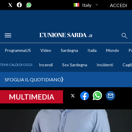
Italy
ACCEDI
METEO
ProgrammaUS
Video
Sardegna
Italia
Mondo
Po
COMUNI AL VOTO
Incendi
Sos Sardegna
Incidenti
Cagli
TEMI CALDI DI OGGI:
VIDEO
SFOGLIA IL QUOTIDIANO
FOTO
MULTIMEDIA
CRONACA SARDEGNA
CAGLIARI
PROVINCIA DI CAGLIARI
SULCIS IGLESIENTE