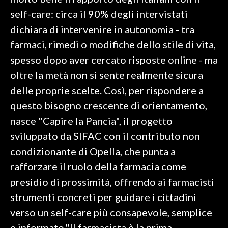
self-care: circa il 90% degli intervistati
SPETTACOLI
dichiara di intervenire in autonomia - tra
farmaci, rimedi o modifiche dello stile di vita,
GOSSIP
spesso dopo aver cercato risposte online - ma
SALUTE
oltre la metà non si sente realmente sicura
delle proprie scelte. Così, per rispondere a
SARDEGNA TURISMO
questo bisogno crescente di orientamento,
nasce "Capire la Pancia", il progetto
SARDI NEL MONDO
sviluppato da SIFAC con il contributo non
NOTIZIE
condizionante di Opella, che punta a
EVENTI
rafforzare il ruolo della farmacia come
#CARAUNIONE
presidio di prossimità, offrendo ai farmacisti
strumenti concreti per guidare i cittadini
3 MINUTI CON
verso un self-care più consapevole, semplice
INSULARITÀ
e informato."Il farmacista è la prima