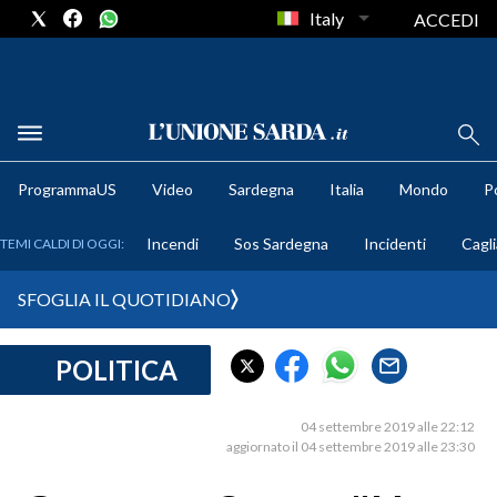
Italy
ACCEDI
METEO
ProgrammaUS
Video
Sardegna
Italia
Mondo
Po
COMUNI AL VOTO
Incendi
Sos Sardegna
Incidenti
Cagli
TEMI CALDI DI OGGI:
VIDEO
SFOGLIA IL QUOTIDIANO
FOTO
POLITICA
CRONACA SARDEGNA
CAGLIARI
04 settembre 2019 alle 22:12
PROVINCIA DI CAGLIARI
aggiornato il 04 settembre 2019 alle 23:30
SULCIS IGLESIENTE