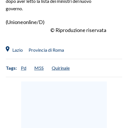
dopo aver letto la lista dei ministri del nuovo
governo.
SPETTACOLI
(Unioneonline/D)
GOSSIP
© Riproduzione riservata
SALUTE
Lazio
Provincia di Roma
SARDEGNA TURISMO
SARDI NEL MONDO
Tags:
Pd
M5S
Quirinale
NOTIZIE
EVENTI
#CARAUNIONE
3 MINUTI CON
INSULARITÀ