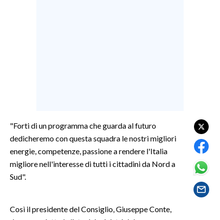
LAVORO
BANDI
SPORT IN SARDEGNA
SPORT
RISULTATI E CLASSIFICHE
CALCIO
CALCIO REGIONALE
"Forti di un programma che guarda al futuro
BASKET
dedicheremo con questa squadra le nostri migliori
VOLLEY
energie, competenze, passione a rendere l'Italia
migliore nell'interesse di tutti i cittadini da Nord a
MOTORI
Sud".
TENNIS
ALTRI SPORT
Così il presidente del Consiglio, Giuseppe Conte,
CULTURA