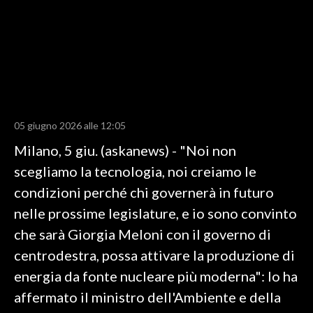
LAVORO
BANDI
SPORT IN SARDEGNA
SPORT
05 giugno 2026 alle 12:05
RISULTATI E CLASSIFICHE
Milano, 5 giu. (askanews) - "Noi non
CALCIO
scegliamo la tecnologia, noi creiamo le
CALCIO REGIONALE
condizioni perché chi governerà in futuro
BASKET
nelle prossime legislature, e io sono convinto
VOLLEY
che sarà Giorgia Meloni con il governo di
MOTORI
centrodestra, possa attivare la produzione di
TENNIS
energia da fonte nucleare più moderna": lo ha
ALTRI SPORT
affermato il ministro dell'Ambiente e della
CULTURA