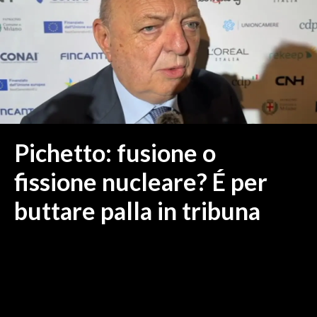
MEDIO CAMPIDANO
ORISTANO E PROVINCIA
SASSARI E PROVINCIA
GALLURA
NUORO E PROVINCIA
OGLIASTRA
AGENDA
Pichetto: fusione o
CRONACA
fissione nucleare? É per
ITALIA
buttare palla in tribuna
MONDO
POLITICA
ECONOMIA
SERVIZI ALLE IMPRESE