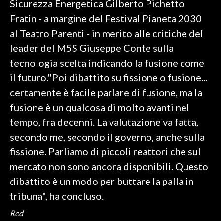
Sicurezza Energetica Gilberto Pichetto
Fratin - a margine del Festival Pianeta 2030
SPETTACOLI
al Teatro Parenti - in merito alle critiche del
GOSSIP
leader del M5S Giuseppe Conte sulla
tecnologia scelta indicando la fusione come
SALUTE
il futuro."Poi dibattito su fissione o fusione...
certamente è facile parlare di fusione, ma la
SARDEGNA TURISMO
fusione è un qualcosa di molto avanti nel
SARDI NEL MONDO
tempo, fra decenni. La valutazione va fatta,
NOTIZIE
secondo me, secondo il governo, anche sulla
EVENTI
fissione. Parliamo di piccoli reattori che sul
mercato non sono ancora disponibili. Questo
#CARAUNIONE
dibattito è un modo per buttare la palla in
3 MINUTI CON
tribuna", ha concluso.
Red
INSULARITÀ