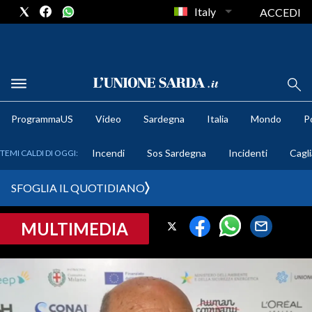
Italy
ACCEDI
METEO
ProgrammaUS
Video
Sardegna
Italia
Mondo
Po
COMUNI AL VOTO
Incendi
Sos Sardegna
Incidenti
Cagli
TEMI CALDI DI OGGI:
VIDEO
SFOGLIA IL QUOTIDIANO
FOTO
MULTIMEDIA
CRONACA SARDEGNA
CAGLIARI
PROVINCIA DI CAGLIARI
SULCIS IGLESIENTE