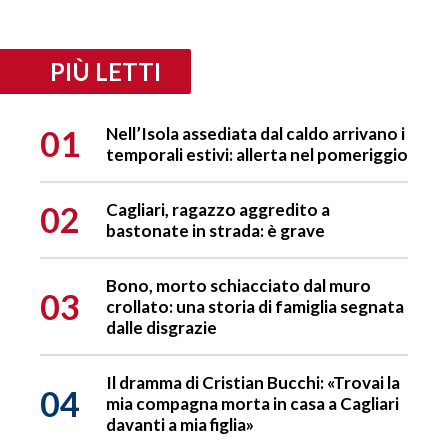
PIÙ LETTI
01
Nell’Isola assediata dal caldo arrivano i
temporali estivi: allerta nel pomeriggio
02
Cagliari, ragazzo aggredito a
bastonate in strada: è grave
Bono, morto schiacciato dal muro
03
crollato: una storia di famiglia segnata
dalle disgrazie
Il dramma di Cristian Bucchi: «Trovai la
04
mia compagna morta in casa a Cagliari
davanti a mia figlia»