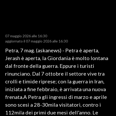
LAVORO
BANDI
SPORT IN SARDEGNA
07 maggio 2026 alle 16:30
SPORT
aggiornato il 07 maggio 2026 alle 16:30
RISULTATI E CLASSIFICHE
Petra, 7 mag. (askanews) - Petra è aperta,
CALCIO
Jerash è aperta, la Giordania è molto lontana
CALCIO REGIONALE
dal fronte della guerra. Eppure i turisti
BASKET
rinunciano. Dal 7 ottobre il settore vive tra
VOLLEY
crolli e timide riprese; con la guerra in Iran,
MOTORI
iniziata a fine febbraio, è arrivata una nuova
TENNIS
frenata.A Petra gli ingressi di marzo e aprile
ALTRI SPORT
sono scesi a 28-30mila visitatori, contro i
112mila dei primi due mesi dell'anno. Le
CULTURA