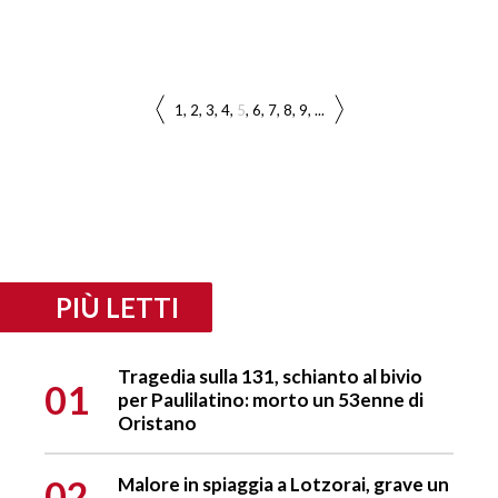
1
2
3
4
5
6
7
8
9
...
PIÙ LETTI
Tragedia sulla 131, schianto al bivio
01
per Paulilatino: morto un 53enne di
Oristano
02
Malore in spiaggia a Lotzorai, grave un