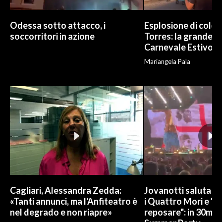
Odessa sotto attacco, i
Esplosione di color
soccorritori in azione
Torres: la grande sf
Carnevale Estivo
Mariangela Pala
Cagliari, Alessandra Zedda:
Jovanotti saluta l
«Tanti annunci, ma l'Anfiteatro è
i Quattro Mori e "
nel degrado e non riapre»
reposare": in 30mila 