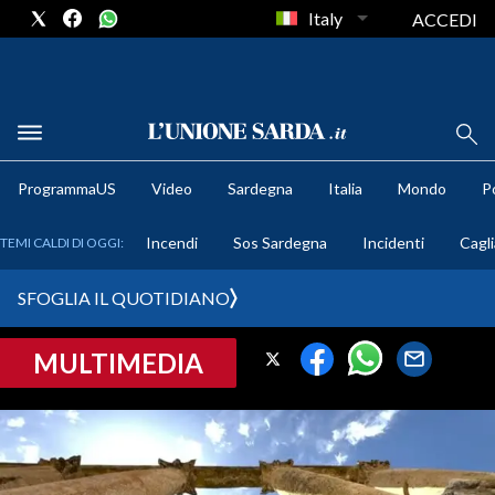
Italy
ACCEDI
METEO
ProgrammaUS
Video
Sardegna
Italia
Mondo
Po
COMUNI AL VOTO
Incendi
Sos Sardegna
Incidenti
Cagli
TEMI CALDI DI OGGI:
VIDEO
SFOGLIA IL QUOTIDIANO
FOTO
MULTIMEDIA
CRONACA SARDEGNA
CAGLIARI
PROVINCIA DI CAGLIARI
SULCIS IGLESIENTE