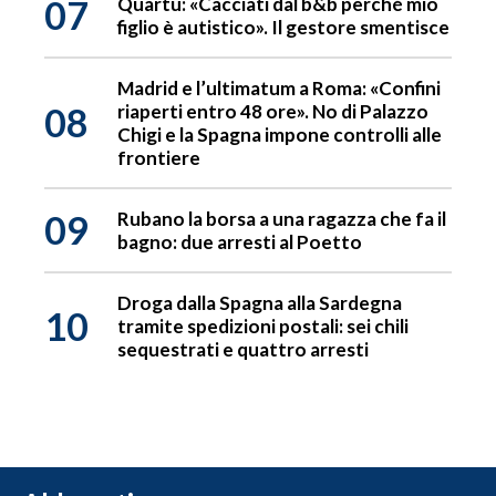
07
Quartu: «Cacciati dal b&b perché mio
figlio è autistico». Il gestore smentisce
Madrid e l’ultimatum a Roma: «Confini
08
riaperti entro 48 ore». No di Palazzo
Chigi e la Spagna impone controlli alle
frontiere
09
Rubano la borsa a una ragazza che fa il
bagno: due arresti al Poetto
Droga dalla Spagna alla Sardegna
10
tramite spedizioni postali: sei chili
sequestrati e quattro arresti