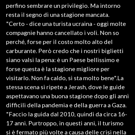
perfino sembrare un privilegio. Ma intorno
INFO AZIENDE
resta il segno di una stagione mancata.
ABBONATI
"Certo - dice una turista ucraina - oggi molte
compagnie hanno cancellato i voli. Non so
ANNUNCI
perché, forse per il costo molto alto del
NECROLOGI
carburante. Però credo che i nostri biglietti
PUBBLICITÀ
siano valsi la pena: è un Paese bellissimo e
SPIAGGE
forse questa è la stagione migliore per
STORE
visitarlo. Non fa caldo, si sta molto bene".La
stessa scena si ripete a Jerash, dove le guide
aspettavano una buona stagione dopo gli anni
difficili della pandemia e della guerra a Gaza.
"Faccio la guida dal 2010, quindi da circa 16-
17 anni. Purtroppo, in questi anni, il turismo
si è fermato più volte a causa delle crisi nella