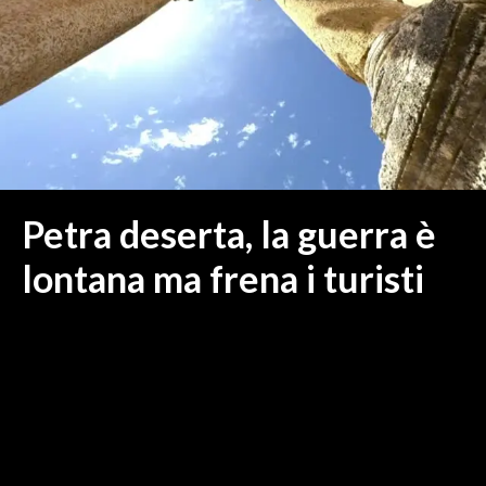
MEDIO CAMPIDANO
ORISTANO E PROVINCIA
SASSARI E PROVINCIA
GALLURA
NUORO E PROVINCIA
OGLIASTRA
AGENDA
Petra deserta, la guerra è
CRONACA
lontana ma frena i turisti
ITALIA
MONDO
POLITICA
ECONOMIA
SERVIZI ALLE IMPRESE