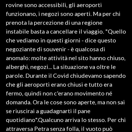
rovine sono accessibili, gli aeroporti
funzionano, i negozi sono aperti. Ma per chi
SPETTACOLI
prenota la percezione di una regione
GOSSIP
instabile basta a cancellare il viaggio. "Quello
che vediamo in questi giorni - dice questo
SALUTE
negoziante di souvenir - è qualcosa di
SARDEGNA TURISMO
anomalo: molte attività nel sito hanno chiuso,
alberghi, negozi... La situazione va oltre le
SARDI NEL MONDO
parole. Durante il Covid chiudevamo sapendo
NOTIZIE
che gli aeroporti erano chiusi e tutto era
EVENTI
fermo, quindi non c'erano movimento né
domanda. Ora le cose sono aperte, ma non sai
#CARAUNIONE
se riuscirai a guadagnarti il pane
3 MINUTI CON
quotidiano".Qualcuno arriva lo stesso. Per chi
attraversa Petra senza folla, il vuoto può
INSULARITÀ