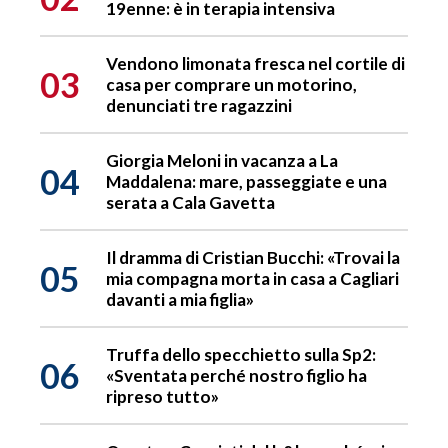
19enne: è in terapia intensiva
Vendono limonata fresca nel cortile di
03
casa per comprare un motorino,
denunciati tre ragazzini
Giorgia Meloni in vacanza a La
04
Maddalena: mare, passeggiate e una
serata a Cala Gavetta
Il dramma di Cristian Bucchi: «Trovai la
05
mia compagna morta in casa a Cagliari
davanti a mia figlia»
Truffa dello specchietto sulla Sp2:
06
«Sventata perché nostro figlio ha
ripreso tutto»