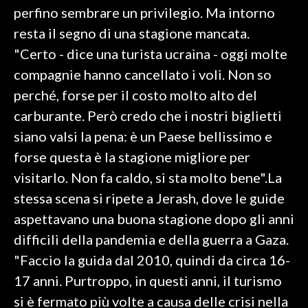
perfino sembrare un privilegio. Ma intorno
INFO AZIENDE
resta il segno di una stagione mancata.
ABBONATI
"Certo - dice una turista ucraina - oggi molte
compagnie hanno cancellato i voli. Non so
ANNUNCI
perché, forse per il costo molto alto del
NECROLOGI
carburante. Però credo che i nostri biglietti
PUBBLICITÀ
siano valsi la pena: è un Paese bellissimo e
SPIAGGE
forse questa è la stagione migliore per
STORE
visitarlo. Non fa caldo, si sta molto bene".La
stessa scena si ripete a Jerash, dove le guide
aspettavano una buona stagione dopo gli anni
difficili della pandemia e della guerra a Gaza.
"Faccio la guida dal 2010, quindi da circa 16-
17 anni. Purtroppo, in questi anni, il turismo
si è fermato più volte a causa delle crisi nella