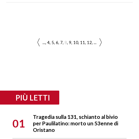
...
4
5
6
7
8
9
10
11
12
...
PIÙ LETTI
Tragedia sulla 131, schianto al bivio
01
per Paulilatino: morto un 53enne di
Oristano