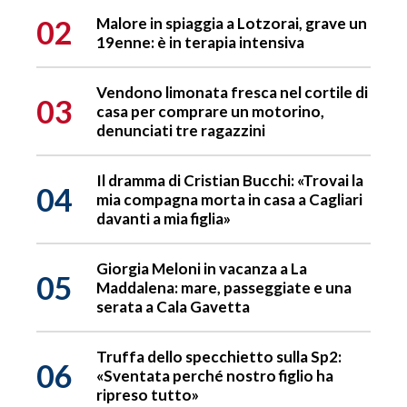
02
Malore in spiaggia a Lotzorai, grave un
19enne: è in terapia intensiva
Vendono limonata fresca nel cortile di
03
casa per comprare un motorino,
denunciati tre ragazzini
Il dramma di Cristian Bucchi: «Trovai la
04
mia compagna morta in casa a Cagliari
davanti a mia figlia»
Giorgia Meloni in vacanza a La
05
Maddalena: mare, passeggiate e una
serata a Cala Gavetta
Truffa dello specchietto sulla Sp2:
06
«Sventata perché nostro figlio ha
ripreso tutto»