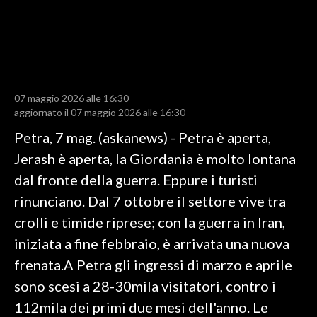
LAVORO
BANDI
SPORT IN SARDEGNA
07 maggio 2026 alle 16:30
SPORT
aggiornato il 07 maggio 2026 alle 16:30
RISULTATI E CLASSIFICHE
Petra, 7 mag. (askanews) - Petra è aperta,
CALCIO
Jerash è aperta, la Giordania è molto lontana
CALCIO REGIONALE
dal fronte della guerra. Eppure i turisti
BASKET
rinunciano. Dal 7 ottobre il settore vive tra
VOLLEY
crolli e timide riprese; con la guerra in Iran,
MOTORI
iniziata a fine febbraio, è arrivata una nuova
TENNIS
frenata.A Petra gli ingressi di marzo e aprile
ALTRI SPORT
sono scesi a 28-30mila visitatori, contro i
112mila dei primi due mesi dell'anno. Le
CULTURA