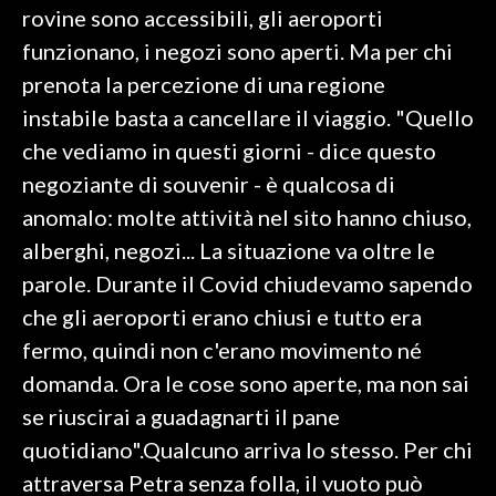
rovine sono accessibili, gli aeroporti
funzionano, i negozi sono aperti. Ma per chi
SPETTACOLI
prenota la percezione di una regione
GOSSIP
instabile basta a cancellare il viaggio. "Quello
che vediamo in questi giorni - dice questo
SALUTE
negoziante di souvenir - è qualcosa di
SARDEGNA TURISMO
anomalo: molte attività nel sito hanno chiuso,
alberghi, negozi... La situazione va oltre le
SARDI NEL MONDO
parole. Durante il Covid chiudevamo sapendo
NOTIZIE
che gli aeroporti erano chiusi e tutto era
EVENTI
fermo, quindi non c'erano movimento né
domanda. Ora le cose sono aperte, ma non sai
#CARAUNIONE
se riuscirai a guadagnarti il pane
3 MINUTI CON
quotidiano".Qualcuno arriva lo stesso. Per chi
attraversa Petra senza folla, il vuoto può
INSULARITÀ