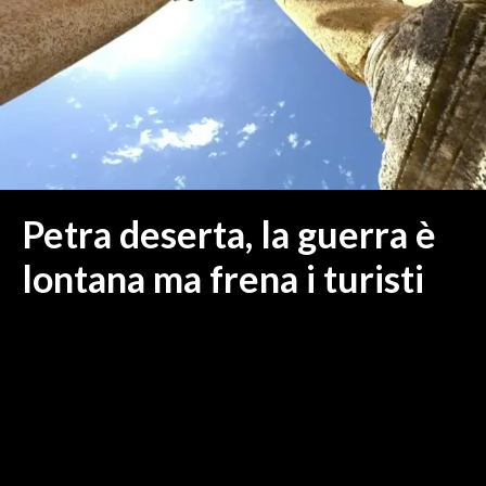
MEDIO CAMPIDANO
ORISTANO E PROVINCIA
SASSARI E PROVINCIA
GALLURA
NUORO E PROVINCIA
OGLIASTRA
AGENDA
Petra deserta, la guerra è
CRONACA
lontana ma frena i turisti
ITALIA
MONDO
POLITICA
ECONOMIA
SERVIZI ALLE IMPRESE