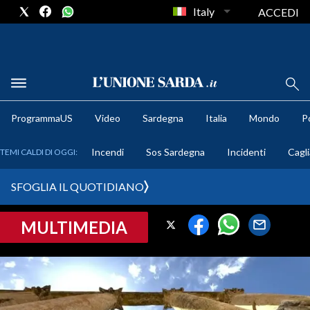
Italy
ACCEDI
METEO
ProgrammaUS
Video
Sardegna
Italia
Mondo
Po
COMUNI AL VOTO
Incendi
Sos Sardegna
Incidenti
Cagli
TEMI CALDI DI OGGI:
VIDEO
SFOGLIA IL QUOTIDIANO
FOTO
MULTIMEDIA
CRONACA SARDEGNA
CAGLIARI
PROVINCIA DI CAGLIARI
SULCIS IGLESIENTE