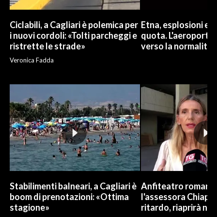
Ciclabili, a Cagliari è polemica per
Etna, esplosioni e c
i nuovi cordoli: «Tolti parcheggi e
quota. L'aeroporto 
ristrette le strade»
verso la normalità
Veronica Fadda
Stabilimenti balneari, a Cagliari è
Anfiteatro romano d
boom di prenotazioni: «Ottima
l'assessora Chiapp
stagione»
ritardo, riaprirà ne