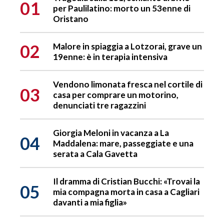
01
per Paulilatino: morto un 53enne di
Oristano
02
Malore in spiaggia a Lotzorai, grave un
19enne: è in terapia intensiva
Vendono limonata fresca nel cortile di
03
casa per comprare un motorino,
denunciati tre ragazzini
Giorgia Meloni in vacanza a La
04
Maddalena: mare, passeggiate e una
serata a Cala Gavetta
Il dramma di Cristian Bucchi: «Trovai la
05
mia compagna morta in casa a Cagliari
davanti a mia figlia»