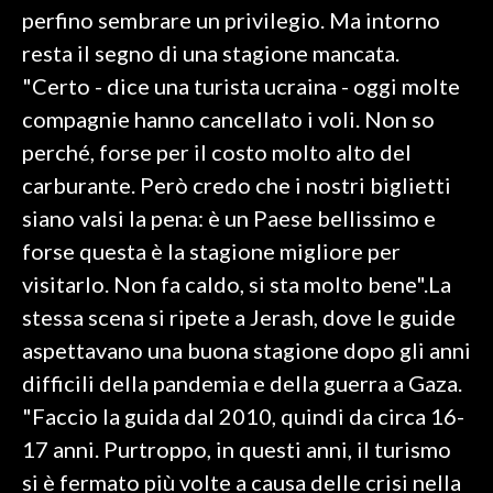
perfino sembrare un privilegio. Ma intorno
INFO AZIENDE
resta il segno di una stagione mancata.
ABBONATI
"Certo - dice una turista ucraina - oggi molte
compagnie hanno cancellato i voli. Non so
ANNUNCI
perché, forse per il costo molto alto del
NECROLOGI
carburante. Però credo che i nostri biglietti
PUBBLICITÀ
siano valsi la pena: è un Paese bellissimo e
SPIAGGE
forse questa è la stagione migliore per
STORE
visitarlo. Non fa caldo, si sta molto bene".La
stessa scena si ripete a Jerash, dove le guide
aspettavano una buona stagione dopo gli anni
difficili della pandemia e della guerra a Gaza.
"Faccio la guida dal 2010, quindi da circa 16-
17 anni. Purtroppo, in questi anni, il turismo
si è fermato più volte a causa delle crisi nella