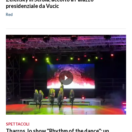
presidenziale da Vucic
Red
SPETTACOLI
Tharros, lo show ''Rhythm of the dance'': un