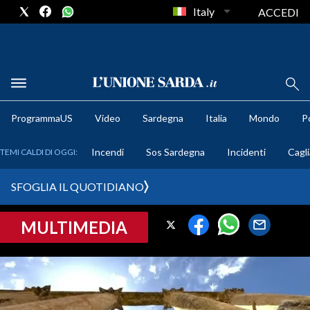
Italy
ACCEDI
METEO
ProgrammaUS
Video
Sardegna
Italia
Mondo
Po
COMUNI AL VOTO
Incendi
Sos Sardegna
Incidenti
Cagli
TEMI CALDI DI OGGI:
VIDEO
SFOGLIA IL QUOTIDIANO
FOTO
MULTIMEDIA
CRONACA SARDEGNA
CAGLIARI
PROVINCIA DI CAGLIARI
SULCIS IGLESIENTE