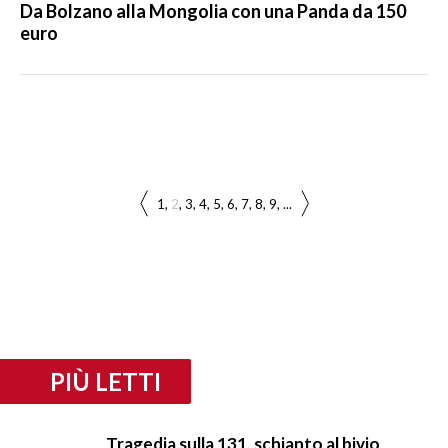
Da Bolzano alla Mongolia con una Panda da 150
euro
1
2
3
4
5
6
7
8
9
...
PIÙ LETTI
Tragedia sulla 131, schianto al bivio