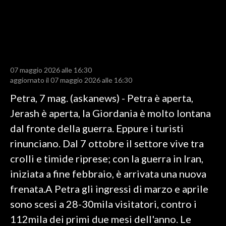
LAVORO
BANDI
SPORT IN SARDEGNA
07 maggio 2026 alle 16:30
SPORT
aggiornato il 07 maggio 2026 alle 16:30
RISULTATI E CLASSIFICHE
Petra, 7 mag. (askanews) - Petra è aperta,
CALCIO
Jerash è aperta, la Giordania è molto lontana
CALCIO REGIONALE
dal fronte della guerra. Eppure i turisti
BASKET
rinunciano. Dal 7 ottobre il settore vive tra
VOLLEY
crolli e timide riprese; con la guerra in Iran,
MOTORI
iniziata a fine febbraio, è arrivata una nuova
TENNIS
frenata.A Petra gli ingressi di marzo e aprile
ALTRI SPORT
sono scesi a 28-30mila visitatori, contro i
112mila dei primi due mesi dell'anno. Le
CULTURA