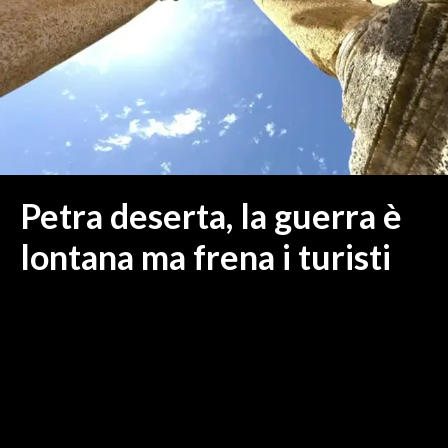
MEDIO CAMPIDANO
ORISTANO E PROVINCIA
SASSARI E PROVINCIA
GALLURA
NUORO E PROVINCIA
OGLIASTRA
AGENDA
Petra deserta, la guerra è
CRONACA
lontana ma frena i turisti
ITALIA
MONDO
POLITICA
ECONOMIA
SERVIZI ALLE IMPRESE