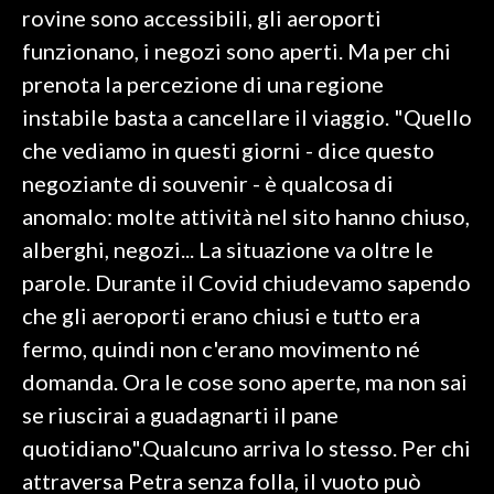
rovine sono accessibili, gli aeroporti
funzionano, i negozi sono aperti. Ma per chi
SPETTACOLI
prenota la percezione di una regione
GOSSIP
instabile basta a cancellare il viaggio. "Quello
che vediamo in questi giorni - dice questo
SALUTE
negoziante di souvenir - è qualcosa di
SARDEGNA TURISMO
anomalo: molte attività nel sito hanno chiuso,
alberghi, negozi... La situazione va oltre le
SARDI NEL MONDO
parole. Durante il Covid chiudevamo sapendo
NOTIZIE
che gli aeroporti erano chiusi e tutto era
EVENTI
fermo, quindi non c'erano movimento né
domanda. Ora le cose sono aperte, ma non sai
#CARAUNIONE
se riuscirai a guadagnarti il pane
3 MINUTI CON
quotidiano".Qualcuno arriva lo stesso. Per chi
attraversa Petra senza folla, il vuoto può
INSULARITÀ