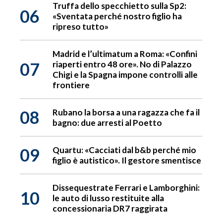
Truffa dello specchietto sulla Sp2:
06
«Sventata perché nostro figlio ha
ripreso tutto»
Madrid e l’ultimatum a Roma: «Confini
07
riaperti entro 48 ore». No di Palazzo
Chigi e la Spagna impone controlli alle
frontiere
08
Rubano la borsa a una ragazza che fa il
bagno: due arresti al Poetto
09
Quartu: «Cacciati dal b&b perché mio
figlio è autistico». Il gestore smentisce
Dissequestrate Ferrari e Lamborghini:
10
le auto di lusso restituite alla
concessionaria DR7 raggirata