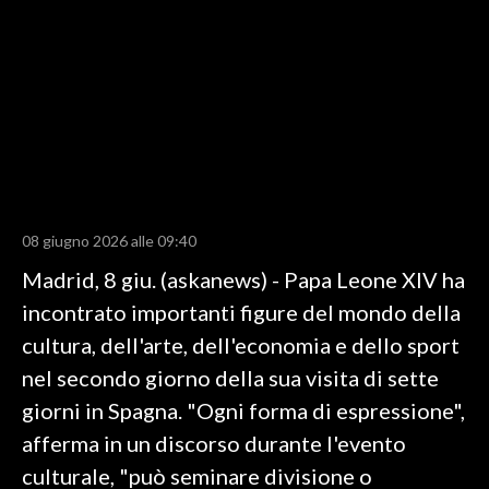
LAVORO
BANDI
SPORT IN SARDEGNA
SPORT
RISULTATI E CLASSIFICHE
CALCIO
08 giugno 2026 alle 09:40
CALCIO REGIONALE
Madrid, 8 giu. (askanews) - Papa Leone XIV ha
BASKET
incontrato importanti figure del mondo della
VOLLEY
cultura, dell'arte, dell'economia e dello sport
MOTORI
nel secondo giorno della sua visita di sette
TENNIS
giorni in Spagna. "Ogni forma di espressione",
ALTRI SPORT
afferma in un discorso durante l'evento
culturale, "può seminare divisione o
CULTURA