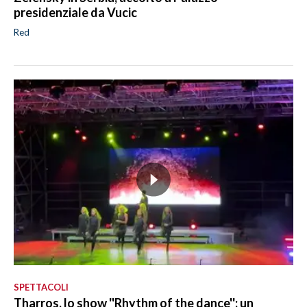
presidenziale da Vucic
Red
SPETTACOLI
Tharros, lo show ''Rhythm of the dance'': un