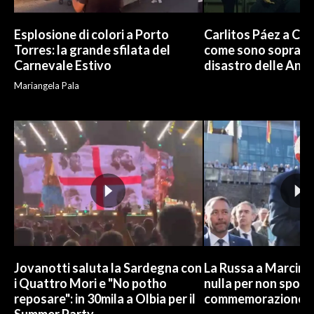
Esplosione di colori a Porto
Carlitos Páez a Cagl
Torres: la grande sfilata del
come sono sopravvi
Carnevale Estivo
disastro delle And
Mariangela Pala
Jovanotti saluta la Sardegna con
La Russa a Marcinel
i Quattro Mori e "No potho
nulla per non sporc
reposare": in 30mila a Olbia per il
commemorazione
Summer Party