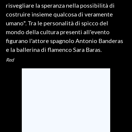
risvegliare la speranza nella possibilità di
SPETTACOLI
costruire insieme qualcosa di veramente
umano". Tra le personalità di spicco del
GOSSIP
mondo della cultura presenti all'evento
figurano l'attore spagnolo Antonio Banderas
SALUTE
e la ballerina di flamenco Sara Baras.
SARDEGNA TURISMO
Red
SARDI NEL MONDO
NOTIZIE
EVENTI
#CARAUNIONE
3 MINUTI CON
INSULARITÀ