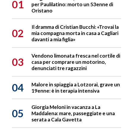
01
per Paulilatino: morto un 53enne di
Oristano
Il dramma di Cristian Bucchi: «Trovai la
02
mia compagna morta in casa a Cagliari
davanti a mia figlia»
Vendono limonata fresca nel cortile di
03
casa per comprare un motorino,
denunciati tre ragazzini
04
Malore in spiaggia a Lotzorai, grave un
19enne: è in terapia intensiva
Giorgia Meloni in vacanza a La
05
Maddalena: mare, passeggiate e una
serata a Cala Gavetta