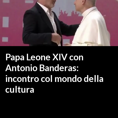
MEDIO CAMPIDANO
ORISTANO E PROVINCIA
SASSARI E PROVINCIA
GALLURA
NUORO E PROVINCIA
OGLIASTRA
AGENDA
Papa Leone XIV con
CRONACA
Antonio Banderas:
ITALIA
incontro col mondo della
MONDO
cultura
POLITICA
ECONOMIA
SERVIZI ALLE IMPRESE