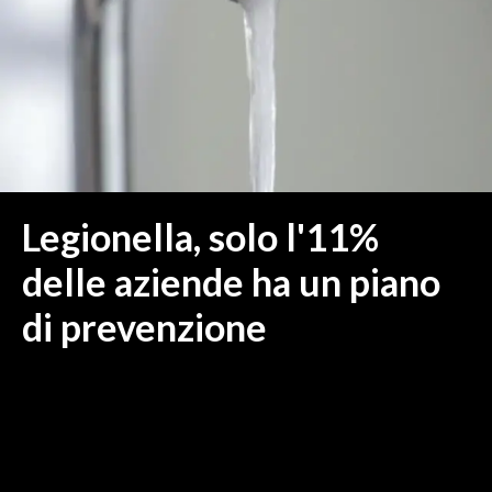
MEDIO CAMPIDANO
ORISTANO E PROVINCIA
SASSARI E PROVINCIA
GALLURA
NUORO E PROVINCIA
OGLIASTRA
AGENDA
Legionella, solo l'11%
CRONACA
delle aziende ha un piano
ITALIA
di prevenzione
MONDO
POLITICA
ECONOMIA
SERVIZI ALLE IMPRESE