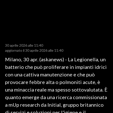
LAVORO
BANDI
SPORT IN SARDEGNA
SPORT
30 aprile 2026 alle 11:40
RISULTATI E CLASSIFICHE
aggiornato il 30 aprile 2026 alle 11:40
CALCIO
Milano, 30 apr. (askanews) - La Legionella, un
CALCIO REGIONALE
batterio che può proliferare in impianti idrici
BASKET
con una cattiva manutenzione e che può
VOLLEY
provocare febbre alta o polmoniti acute, è
MOTORI
una minaccia reale ma spesso sottovalutata. È
TENNIS
quanto emerge da una ricerca commissionata
ALTRI SPORT
a mUp research da Initial, gruppo britannico
di servizi e soluzioni per l'igiene e il
CULTURA