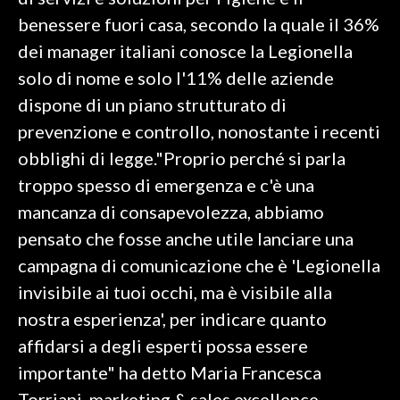
benessere fuori casa, secondo la quale il 36%
SPETTACOLI
dei manager italiani conosce la Legionella
solo di nome e solo l'11% delle aziende
GOSSIP
dispone di un piano strutturato di
SALUTE
prevenzione e controllo, nonostante i recenti
obblighi di legge."Proprio perché si parla
SARDEGNA TURISMO
troppo spesso di emergenza e c'è una
mancanza di consapevolezza, abbiamo
SARDI NEL MONDO
pensato che fosse anche utile lanciare una
NOTIZIE
campagna di comunicazione che è 'Legionella
EVENTI
invisibile ai tuoi occhi, ma è visibile alla
#CARAUNIONE
nostra esperienza', per indicare quanto
affidarsi a degli esperti possa essere
3 MINUTI CON
importante" ha detto Maria Francesca
INSULARITÀ
Torriani, marketing & sales excellence