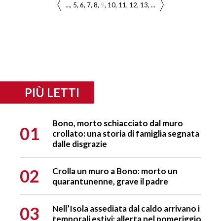
...
5
6
7
8
9
10
11
12
13
...
PIÙ LETTI
Bono, morto schiacciato dal muro
01
crollato: una storia di famiglia segnata
dalle disgrazie
02
Crolla un muro a Bono: morto un
quarantunenne, grave il padre
03
Nell’Isola assediata dal caldo arrivano i
temporali estivi: allerta nel pomeriggio