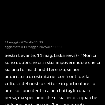
LAVORO
BANDI
SPORT IN SARDEGNA
SPORT
11 maggio 2026 alle 11:30
RISULTATI E CLASSIFICHE
aggiornato il 11 maggio 2026 alle 11:30
CALCIO
Sestri Levante, 11 mag. (askanews) - "Non ci
CALCIO REGIONALE
sono dubbi che ci si stia impoverendo e che ci
BASKET
sia una forma di indifferenza, se non
VOLLEY
addirittura di ostilità nei confronti della
MOTORI
cultura, del nostro settore in particolare. Io
TENNIS
adesso sono dentro a una battaglia quasi
ALTRI SPORT
persa, ma speriamo che ci sia ancora qualche
sviluppo positivo con l'Inps per quanto
CULTURA