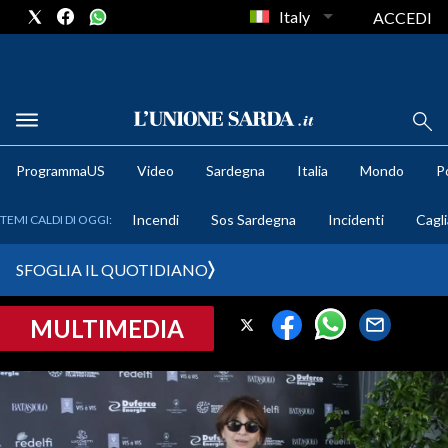
Italy
ACCEDI
METEO
ProgrammaUS
Video
Sardegna
Italia
Mondo
Po
COMUNI AL VOTO
Incendi
Sos Sardegna
Incidenti
Cagli
TEMI CALDI DI OGGI:
VIDEO
SFOGLIA IL QUOTIDIANO
FOTO
MULTIMEDIA
CRONACA SARDEGNA
CAGLIARI
PROVINCIA DI CAGLIARI
SULCIS IGLESIENTE