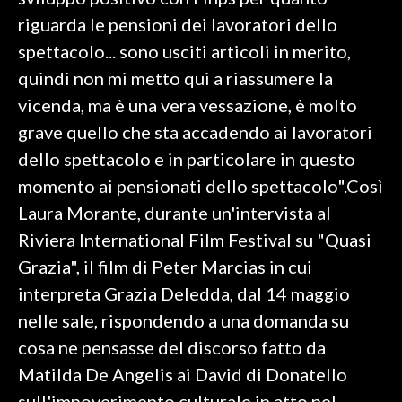
riguarda le pensioni dei lavoratori dello
SPETTACOLI
spettacolo... sono usciti articoli in merito,
quindi non mi metto qui a riassumere la
GOSSIP
vicenda, ma è una vera vessazione, è molto
SALUTE
grave quello che sta accadendo ai lavoratori
dello spettacolo e in particolare in questo
SARDEGNA TURISMO
momento ai pensionati dello spettacolo".Così
Laura Morante, durante un'intervista al
SARDI NEL MONDO
Riviera International Film Festival su "Quasi
NOTIZIE
Grazia", il film di Peter Marcias in cui
EVENTI
interpreta Grazia Deledda, dal 14 maggio
#CARAUNIONE
nelle sale, rispondendo a una domanda su
cosa ne pensasse del discorso fatto da
3 MINUTI CON
Matilda De Angelis ai David di Donatello
INSULARITÀ
sull'impoverimento culturale in atto nel