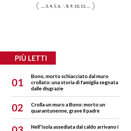
...
3
4
5
6
7
8
9
10
11
...
PIÙ LETTI
Bono, morto schiacciato dal muro
01
crollato: una storia di famiglia segnata
dalle disgrazie
02
Crolla un muro a Bono: morto un
quarantunenne, grave il padre
03
Nell’Isola assediata dal caldo arrivano i