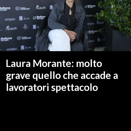
MEDIO CAMPIDANO
ORISTANO E PROVINCIA
SASSARI E PROVINCIA
GALLURA
NUORO E PROVINCIA
OGLIASTRA
AGENDA
Laura Morante: molto
CRONACA
grave quello che accade a
ITALIA
lavoratori spettacolo
MONDO
POLITICA
ECONOMIA
SERVIZI ALLE IMPRESE